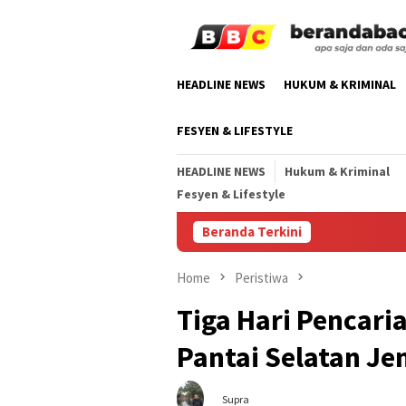
Skip
to
content
HEADLINE NEWS
HUKUM & KRIMINAL
FESYEN & LIFESTYLE
HEADLINE NEWS
Hukum & Kriminal
Fesyen & Lifestyle
Beranda Terkini
C
Home
Peristiwa
Tiga Hari Pencari
Pantai Selatan J
Supra