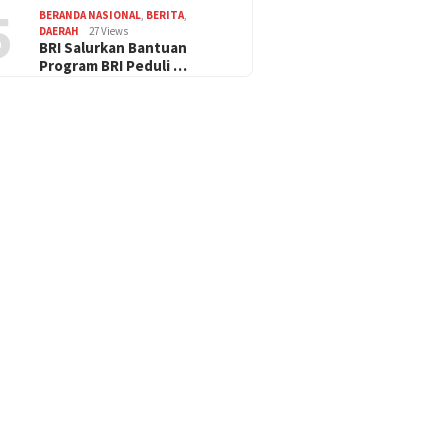
5
BERANDA NASIONAL
,
BERITA
,
DAERAH
27 Views
BRI Salurkan Bantuan
Program BRI Peduli …