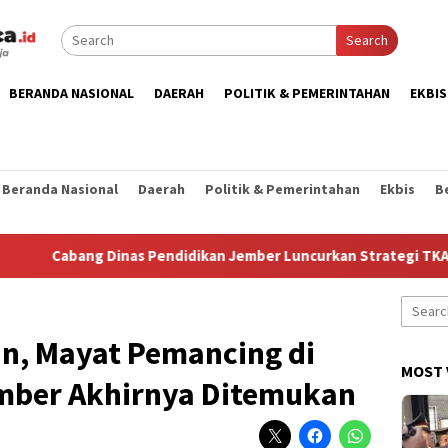
Search
BERANDA NASIONAL
DAERAH
POLITIK & PEMERINTAHAN
EKBIS
Beranda Nasional
Daerah
Politik & Pemerintahan
Ekbis
B
abang Dinas Pendidikan Jember Luncurkan Strategi TKA 2026 da
Search
for:
an, Mayat Pemancing di
MOST 
ember Akhirnya Ditemukan