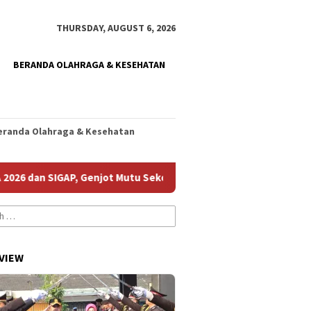
THURSDAY, AUGUST 6, 2026
BERANDA OLAHRAGA & KESEHATAN
eranda Olahraga & Kesehatan
n SIGAP, Genjot Mutu Sekolah
Sergio Castel dari Spanyol
VIEW