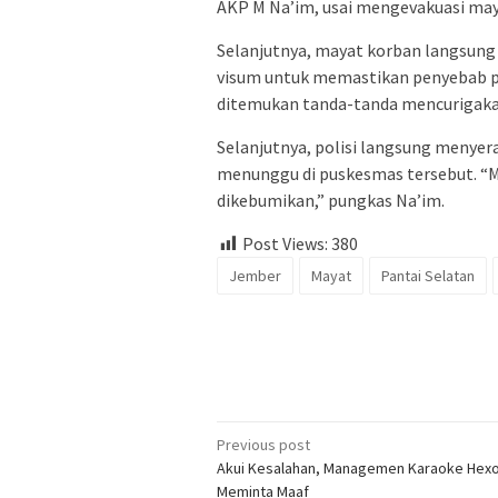
AKP M Na’im, usai mengevakuasi maya
Selanjutnya, mayat korban langsung 
visum untuk memastikan penyebab pas
ditemukan tanda-tanda mencurigaka
Selanjutnya, polisi langsung menye
menunggu di puskesmas tersebut. “M
dikebumikan,” pungkas Na’im.
Post Views:
380
Jember
Mayat
Pantai Selatan
Post
Previous post
Akui Kesalahan, Managemen Karaoke Hex
navigation
Meminta Maaf