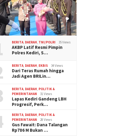
1
BERITA
,
DAERAH
,
TNI/POLRI
35 Views
AKBP Latif Resmi Pimpin
Polres Kediri, S…
2
BERITA
,
DAERAH
,
EKBIS
34 Views
Dari Teras Rumah hingga
Jadi Agen BRILin…
3
BERITA
,
DAERAH
,
POLITIK &
PEMERINTAHAN
31 Views
Lapas Kediri Gandeng LBH
Progresif, Perk…
4
BERITA
,
DAERAH
,
POLITIK &
PEMERINTAHAN
28 Views
Gus Fawait: Dana Talangan
Rp786 M Bukan …