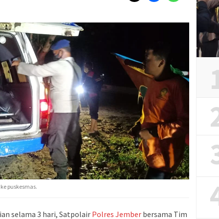
 ke puskesmas.
an selama 3 hari, Satpolair
Polres
Jember
bersama Tim