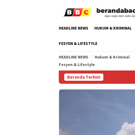
Skip
to
content
HEADLINE NEWS
HUKUM & KRIMINAL
FESYEN & LIFESTYLE
HEADLINE NEWS
Hukum & Kriminal
Fesyen & Lifestyle
Beranda Terkini
Serapa