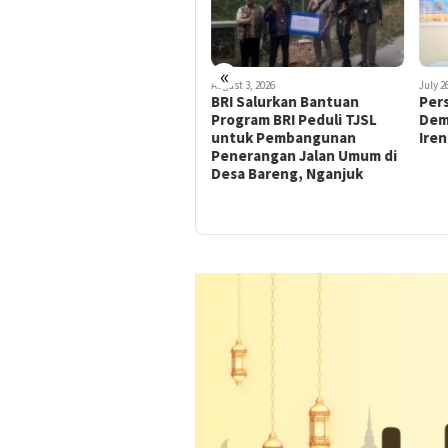
«
August 3, 2026
August 3, 2026
July 2
BRI Salurkan Bantuan
BRI Salurkan Bantuan
Pers
Program BRI Peduli TJSL
Program BRI Peduli TJSL
Dem
untuk Pengadaan Sarana
untuk Pembangunan
Ire
Usaha Kelompok UMKM Sri
Penerangan Jalan Umum di
Tanjung di Desa
Desa Bareng, Nganjuk
Tanjungrejo, Kecamatan
Loceret, Nganjuk