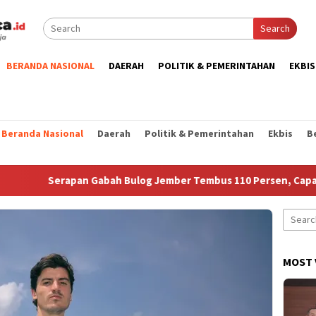
Search
BERANDA NASIONAL
DAERAH
POLITIK & PEMERINTAHAN
EKBIS
Beranda Nasional
Daerah
Politik & Pemerintahan
Ekbis
B
n Gabah Bulog Jember Tembus 110 Persen, Capai 183 Ribu Ton
Search
for:
MOST 