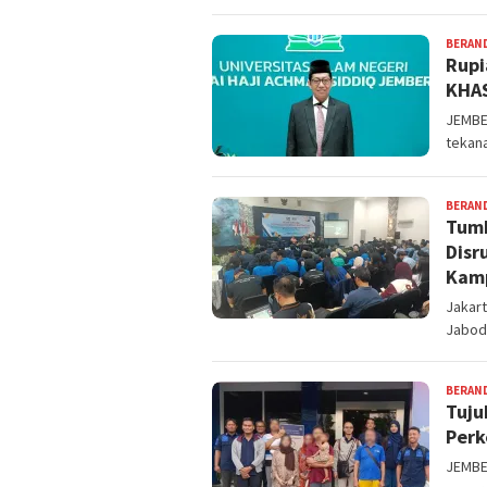
BERAN
Rupi
KHAS
JEMBE
tekana
BERAN
Tumb
Disr
Kamp
Jakart
Jabode
BERAN
Tuju
Perk
JEMBER