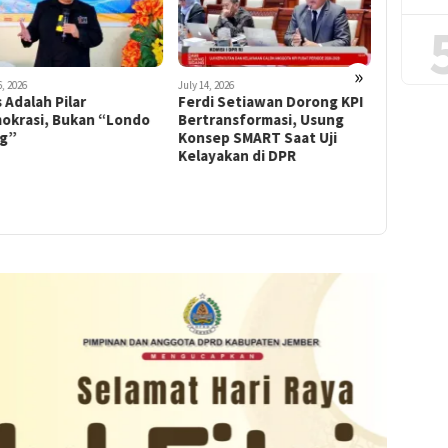
»
6, 2026
July 14, 2026
June 13, 2026
 Adalah Pilar
Ferdi Setiawan Dorong KPI
Rangkul 
okrasi, Bukan “Londo
Bertransformasi, Usung
lewat Fu
ng”
Konsep SMART Saat Uji
PDI Perj
Kelayakan di DPR
Dorong 
Ekonomi 