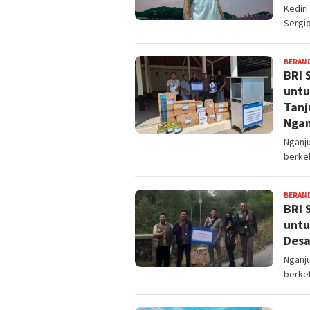
Kedir
Sergio
BERAN
BRI 
untu
Tanj
Ngan
Nganj
berkel
BERAN
BRI 
untu
Desa
Nganj
berkel