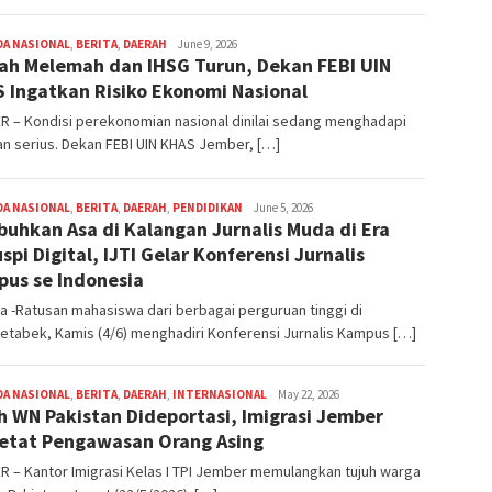
DA NASIONAL
,
BERITA
,
DAERAH
R
June 9, 2026
ah Melemah dan IHSG Turun, Dekan FEBI UIN
Agus
Mahardika
 Ingatkan Risiko Ekonomi Nasional
R – Kondisi perekonomian nasional dinilai sedang menghadapi
n serius. Dekan FEBI UIN KHAS Jember, […]
DA NASIONAL
,
BERITA
,
DAERAH
,
PENDIDIKAN
R
June 5, 2026
uhkan Asa di Kalangan Jurnalis Muda di Era
Agus
Mahardika
uspi Digital, IJTI Gelar Konferensi Jurnalis
us se Indonesia
a -Ratusan mahasiswa dari berbagai perguruan tinggi di
tabek, Kamis (4/6) menghadiri Konferensi Jurnalis Kampus […]
DA NASIONAL
,
BERITA
,
DAERAH
,
INTERNASIONAL
R
May 22, 2026
h WN Pakistan Dideportasi, Imigrasi Jember
Agus
Mahardika
etat Pengawasan Orang Asing
 – Kantor Imigrasi Kelas I TPI Jember memulangkan tujuh warga