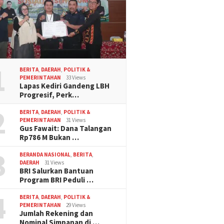
1
BERITA
,
DAERAH
,
POLITIK &
PEMERINTAHAN
33 Views
Lapas Kediri Gandeng LBH
Progresif, Perk…
2
BERITA
,
DAERAH
,
POLITIK &
PEMERINTAHAN
31 Views
Gus Fawait: Dana Talangan
Rp786 M Bukan …
3
BERANDA NASIONAL
,
BERITA
,
DAERAH
31 Views
BRI Salurkan Bantuan
Program BRI Peduli …
4
BERITA
,
DAERAH
,
POLITIK &
PEMERINTAHAN
29 Views
Jumlah Rekening dan
Nominal Simpanan di …