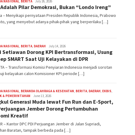
DA NASIONAL
,
BERITA
R
July 26, 2026
 Adalah Pilar Demokrasi, Bukan “Londo Ireng”
Agus
Mahardika
a – Menyikapi pernyataan Presiden Republik Indonesia, Prabowo
to, yang menyebut adanya pihak-pihak yang berperilaku […]
DA NASIONAL
,
BERITA
,
DAERAH
R
July 14, 2026
i Setiawan Dorong KPI Bertransformasi, Usung
Agus
Mahardika
ep SMART Saat Uji Kelayakan di DPR
A – Transformasi Komisi Penyiaran Indonesia menjadi sorotan
uji kelayakan calon Komisioner KPI periode […]
DA NASIONAL
,
BERANDA OLAHRAGA & KESEHATAN
,
BERITA
,
DAERAH
,
EKBIS
,
K & PEMERINTAHAN
R
June 13, 2026
kul Generasi Muda lewat Fun Run dan E-Sport,
Agus
Mahardika
Perjuangan Jember Dorong Pertumbuhan
omi Kreatif
 – Kantor DPC PDI Perjuangan Jember di Jalan Supriadi,
ahan Baratan, tampak berbeda pada […]