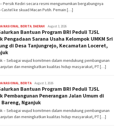
i – Persik Kediri secara resmi mengumumkan bergabungnya
 Castel ke skuad Macan Putih. Pemain […]
DA NASIONAL
,
BERITA
,
DAERAH
R
August 3, 2026
Salurkan Bantuan Program BRI Peduli TJSL
Agus
Mahardika
k Pengadaan Sarana Usaha Kelompok UMKM Sri
ung di Desa Tanjungrejo, Kecamatan Loceret,
juk
uk – Sebagai wujud komitmen dalam mendukung pembangunan
anjutan dan meningkatkan kualitas hidup masyarakat, PT […]
DA NASIONAL
,
BERITA
R
August 3, 2026
Salurkan Bantuan Program BRI Peduli TJSL
Agus
Mahardika
k Pembangunan Penerangan Jalan Umum di
 Bareng, Nganjuk
uk – Sebagai wujud komitmen dalam mendukung pembangunan
anjutan dan meningkatkan kualitas hidup masyarakat, PT […]