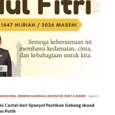
DA NASIONAL
,
BERANDA OLAHRAGA & KESEHATAN
,
BERITA
,
DAERAH
R
August 6,
Agus
io Castel dari Spanyol Pastikan Gabung skuad
Mahardika
n Putih