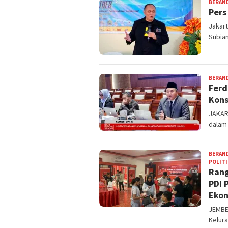
BERAN
Pers
Jakart
Subian
BERAN
Ferd
Kons
JAKART
dalam 
BERAN
POLITI
Rang
PDI 
Ekon
JEMBER
Kelur