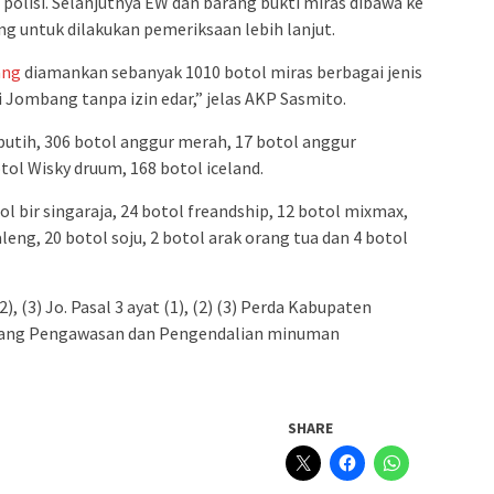
polisi. Selanjutnya EW dan barang bukti miras dibawa ke
g untuk dilakukan pemeriksaan lebih lanjut.
ang
diamankan sebanyak 1010 botol miras berbagai jenis
i Jombang tanpa izin edar,” jelas AKP Sasmito.
putih, 306 botol anggur merah, 17 botol anggur
tol Wisky druum, 168 botol iceland.
 bir singaraja, 24 botol freandship, 12 botol mixmax,
aleng, 20 botol soju, 2 botol arak orang tua dan 4 botol
), (3) Jo. Pasal 3 ayat (1), (2) (3) Perda Kabupaten
ang Pengawasan dan Pengendalian minuman
SHARE