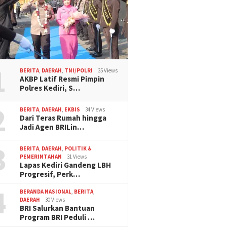
1
BERITA
,
DAERAH
,
TNI/POLRI
35 Views
AKBP Latif Resmi Pimpin
Polres Kediri, S…
2
BERITA
,
DAERAH
,
EKBIS
34 Views
Dari Teras Rumah hingga
Jadi Agen BRILin…
3
BERITA
,
DAERAH
,
POLITIK &
PEMERINTAHAN
31 Views
Lapas Kediri Gandeng LBH
Progresif, Perk…
4
BERANDA NASIONAL
,
BERITA
,
DAERAH
30 Views
BRI Salurkan Bantuan
Program BRI Peduli …