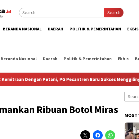
Search
BERANDA NASIONAL
DAERAH
POLITIK & PEMERINTAHAN
EKBIS
Beranda Nasional
Daerah
Politik & Pemerintahan
Ekbis
B
 Dengan Petani, PG Pesantren Baru Sukses Menggiling Tebu 4 Juta
Search
for:
mankan Ribuan Botol Miras
MOST 