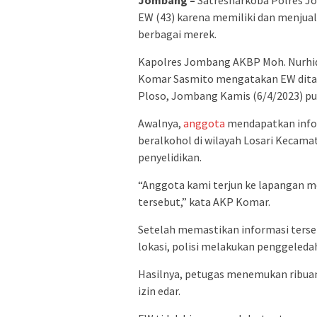
Jombang –
Satresnarkoba Polres Jo
EW (43) karena memiliki dan menjua
berbagai merek.
Kapolres Jombang AKBP Moh. Nurhid
Komar Sasmito mengatakan EW ditang
Ploso, Jombang Kamis (6/4/2023) puk
Awalnya,
anggota
mendapatkan infor
beralkohol di wilayah Losari Kecamat
penyelidikan.
“Anggota kami terjun ke lapangan m
tersebut,” kata AKP Komar.
Setelah memastikan informasi terse
lokasi, polisi melakukan penggeled
Hasilnya, petugas menemukan ribua
izin edar.