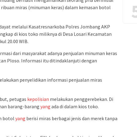
mbang berhasil mengamankan seorang pria berinisial
l ribuan miras (minuman keras) dalam kemasan botol
ayat melalui Kasatresnarkoba Polres Jombang AKP
kap di kios toko miliknya di Desa Losari Kecamatan
ul 20.00 WIB.
masi dari masyarakat adanya penjualan minuman keras
an Ploso. Informasi itu ditindaklanjuti dengan
elakukan penyelidikan informasi penjualan miras
but, petugas
kepolisian
melakukan penggerebekan. Di
ahan barang-barang
yang
ada di dalam kios toko.
n botol
yang
berisi miras berbagai jenis dan merek tanpa