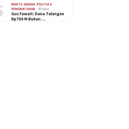
5
BERITA
,
DAERAH
,
POLITIK &
PEMERINTAHAN
29 Views
Gus Fawait: Dana Talangan
Rp786 M Bukan …