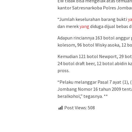
EW tidak bisa mengelak atas temuan 
kantor Satresnarkoba Polres Jomban
“Jumlah keselurahan barang bukti
y
dan merek
yang
diduga dijual bebas d
Adapun rinciannya 163 botol anggur 
kolesom, 96 botol Wisky asoka, 12 bo
Kemudian 121 botol Newport, 29 botol
24 botol draft beer, 12 botol abidin k
pross.
“Pelaku melanggar Pasal 7 ayat (1), (2
Jombang Nomor 16 tahun 2009 tent
beralkohol,” tegasnya. **
Post Views:
508