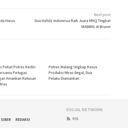
Next post
uda Harus
Dua Hafidz Indonesia Raih Juara MHQ Tingkat
MABIMS di Brunei
i Pekat Polres Kediri
Polres Malang Ungkap Kasus
ersama Petugas
Produksi Miras Ilegal, Dua
gan Amankan Ratusan
Pelaku Diamankan
Miras
SOCIAL NETWORK
RSS
 SIBER
REDAKSI