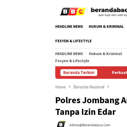
Skip
to
content
HEADLINE NEWS
HUKUM & KRIMINAL
FESYEN & LIFESTYLE
HEADLINE NEWS
Hukum & Kriminal
Fesyen & Lifestyle
sformasi JKN yang Kian Mudah Diakses
Beranda Terkini
Perkuat Kemitraan
Home
Beranda Nasional
Polres Jombang A
Tanpa Izin Edar
Admin@berandabaca.com