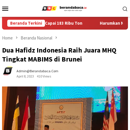
Skip
Mobile
to
Menu
content
bus 110 Persen, Capai 183 Ribu Ton
Beranda Terkini
Harumkan Nama Jembe
Home
Beranda Nasional
Dua Hafidz Indonesia Raih Juara MHQ
Tingkat MABIMS di Brunei
Admin@berandabaca.com
April 8, 2023
410 Views