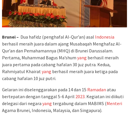
Brunei –
Dua hafidz (penghafal Al-Qur’an) asal
Indonesia
berhasil meraih juara dalam ajang Musabaqah Menghafaz Al-
Qur’an dan Pemahamannya (MHQ) di Brunei Darussalam.
Pertama, Muhammad Bagus Ma’shum
yang
berhasil meraih
juara pertama pada cabang hafalan 30 juz putra. Kedua,
Rahmiyatul Khairat
yang
berhasil meraih juara ketiga pada
cabang hafalan 10 juz putri.
Gelaran ini diselenggarakan pada 14 dan 15
Ramadan
atau
bertepatan dengan tanggal 5-6 April
2023
. Kegiatan ini diikuti
delegasi dari negara
yang
tergabung dalam MABIMS (
Menteri
Agama Brunei, Indonesia, Malaysia, dan Singapura).