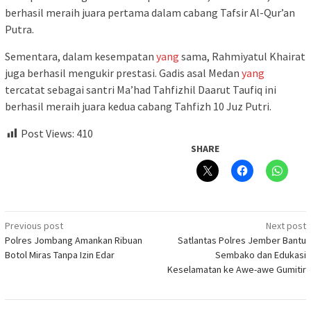
berhasil meraih juara pertama dalam cabang Tafsir Al-Qur’an
Putra.
Sementara, dalam kesempatan
yang
sama, Rahmiyatul Khairat
juga berhasil mengukir prestasi. Gadis asal Medan
yang
tercatat sebagai santri Ma’had Tahfizhil Daarut Taufiq ini
berhasil meraih juara kedua cabang Tahfizh 10 Juz Putri.
Post Views:
410
SHARE
Post
Previous post
Next post
Polres Jombang Amankan Ribuan
Satlantas Polres Jember Bantu
navigation
Botol Miras Tanpa Izin Edar
Sembako dan Edukasi
Keselamatan ke Awe-awe Gumitir