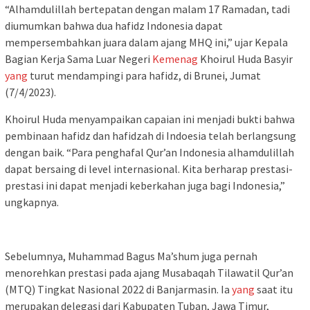
“Alhamdulillah bertepatan dengan malam 17 Ramadan, tadi
diumumkan bahwa dua hafidz Indonesia dapat
mempersembahkan juara dalam ajang MHQ ini,” ujar Kepala
Bagian Kerja Sama Luar Negeri
Kemenag
Khoirul Huda Basyir
yang
turut mendampingi para hafidz, di Brunei, Jumat
(7/4/2023).
Khoirul Huda menyampaikan capaian ini menjadi bukti bahwa
pembinaan hafidz dan hafidzah di Indoesia telah berlangsung
dengan baik. “Para penghafal Qur’an Indonesia alhamdulillah
dapat bersaing di level internasional. Kita berharap prestasi-
prestasi ini dapat menjadi keberkahan juga bagi Indonesia,”
ungkapnya.
Sebelumnya, Muhammad Bagus Ma’shum juga pernah
menorehkan prestasi pada ajang Musabaqah Tilawatil Qur’an
(MTQ) Tingkat Nasional 2022 di Banjarmasin. Ia
yang
saat itu
merupakan delegasi dari Kabupaten Tuban, Jawa Timur,