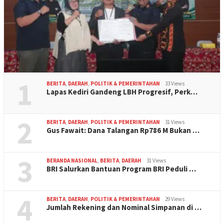
1
BERITA
,
DAERAH
,
POLITIK & PEMERINTAHAN
33 Views
Lapas Kediri Gandeng LBH Progresif, Perk…
2
BERITA
,
DAERAH
,
POLITIK & PEMERINTAHAN
31 Views
Gus Fawait: Dana Talangan Rp786 M Bukan …
3
BERANDA NASIONAL
,
BERITA
,
DAERAH
31 Views
BRI Salurkan Bantuan Program BRI Peduli …
4
BERITA
,
DAERAH
,
POLITIK & PEMERINTAHAN
29 Views
Jumlah Rekening dan Nominal Simpanan di …