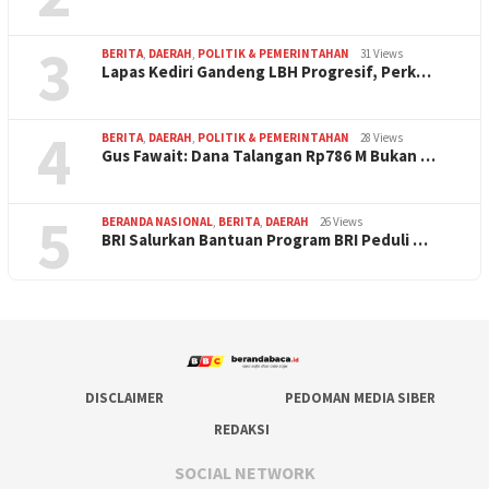
3
BERITA
,
DAERAH
,
POLITIK & PEMERINTAHAN
31 Views
Lapas Kediri Gandeng LBH Progresif, Perk…
4
BERITA
,
DAERAH
,
POLITIK & PEMERINTAHAN
28 Views
Gus Fawait: Dana Talangan Rp786 M Bukan …
5
BERANDA NASIONAL
,
BERITA
,
DAERAH
26 Views
BRI Salurkan Bantuan Program BRI Peduli …
DISCLAIMER
PEDOMAN MEDIA SIBER
REDAKSI
SOCIAL NETWORK