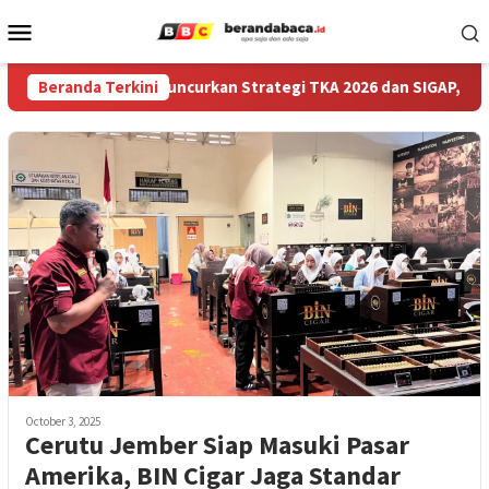
Skip
Mobile
to
Menu
content
idikan Jember Luncurkan Strategi TKA 2026 dan SIGAP, Genjot 
Beranda Terkini
October 3, 2025
Cerutu Jember Siap Masuki Pasar
Amerika, BIN Cigar Jaga Standar