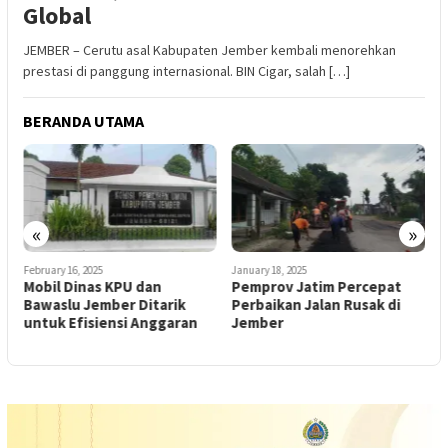
Global
JEMBER – Cerutu asal Kabupaten Jember kembali menorehkan
prestasi di panggung internasional. BIN Cigar, salah […]
BERANDA UTAMA
D
W
K
P
«
»
I
February 16, 2025
January 18, 2025
Mobil Dinas KPU dan
Pemprov Jatim Percepat
Bawaslu Jember Ditarik
Perbaikan Jalan Rusak di
untuk Efisiensi Anggaran
Jember