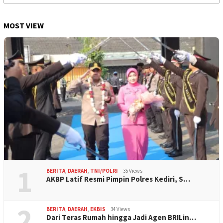
for:
MOST VIEW
1
BERITA
,
DAERAH
,
TNI/POLRI
35 Views
AKBP Latif Resmi Pimpin Polres Kediri, S…
2
BERITA
,
DAERAH
,
EKBIS
34 Views
Dari Teras Rumah hingga Jadi Agen BRILin…