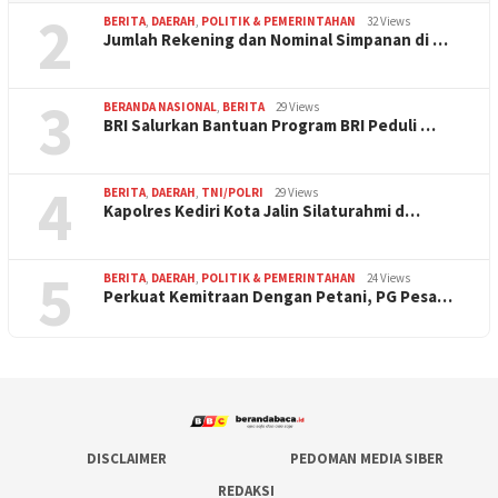
2
BERITA
,
DAERAH
,
POLITIK & PEMERINTAHAN
32 Views
Jumlah Rekening dan Nominal Simpanan di …
3
BERANDA NASIONAL
,
BERITA
29 Views
BRI Salurkan Bantuan Program BRI Peduli …
4
BERITA
,
DAERAH
,
TNI/POLRI
29 Views
Kapolres Kediri Kota Jalin Silaturahmi d…
5
BERITA
,
DAERAH
,
POLITIK & PEMERINTAHAN
24 Views
Perkuat Kemitraan Dengan Petani, PG Pesa…
DISCLAIMER
PEDOMAN MEDIA SIBER
REDAKSI