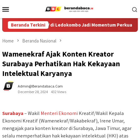
Skip
Mobile
to
Menu
content
tival Egrang ke-XIV di Ledokombo Jadi Momentum Perkuat Ruang
Beranda Terkini
Home
Beranda Nasional
Wamenekraf Ajak Konten Kreator
Surabaya Perhatikan Hak Kekayaan
Intelektual Karyanya
Admin@berandabaca.com
December 28, 2024
432 Views
Surabaya
– Wakil
Menteri
Ekonomi
Kreatif/Wakil Kepala
Ekonomi Kreatif (Wamenekraf/Wakabekraf), Irene Umar,
mengajak para konten kreator di Surabaya, Jawa Timur, agar
selalu memperhatikan hak kekayaan intelektual (HKI) atas