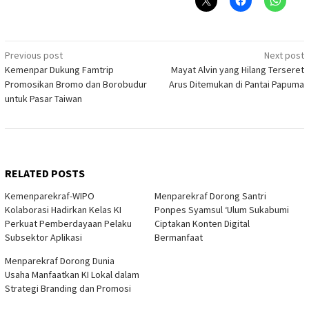
Post
Previous post
Next post
Kemenpar Dukung Famtrip
Mayat Alvin yang Hilang Terseret
navigation
Promosikan Bromo dan Borobudur
Arus Ditemukan di Pantai Papuma
untuk Pasar Taiwan
RELATED POSTS
Kemenparekraf-WIPO
Menparekraf Dorong Santri
Kolaborasi Hadirkan Kelas KI
Ponpes Syamsul ‘Ulum Sukabumi
Perkuat Pemberdayaan Pelaku
Ciptakan Konten Digital
Subsektor Aplikasi
Bermanfaat
Menparekraf Dorong Dunia
Usaha Manfaatkan KI Lokal dalam
Strategi Branding dan Promosi