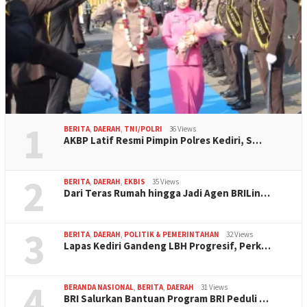
1
BERITA
,
DAERAH
,
TNI/POLRI
36 Views
AKBP Latif Resmi Pimpin Polres Kediri, S…
2
BERITA
,
DAERAH
,
EKBIS
35 Views
Dari Teras Rumah hingga Jadi Agen BRILin…
3
BERITA
,
DAERAH
,
POLITIK & PEMERINTAHAN
32 Views
Lapas Kediri Gandeng LBH Progresif, Perk…
4
BERANDA NASIONAL
,
BERITA
,
DAERAH
31 Views
BRI Salurkan Bantuan Program BRI Peduli …