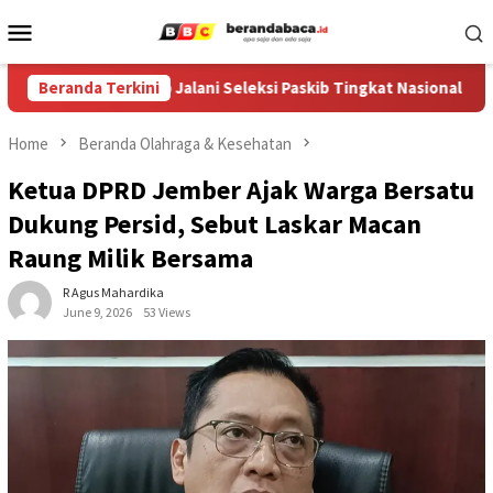
Skip
Mobile
to
Menu
content
ber, Diani Siap Jalani Seleksi Paskib Tingkat Nasional
Beranda Terkini
B
Home
Beranda Olahraga & Kesehatan
Ketua DPRD Jember Ajak Warga Bersatu
Dukung Persid, Sebut Laskar Macan
Raung Milik Bersama
R Agus Mahardika
June 9, 2026
53 Views