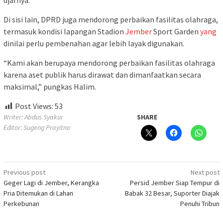
Di sisi lain, DPRD juga mendorong perbaikan fasilitas olahraga,
termasuk kondisi lapangan Stadion
Jember
Sport Garden
yang
dinilai perlu pembenahan agar lebih layak digunakan.
“Kami akan berupaya mendorong perbaikan fasilitas olahraga
karena aset publik harus dirawat dan dimanfaatkan secara
maksimal,” pungkas Halim.
Post Views:
53
Writer: Abdus Syakur
SHARE
Editor: Sugeng Prayitno
Post
Previous post
Next post
Geger Lagi di Jember, Kerangka
Persid Jember Siap Tempur di
navigation
Pria Ditemukan di Lahan
Babak 32 Besar, Suporter Diajak
Perkebunan
Penuhi Tribun