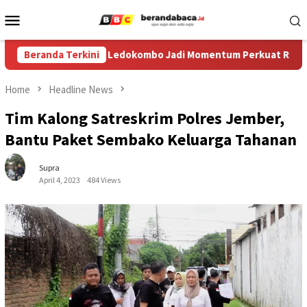
Skip
Mobile
to
Menu
content
al Egrang ke-XIV di Ledokombo Jadi Momentum Perkuat Ruang Am
Beranda Terkini
Home
Headline News
Tim Kalong Satreskrim Polres Jember,
Bantu Paket Sembako Keluarga Tahanan
Supra
April 4, 2023
484 Views