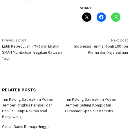
SHARE
Post
Previous post
Next post
Latih Kepedulian, PMR dan Ekskul
Indonesia Terima Hibah 100 Ton
navigation
SMAN Mumbulsari Bagikan Ratusan
Kurma dari Raja Salman
Takjil
RELATED POSTS
Tim Kalong Satreskrim Polres
Tim Kalong Satreskrim Polres
Jember Ringkus Pembeli dan
Jember Gulung Komplotan
Penjual Senpi Rakitan Asal
Curanmor Spesialis Kampus
Banyuwangi
Cabuli Gadis Remaja Hingga