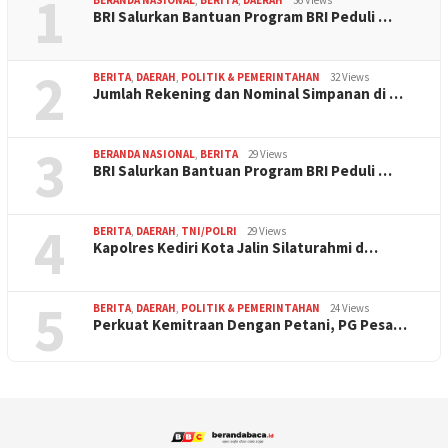
1
BERANDA NASIONAL
,
BERITA
,
DAERAH
36 Views
BRI Salurkan Bantuan Program BRI Peduli …
2
BERITA
,
DAERAH
,
POLITIK & PEMERINTAHAN
32 Views
Jumlah Rekening dan Nominal Simpanan di …
3
BERANDA NASIONAL
,
BERITA
29 Views
BRI Salurkan Bantuan Program BRI Peduli …
4
BERITA
,
DAERAH
,
TNI/POLRI
29 Views
Kapolres Kediri Kota Jalin Silaturahmi d…
5
BERITA
,
DAERAH
,
POLITIK & PEMERINTAHAN
24 Views
Perkuat Kemitraan Dengan Petani, PG Pesa…