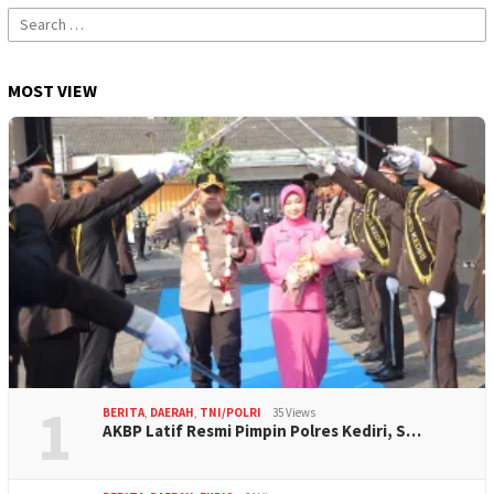
Search
for:
MOST VIEW
1
BERITA
,
DAERAH
,
TNI/POLRI
35 Views
AKBP Latif Resmi Pimpin Polres Kediri, S…