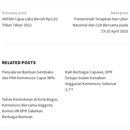
Post
Previous post
Next post
ANTAM Capai Laba Bersih Rp3,82
Pemerintah Tetapkan Hari Libur
navigation
Triliun Tahun 2022
Nasional dan Cuti Bersama pada
19-25 April 2023
RELATED POSTS
Penyaluran Bantuan Sembako
Raih Berbagai Capaian, DPR
dan PKH Kemensos Capai 98%
Setujui Usulan Kenaikan
Anggaran Kemensos Sebesar
2,7 T
Tekan Kemiskinan di Kota Bogor,
Kemensos Bersama Anggota
Komisi VIII DPR Salurkan
Berbagai Bantuan