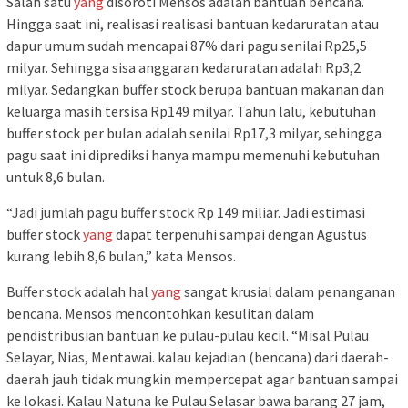
Salah satu
yang
disoroti Mensos adalah bantuan bencana.
Hingga saat ini, realisasi realisasi bantuan kedaruratan atau
dapur umum sudah mencapai 87% dari pagu senilai Rp25,5
milyar. Sehingga sisa anggaran kedaruratan adalah Rp3,2
milyar. Sedangkan buffer stock berupa bantuan makanan dan
keluarga masih tersisa Rp149 milyar. Tahun lalu, kebutuhan
buffer stock per bulan adalah senilai Rp17,3 milyar, sehingga
pagu saat ini diprediksi hanya mampu memenuhi kebutuhan
untuk 8,6 bulan.
“Jadi jumlah pagu buffer stock Rp 149 miliar. Jadi estimasi
buffer stock
yang
dapat terpenuhi sampai dengan Agustus
kurang lebih 8,6 bulan,” kata Mensos.
Buffer stock adalah hal
yang
sangat krusial dalam penanganan
bencana. Mensos mencontohkan kesulitan dalam
pendistribusian bantuan ke pulau-pulau kecil. “Misal Pulau
Selayar, Nias, Mentawai. kalau kejadian (bencana) dari daerah-
daerah jauh tidak mungkin mempercepat agar bantuan sampai
ke lokasi. Kalau Natuna ke Pulau Selasar bawa barang 27 jam,