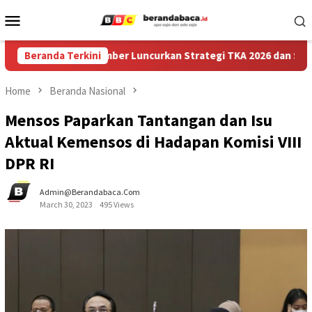
Skip
Mobile
to
Menu
content
s Pendidikan Jember Luncurkan Strategi TKA 2026 dan SIGAP, Ge
Beranda Terkini
Home
Beranda Nasional
Mensos Paparkan Tantangan dan Isu
Aktual Kemensos di Hadapan Komisi VIII
DPR RI
Admin@berandabaca.com
March 30, 2023
495 Views