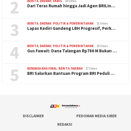
2
BERITA
,
DAERAH
,
EKBIS
34 Views
Dari Teras Rumah hingga Jadi Agen BRILin…
3
BERITA
,
DAERAH
,
POLITIK & PEMERINTAHAN
31 Views
Lapas Kediri Gandeng LBH Progresif, Perk…
4
BERITA
,
DAERAH
,
POLITIK & PEMERINTAHAN
29 Views
Gus Fawait: Dana Talangan Rp786 M Bukan …
5
BERANDA NASIONAL
,
BERITA
,
DAERAH
27 Views
BRI Salurkan Bantuan Program BRI Peduli …
DISCLAIMER
PEDOMAN MEDIA SIBER
REDAKSI