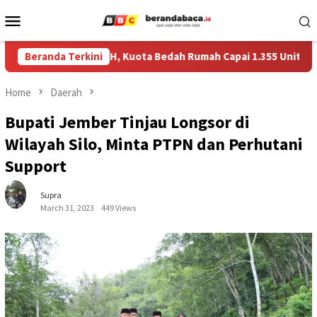
Skip
Mobile
to
Menu
content
erkuat Data RTLH, Kuota Bedah Rumah Capai 1.355 Unit
Beranda Terkini
Home
Daerah
Bupati Jember Tinjau Longsor di
Wilayah Silo, Minta PTPN dan Perhutani
Support
Supra
March 31, 2023
449 Views