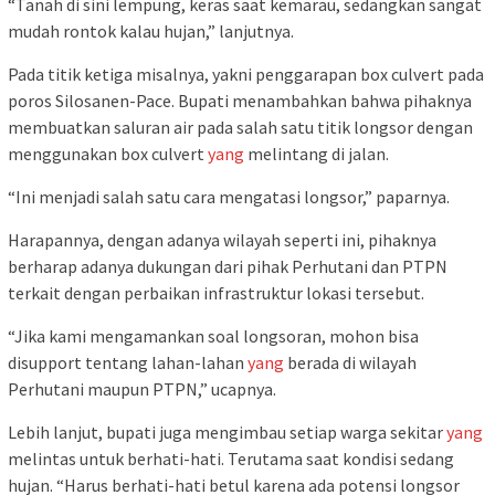
“Tanah di sini lempung, keras saat kemarau, sedangkan sangat
mudah rontok kalau hujan,” lanjutnya.
Pada titik ketiga misalnya, yakni penggarapan box culvert pada
poros Silosanen-Pace. Bupati menambahkan bahwa pihaknya
membuatkan saluran air pada salah satu titik longsor dengan
menggunakan box culvert
yang
melintang di jalan.
“Ini menjadi salah satu cara mengatasi longsor,” paparnya.
Harapannya, dengan adanya wilayah seperti ini, pihaknya
berharap adanya dukungan dari pihak Perhutani dan PTPN
terkait dengan perbaikan infrastruktur lokasi tersebut.
“Jika kami mengamankan soal longsoran, mohon bisa
disupport tentang lahan-lahan
yang
berada di wilayah
Perhutani maupun PTPN,” ucapnya.
Lebih lanjut, bupati juga mengimbau setiap warga sekitar
yang
melintas untuk berhati-hati. Terutama saat kondisi sedang
hujan. “Harus berhati-hati betul karena ada potensi longsor