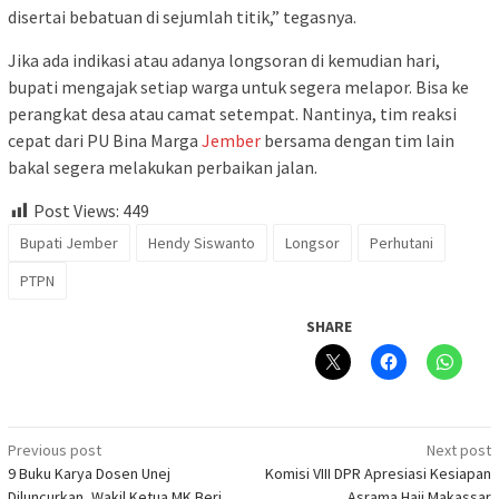
disertai bebatuan di sejumlah titik,” tegasnya.
Jika ada indikasi atau adanya longsoran di kemudian hari,
bupati mengajak setiap warga untuk segera melapor. Bisa ke
perangkat desa atau camat setempat. Nantinya, tim reaksi
cepat dari PU Bina Marga
Jember
bersama dengan tim lain
bakal segera melakukan perbaikan jalan.
Post Views:
449
Bupati Jember
Hendy Siswanto
Longsor
Perhutani
PTPN
SHARE
Post
Previous post
Next post
9 Buku Karya Dosen Unej
Komisi VIII DPR Apresiasi Kesiapan
navigation
Diluncurkan, Wakil Ketua MK Beri
Asrama Haji Makassar