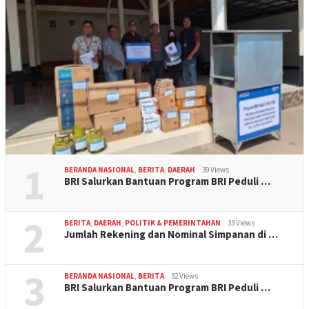
1
BERANDA NASIONAL
,
BERITA
,
DAERAH
39 Views
BRI Salurkan Bantuan Program BRI Peduli …
2
BERITA
,
DAERAH
,
POLITIK & PEMERINTAHAN
33 Views
Jumlah Rekening dan Nominal Simpanan di …
3
BERANDA NASIONAL
,
BERITA
32 Views
BRI Salurkan Bantuan Program BRI Peduli …