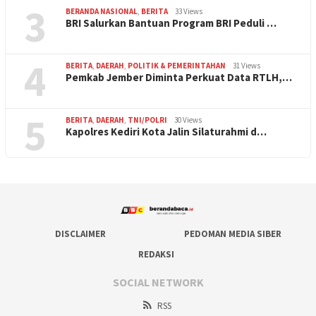
3
BERANDA NASIONAL
,
BERITA
33 Views
BRI Salurkan Bantuan Program BRI Peduli …
4
BERITA
,
DAERAH
,
POLITIK & PEMERINTAHAN
31 Views
Pemkab Jember Diminta Perkuat Data RTLH,…
5
BERITA
,
DAERAH
,
TNI/POLRI
30 Views
Kapolres Kediri Kota Jalin Silaturahmi d…
DISCLAIMER
PEDOMAN MEDIA SIBER
REDAKSI
SOCIAL NETWORK
RSS