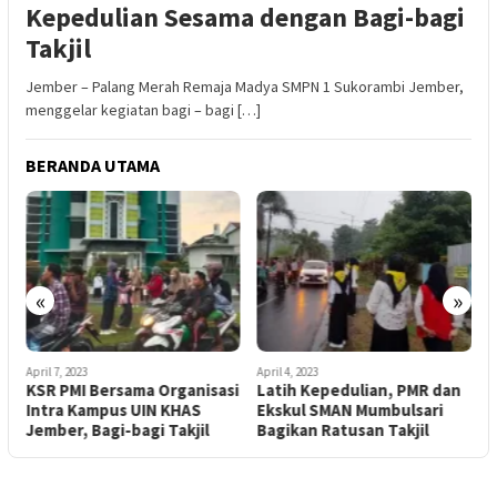
Kepedulian Sesama dengan Bagi-bagi
Takjil
Jember – Palang Merah Remaja Madya SMPN 1 Sukorambi Jember,
menggelar kegiatan bagi – bagi […]
BERANDA UTAMA
«
»
April 7, 2023
April 4, 2023
A
KSR PMI Bersama Organisasi
Latih Kepedulian, PMR dan
T
l
Intra Kampus UIN KHAS
Ekskul SMAN Mumbulsari
J
Jember, Bagi-bagi Takjil
Bagikan Ratusan Takjil