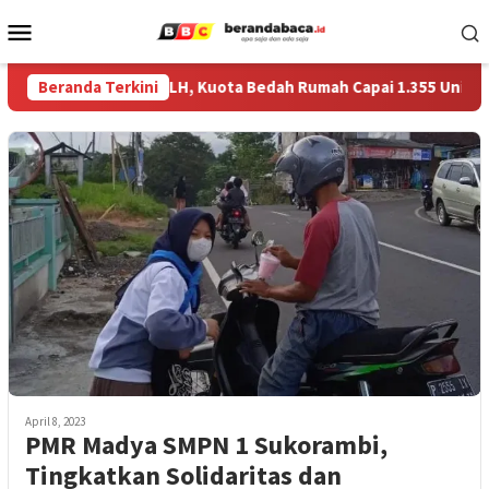
Skip
Mobile
to
Menu
content
erkuat Data RTLH, Kuota Bedah Rumah Capai 1.355 Unit
Beranda Terkini
April 8, 2023
PMR Madya SMPN 1 Sukorambi,
Tingkatkan Solidaritas dan