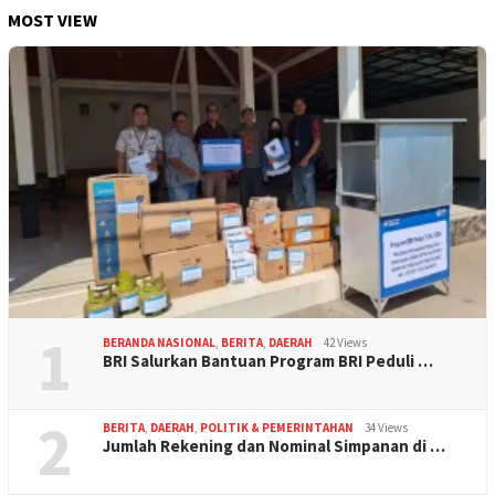
MOST VIEW
1
BERANDA NASIONAL
,
BERITA
,
DAERAH
42 Views
BRI Salurkan Bantuan Program BRI Peduli …
2
BERITA
,
DAERAH
,
POLITIK & PEMERINTAHAN
34 Views
Jumlah Rekening dan Nominal Simpanan di …