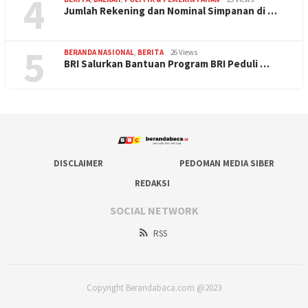
4
Jumlah Rekening dan Nominal Simpanan di …
5
BERANDA NASIONAL
,
BERITA
26 Views
BRI Salurkan Bantuan Program BRI Peduli …
DISCLAIMER
PEDOMAN MEDIA SIBER
REDAKSI
SOCIAL NETWORK
RSS
Copyright Berandabaca.com @2023