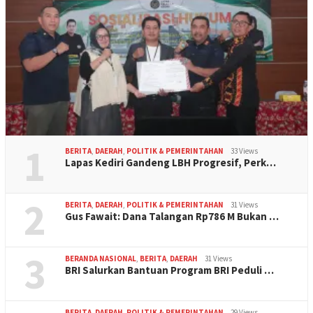
1
BERITA
,
DAERAH
,
POLITIK & PEMERINTAHAN
33 Views
Lapas Kediri Gandeng LBH Progresif, Perk…
2
BERITA
,
DAERAH
,
POLITIK & PEMERINTAHAN
31 Views
Gus Fawait: Dana Talangan Rp786 M Bukan …
3
BERANDA NASIONAL
,
BERITA
,
DAERAH
31 Views
BRI Salurkan Bantuan Program BRI Peduli …
BERITA
,
DAERAH
,
POLITIK & PEMERINTAHAN
29 Views