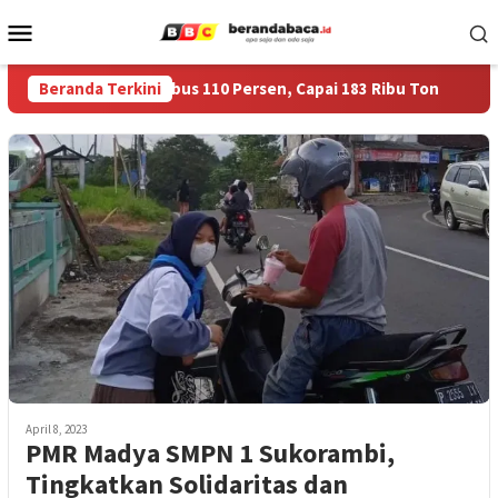
Skip
Mobile
to
Menu
content
ulog Jember Tembus 110 Persen, Capai 183 Ribu Ton
Beranda Terkini
Har
April 8, 2023
PMR Madya SMPN 1 Sukorambi,
Tingkatkan Solidaritas dan