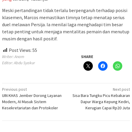
Meski pertandingan tidak terlalu berpengaruh terhadap posisi
klasemen, Marcos memastikan timnya tetap menatap serius
duel melawan Persija. Ia menilai laga menghadapi tim besar
tetap penting untuk menjaga mentalitas pemain dan menutup
musim dengan hasil positif.
Post Views:
55
Writer: Anam
SHARE
Editor: Abdu Syakur
Post
Previous post
Next post
UIN KHAS Jember Dorong Layanan
Sisa Bara Tungku Picu Kebakaran
navigation
Modern, AI Masuk Sistem
Dapur Warga Kepung Kediri,
Kesekretariatan dan Protokoler
Kerugian Capai Rp20 Juta