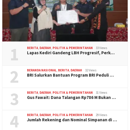
1
BERITA
,
DAERAH
,
POLITIK & PEMERINTAHAN
33 Views
Lapas Kediri Gandeng LBH Progresif, Perk…
2
BERANDA NASIONAL
,
BERITA
,
DAERAH
32 Views
BRI Salurkan Bantuan Program BRI Peduli …
3
BERITA
,
DAERAH
,
POLITIK & PEMERINTAHAN
31 Views
Gus Fawait: Dana Talangan Rp786 M Bukan …
4
BERITA
,
DAERAH
,
POLITIK & PEMERINTAHAN
29 Views
Jumlah Rekening dan Nominal Simpanan di …