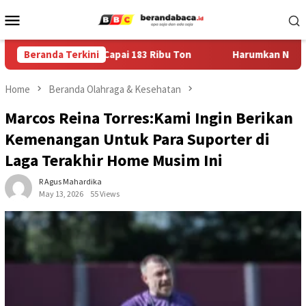
Skip
Mobile
to
Menu
content
us 110 Persen, Capai 183 Ribu Ton
Beranda Terkini
Harumkan Nama Jember
Home
Beranda Olahraga & Kesehatan
Marcos Reina Torres:Kami Ingin Berikan
Kemenangan Untuk Para Suporter di
Laga Terakhir Home Musim Ini
R Agus Mahardika
May 13, 2026
55 Views