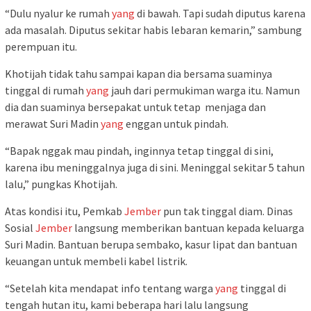
“Dulu nyalur ke rumah
yang
di bawah. Tapi sudah diputus karena
ada masalah. Diputus sekitar habis lebaran kemarin,” sambung
perempuan itu.
Khotijah tidak tahu sampai kapan dia bersama suaminya
tinggal di rumah
yang
jauh dari permukiman warga itu. Namun
dia dan suaminya bersepakat untuk tetap menjaga dan
merawat Suri Madin
yang
enggan untuk pindah.
“Bapak nggak mau pindah, inginnya tetap tinggal di sini,
karena ibu meninggalnya juga di sini. Meninggal sekitar 5 tahun
lalu,” pungkas Khotijah.
Atas kondisi itu, Pemkab
Jember
pun tak tinggal diam. Dinas
Sosial
Jember
langsung memberikan bantuan kepada keluarga
Suri Madin. Bantuan berupa sembako, kasur lipat dan bantuan
keuangan untuk membeli kabel listrik.
“Setelah kita mendapat info tentang warga
yang
tinggal di
tengah hutan itu, kami beberapa hari lalu langsung