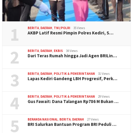
1
BERITA
,
DAERAH
,
TNI/POLRI
35 Views
AKBP Latif Resmi Pimpin Polres Kediri, S…
2
BERITA
,
DAERAH
,
EKBIS
34 Views
Dari Teras Rumah hingga Jadi Agen BRILin…
3
BERITA
,
DAERAH
,
POLITIK & PEMERINTAHAN
31 Views
Lapas Kediri Gandeng LBH Progresif, Perk…
4
BERITA
,
DAERAH
,
POLITIK & PEMERINTAHAN
29 Views
Gus Fawait: Dana Talangan Rp786 M Bukan …
5
BERANDA NASIONAL
,
BERITA
,
DAERAH
27 Views
BRI Salurkan Bantuan Program BRI Peduli …