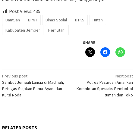
Post Views:
485
Bantuan
BPNT
Dinas Sosial
DTKS
Hutan
Kabupaten Jember
Perhutani
SHARE
Post
Previous post
Next post
Sambut Jemaah Lansia di Madinah,
Polres Pasuruan Amankan
navigation
Petugas Siapkan Bubur Ayam dan
Komplotan Spesialis Pembobol
Kursi Roda
Rumah dan Toko
RELATED POSTS