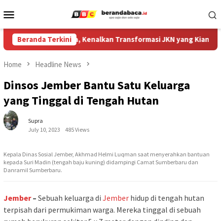
Skip
Mobile
to
Menu
content
i Gandeng Media, Kenalkan Transformasi JKN yang Kian Mudah D
Beranda Terkini
Home
Headline News
Dinsos Jember Bantu Satu Keluarga
yang Tinggal di Tengah Hutan
Supra
July 10, 2023
485 Views
Kepala Dinas Sosial Jember, Akhmad Helmi Luqman saat menyerahkan bantuan
kepada Suri Madin (tengah baju kuning) didampingi Camat Sumberbaru dan
Danramil Sumberbaru.
Jember
–
Sebuah keluarga di
Jember
hidup di tengah hutan
terpisah dari permukiman warga. Mereka tinggal di sebuah