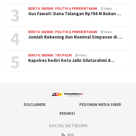
3
BERITA
,
DAERAH
,
POLITIK & PEMERINTAHAN
32 Views
Gus Fawait: Dana Talangan Rp786 M Bukan …
4
BERITA
,
DAERAH
,
POLITIK & PEMERINTAHAN
30 Views
Jumlah Rekening dan Nominal Simpanan di …
5
BERITA
,
DAERAH
,
TNI/POLRI
28 Views
Kapolres Kediri Kota Jalin Silaturahmi d…
DISCLAIMER
PEDOMAN MEDIA SIBER
REDAKSI
SOCIAL NETWORK
RSS