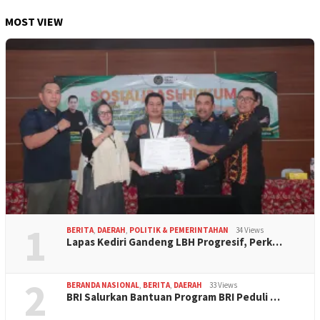
MOST VIEW
1
BERITA
,
DAERAH
,
POLITIK & PEMERINTAHAN
34 Views
Lapas Kediri Gandeng LBH Progresif, Perk…
2
BERANDA NASIONAL
,
BERITA
,
DAERAH
33 Views
BRI Salurkan Bantuan Program BRI Peduli …