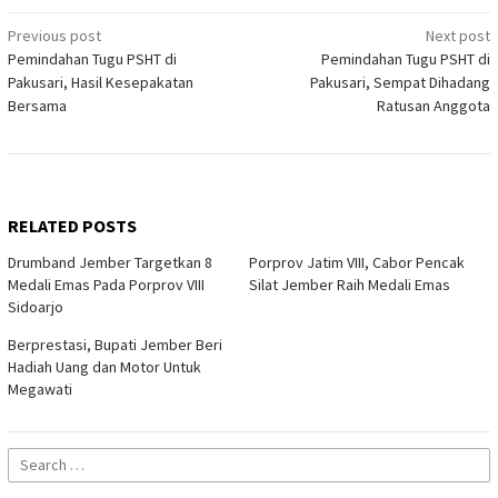
Post
Previous post
Next post
Pemindahan Tugu PSHT di
Pemindahan Tugu PSHT di
navigation
Pakusari, Hasil Kesepakatan
Pakusari, Sempat Dihadang
Bersama
Ratusan Anggota
RELATED POSTS
Drumband Jember Targetkan 8
Porprov Jatim VIII, Cabor Pencak
Medali Emas Pada Porprov VIII
Silat Jember Raih Medali Emas
Sidoarjo
Berprestasi, Bupati Jember Beri
Hadiah Uang dan Motor Untuk
Megawati
Search
for: