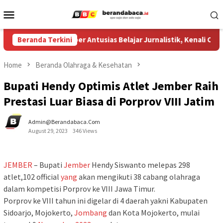
Skip
Mobile
to
Menu
content
 Hujjatul Islam Jember Antusias Belajar Jurnalistik, Kenali Cara Sa
Beranda Terkini
Home
Beranda Olahraga & Kesehatan
Bupati Hendy Optimis Atlet Jember Raih
Prestasi Luar Biasa di Porprov VIII Jatim
Admin@berandabaca.com
August 29, 2023
346 Views
JEMBER
– Bupati
Jember
Hendy Siswanto melepas 298
atlet,102 official
yang
akan mengikuti 38 cabang olahraga
dalam kompetisi Porprov ke VIII Jawa Timur.
Porprov ke VIII tahun ini digelar di 4 daerah yakni Kabupaten
Sidoarjo, Mojokerto,
Jombang
dan Kota Mojokerto, mulai