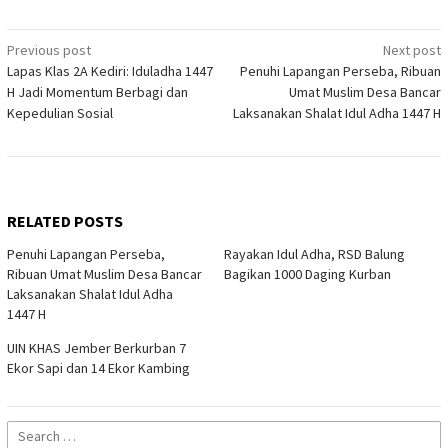
Post
Previous post
Next post
Lapas Klas 2A Kediri: Iduladha 1447
​Penuhi Lapangan Perseba, Ribuan
navigation
H Jadi Momentum Berbagi dan
Umat Muslim Desa Bancar
Kepedulian Sosial
Laksanakan Shalat Idul Adha 1447 H
RELATED POSTS
​Penuhi Lapangan Perseba,
Rayakan Idul Adha, RSD Balung
Ribuan Umat Muslim Desa Bancar
Bagikan 1000 Daging Kurban
Laksanakan Shalat Idul Adha
1447 H
UIN KHAS Jember Berkurban 7
Ekor Sapi dan 14 Ekor Kambing
Search