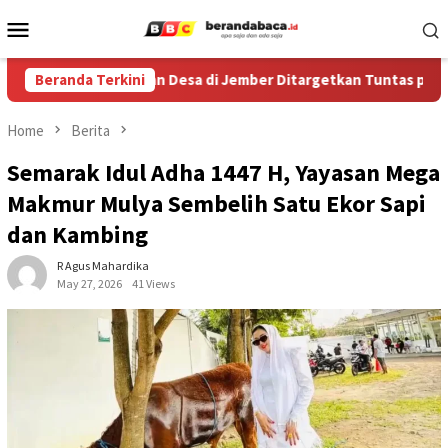
Skip
Mobile
to
Menu
content
527 Kilometer Jalan Desa di Jember Ditargetkan Tuntas pada 202
Beranda Terkini
Home
Berita
Semarak Idul Adha 1447 H, Yayasan Mega
Makmur Mulya Sembelih Satu Ekor Sapi
dan Kambing
R Agus Mahardika
May 27, 2026
41 Views