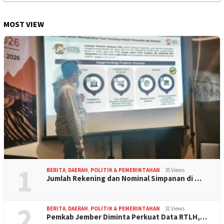
for:
MOST VIEW
1
BERITA
,
DAERAH
,
POLITIK & PEMERINTAHAN
35 Views
Jumlah Rekening dan Nominal Simpanan di …
2
BERITA
,
DAERAH
,
POLITIK & PEMERINTAHAN
31 Views
Pemkab Jember Diminta Perkuat Data RTLH,…