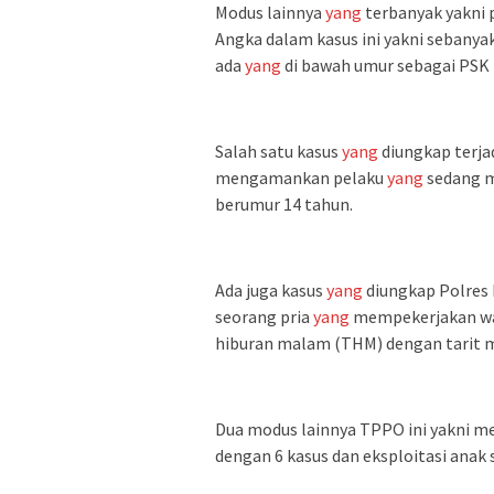
Modus lainnya
yang
terbanyak yakni p
Angka dalam kasus ini yakni sebany
ada
yang
di bawah umur sebagai PSK m
Salah satu kasus
yang
diungkap terja
mengamankan pelaku
yang
sedang m
berumur 14 tahun.
Ada juga kasus
yang
diungkap Polres 
seorang pria
yang
mempekerjakan wan
hiburan malam (THM) dengan tarit m
Dua modus lainnya TPPO ini yakni m
dengan 6 kasus dan eksploitasi anak 