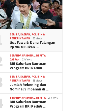
1
BERITA
,
DAERAH
,
POLITIK &
PEMERINTAHAN
35 Views
Gus Fawait: Dana Talangan
Rp786 M Bukan …
2
BERANDA NASIONAL
,
BERITA
,
DAERAH
33 Views
BRI Salurkan Bantuan
Program BRI Peduli …
3
BERITA
,
DAERAH
,
POLITIK &
PEMERINTAHAN
31 Views
Jumlah Rekening dan
Nominal Simpanan di …
4
BERANDA NASIONAL
,
BERITA
28 Views
BRI Salurkan Bantuan
Program BRI Peduli …