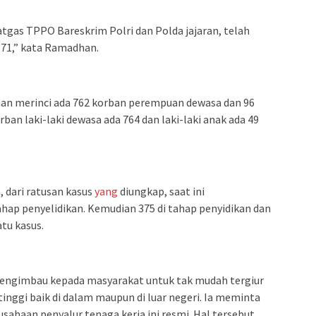
tgas TPPO Bareskrim Polri dan Polda jajaran, telah
71,” kata Ramadhan.
han merinci ada 762 korban perempuan dewasa dan 96
an laki-laki dewasa ada 764 dan laki-laki anak ada 49
 dari ratusan kasus
yang
diungkap, saat ini
ap penyelidikan. Kemudian 375 di tahap penyidikan dan
tu kasus.
ngimbau kepada masyarakat untuk tak mudah tergiur
inggi baik di dalam maupun di luar negeri. Ia meminta
haan penyalur tenaga kerja ini resmi. Hal tersebut