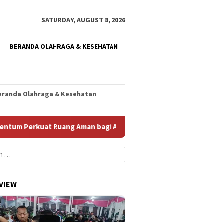
SATURDAY, AUGUST 8, 2026
BERANDA OLAHRAGA & KESEHATAN
eranda Olahraga & Kesehatan
rkuat Ruang Aman bagi Anak
Homecare Jember Diperkuat
VIEW