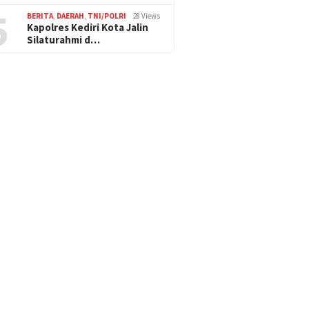
5
BERITA
,
DAERAH
,
TNI/POLRI
28 Views
Kapolres Kediri Kota Jalin
Silaturahmi d…