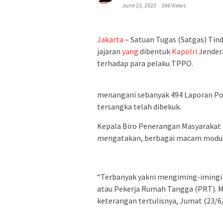
June 23, 2023
366 Views
Jakarta
– Satuan Tugas (Satgas) Ti
jajaran
yang
dibentuk
Kapolri
Jendera
terhadap para pelaku TPPO.
menangani sebanyak 494 Laporan Poli
tersangka telah dibekuk.
Kepala Biro Penerangan Masyarakat 
mengatakan, berbagai macam modus 
“Terbanyak yakni mengiming-imingi 
atau Pekerja Rumah Tangga (PRT). M
keterangan tertulisnya, Jumat (23/6