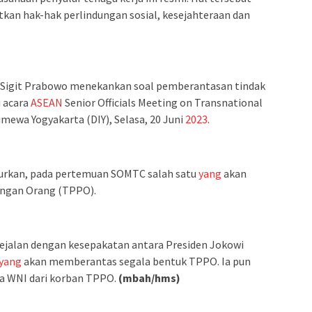
kan hak-hak perlindungan sosial, kesejahteraan dan
o Sigit Prabowo menekankan soal pemberantasan tindak
 acara
ASEAN
Senior Officials Meeting on Transnational
mewa Yogyakarta (DIY), Selasa, 20 Juni
2023
.
turkan, pada pertemuan SOMTC salah satu
yang
akan
angan Orang (TPPO).
ejalan dengan kesepakatan antara Presiden Jokowi
yang
akan memberantas segala bentuk TPPO. Ia pun
ga WNI dari korban TPPO.
(mbah/hms)