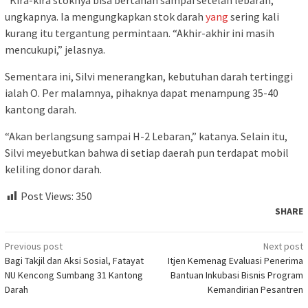
“Kira-kira stoknya bisa bertahan sampai setelah lebaran,”
ungkapnya. Ia mengungkapkan stok darah
yang
sering kali
kurang itu tergantung permintaan. “Akhir-akhir ini masih
mencukupi,” jelasnya.
Sementara ini, Silvi menerangkan, kebutuhan darah tertinggi
ialah O. Per malamnya, pihaknya dapat menampung 35-40
kantong darah.
“Akan berlangsung sampai H-2 Lebaran,” katanya. Selain itu,
Silvi meyebutkan bahwa di setiap daerah pun terdapat mobil
keliling donor darah.
Post Views:
350
SHARE
Post
Previous post
Next post
Bagi Takjil dan Aksi Sosial, Fatayat
Itjen Kemenag Evaluasi Penerima
navigation
NU Kencong Sumbang 31 Kantong
Bantuan Inkubasi Bisnis Program
Darah
Kemandirian Pesantren