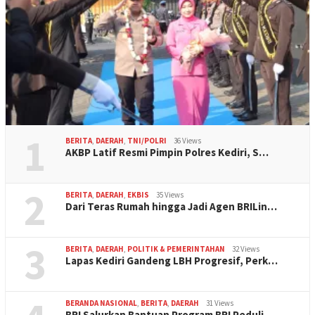
1
BERITA
,
DAERAH
,
TNI/POLRI
36 Views
AKBP Latif Resmi Pimpin Polres Kediri, S…
2
BERITA
,
DAERAH
,
EKBIS
35 Views
Dari Teras Rumah hingga Jadi Agen BRILin…
3
BERITA
,
DAERAH
,
POLITIK & PEMERINTAHAN
32 Views
Lapas Kediri Gandeng LBH Progresif, Perk…
BERANDA NASIONAL
,
BERITA
,
DAERAH
31 Views
BRI Salurkan Bantuan Program BRI Peduli …