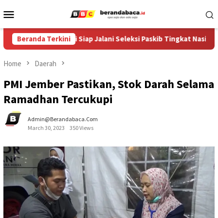
Skip
Mobile
to
Menu
content
a Jember, Diani Siap Jalani Seleksi Paskib Tingkat Nasional
Beranda Terkini
Home
Daerah
PMI Jember Pastikan, Stok Darah Selama
Ramadhan Tercukupi
Admin@berandabaca.com
March 30, 2023
350 Views