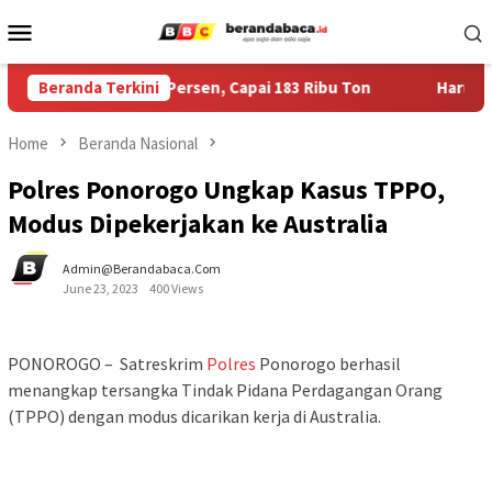
Skip
Mobile
to
Menu
content
er Tembus 110 Persen, Capai 183 Ribu Ton
Beranda Terkini
Harumkan Nam
Home
Beranda Nasional
Polres Ponorogo Ungkap Kasus TPPO,
Modus Dipekerjakan ke Australia
Admin@berandabaca.com
June 23, 2023
400 Views
PONOROGO – Satreskrim
Polres
Ponorogo berhasil
menangkap tersangka Tindak Pidana Perdagangan Orang
(TPPO) dengan modus dicarikan kerja di Australia.