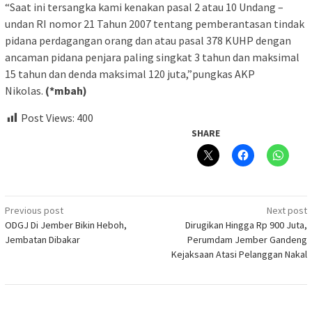
“Saat ini tersangka kami kenakan pasal 2 atau 10 Undang –
undan RI nomor 21 Tahun 2007 tentang pemberantasan tindak
pidana perdagangan orang dan atau pasal 378 KUHP dengan
ancaman pidana penjara paling singkat 3 tahun dan maksimal
15 tahun dan denda maksimal 120 juta,”pungkas AKP
Nikolas.
(*
mbah)
Post Views:
400
SHARE
Post
Previous post
Next post
ODGJ Di Jember Bikin Heboh,
Dirugikan Hingga Rp 900 Juta,
navigation
Jembatan Dibakar
Perumdam Jember Gandeng
Kejaksaan Atasi Pelanggan Nakal