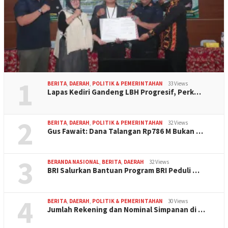
1
BERITA
,
DAERAH
,
POLITIK & PEMERINTAHAN
33 Views
Lapas Kediri Gandeng LBH Progresif, Perk…
2
BERITA
,
DAERAH
,
POLITIK & PEMERINTAHAN
32 Views
Gus Fawait: Dana Talangan Rp786 M Bukan …
3
BERANDA NASIONAL
,
BERITA
,
DAERAH
32 Views
BRI Salurkan Bantuan Program BRI Peduli …
4
BERITA
,
DAERAH
,
POLITIK & PEMERINTAHAN
30 Views
Jumlah Rekening dan Nominal Simpanan di …