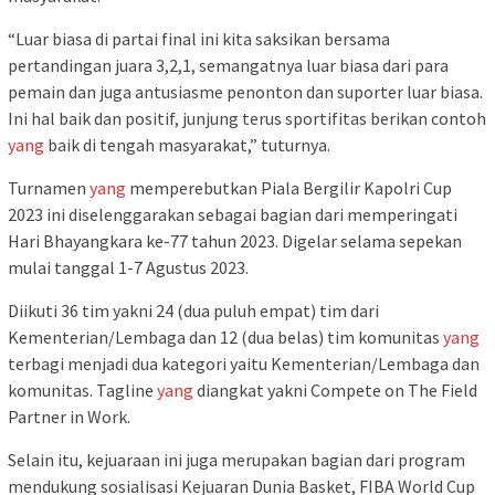
“Luar biasa di partai final ini kita saksikan bersama
pertandingan juara 3,2,1, semangatnya luar biasa dari para
pemain dan juga antusiasme penonton dan suporter luar biasa.
Ini hal baik dan positif, junjung terus sportifitas berikan contoh
yang
baik di tengah masyarakat,” tuturnya.
Turnamen
yang
memperebutkan Piala Bergilir Kapolri Cup
2023 ini diselenggarakan sebagai bagian dari memperingati
Hari Bhayangkara ke-77 tahun 2023. Digelar selama sepekan
mulai tanggal 1-7 Agustus 2023.
Diikuti 36 tim yakni 24 (dua puluh empat) tim dari
Kementerian/Lembaga dan 12 (dua belas) tim komunitas
yang
terbagi menjadi dua kategori yaitu Kementerian/Lembaga dan
komunitas. Tagline
yang
diangkat yakni Compete on The Field
Partner in Work.
Selain itu, kejuaraan ini juga merupakan bagian dari program
mendukung sosialisasi Kejuaran Dunia Basket, FIBA World Cup