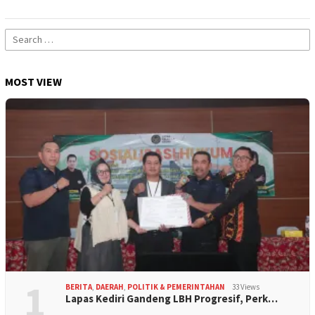
Search
for:
MOST VIEW
1
BERITA
,
DAERAH
,
POLITIK & PEMERINTAHAN
33 Views
Lapas Kediri Gandeng LBH Progresif, Perk…