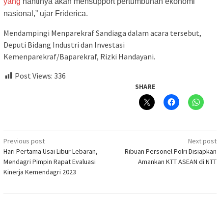
yang
nantinya akan mensupport pertumbuhan ekonomi
nasional,” ujar Friderica.
Mendampingi Menparekraf Sandiaga dalam acara tersebut,
Deputi Bidang Industri dan Investasi
Kemenparekraf/Baparekraf, Rizki Handayani.
Post Views:
336
SHARE
Post
Previous post
Next post
Hari Pertama Usai Libur Lebaran,
Ribuan Personel Polri Disiapkan
navigation
Mendagri Pimpin Rapat Evaluasi
Amankan KTT ASEAN di NTT
Kinerja Kemendagri 2023