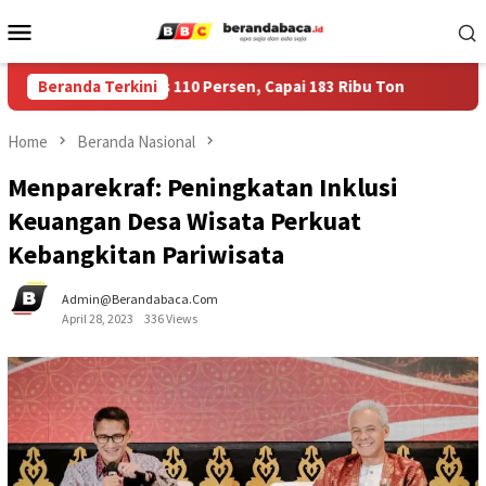
Skip
Mobile
to
Menu
content
Jember Tembus 110 Persen, Capai 183 Ribu Ton
Beranda Terkini
Harumkan 
Home
Beranda Nasional
Menparekraf: Peningkatan Inklusi
Keuangan Desa Wisata Perkuat
Kebangkitan Pariwisata
Admin@berandabaca.com
April 28, 2023
336 Views