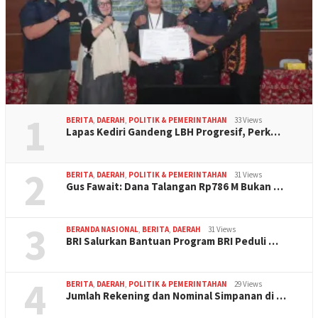
1
BERITA
,
DAERAH
,
POLITIK & PEMERINTAHAN
33 Views
Lapas Kediri Gandeng LBH Progresif, Perk…
2
BERITA
,
DAERAH
,
POLITIK & PEMERINTAHAN
31 Views
Gus Fawait: Dana Talangan Rp786 M Bukan …
3
BERANDA NASIONAL
,
BERITA
,
DAERAH
31 Views
BRI Salurkan Bantuan Program BRI Peduli …
4
BERITA
,
DAERAH
,
POLITIK & PEMERINTAHAN
29 Views
Jumlah Rekening dan Nominal Simpanan di …