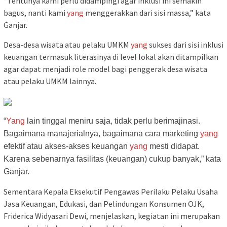
“Tentunya kami perlu didampingi agar inklusi ini semakin
bagus, nanti kami
yang
menggerakkan dari sisi massa,” kata
Ganjar.
Desa-desa wisata atau pelaku UMKM
yang
sukses dari sisi inklusi
keuangan termasuk literasinya di level lokal akan ditampilkan
agar dapat menjadi role model bagi penggerak desa wisata
atau pelaku UMKM lainnya.
“
Yang
lain tinggal meniru saja, tidak perlu berimajinasi.
Bagaimana manajerialnya, bagaimana cara marketing
yang
efektif atau akses-akses keuangan
yang
mesti didapat.
Karena sebenarnya fasilitas (keuangan) cukup banyak,” kata
Ganjar.
Sementara Kepala Eksekutif Pengawas Perilaku Pelaku Usaha
Jasa Keuangan, Edukasi, dan Pelindungan Konsumen OJK,
Friderica Widyasari Dewi, menjelaskan, kegiatan ini merupakan