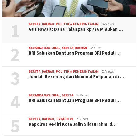
1
BERITA
,
DAERAH
,
POLITIK & PEMERINTAHAN
34 Views
Gus Fawait: Dana Talangan Rp786 M Bukan …
2
BERANDA NASIONAL
,
BERITA
,
DAERAH
33 Views
BRI Salurkan Bantuan Program BRI Peduli …
3
BERITA
,
DAERAH
,
POLITIK & PEMERINTAHAN
31 Views
Jumlah Rekening dan Nominal Simpanan di …
4
BERANDA NASIONAL
,
BERITA
28 Views
BRI Salurkan Bantuan Program BRI Peduli …
5
BERITA
,
DAERAH
,
TNI/POLRI
28 Views
Kapolres Kediri Kota Jalin Silaturahmi d…