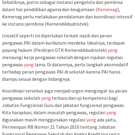
Sebaliknya, justru sebagai instansi pengelola dan pembina
dalam hal pendidikan agama dan keagamaan (
Kemenag
),
Kemenag perlu melakukan pendalaman dan koordinasi intensif
ke instansi pembina (Kemendikbudristek).
Inisiatif seperti ini diperlukan terkait nasib dan peran
pengawas PAI dalam kurikulum merdeka. Idealnya, terdapat
payung hukum (Perdirjen GTK Kemendikbudristek)
yang
menaungi kerja pengawas sekolah dengan rujukan regulasi
pengawas
yang
lama. Di dalamnya, perlu langkah akomodatif
terhadap peran pengawas PAI di sekolah karena PAI harus
diampu sesuai dengan bidangnya.
Koordinasi tersebut juga menjadi urgen mengingat isu peran
pengawas sekolah
yang
terbaru dan uji kompetensi bagi
Jabatan Fungsional Guru dan jabatan fungsional pengawas.
Kita harapkan, dalam masalah pengawas, regulasi
yang
digunakan masih menggunakan regulasi
yang
ada yaitu,
Permenpan RB Nomor 21 Tahun 2010 tentang Jabatan
Fungsional Pengawas Sekolah dan Angka Kreditnya serta