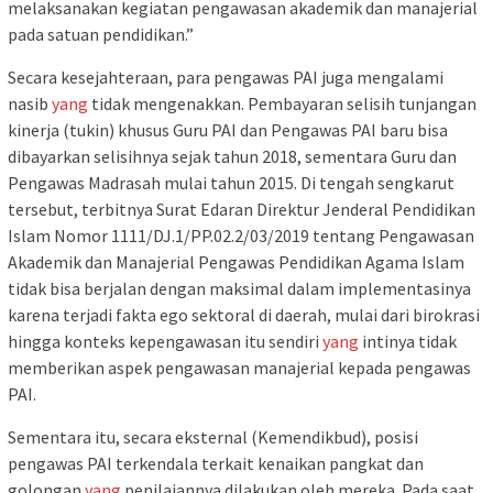
melaksanakan kegiatan pengawasan akademik dan manajerial
pada satuan pendidikan.”
Secara kesejahteraan, para pengawas PAI juga mengalami
nasib
yang
tidak mengenakkan. Pembayaran selisih tunjangan
kinerja (tukin) khusus Guru PAI dan Pengawas PAI baru bisa
dibayarkan selisihnya sejak tahun 2018, sementara Guru dan
Pengawas Madrasah mulai tahun 2015. Di tengah sengkarut
tersebut, terbitnya Surat Edaran Direktur Jenderal Pendidikan
Islam Nomor 1111/DJ.1/PP.02.2/03/2019 tentang Pengawasan
Akademik dan Manajerial Pengawas Pendidikan Agama Islam
tidak bisa berjalan dengan maksimal dalam implementasinya
karena terjadi fakta ego sektoral di daerah, mulai dari birokrasi
hingga konteks kepengawasan itu sendiri
yang
intinya tidak
memberikan aspek pengawasan manajerial kepada pengawas
PAI.
Sementara itu, secara eksternal (Kemendikbud), posisi
pengawas PAI terkendala terkait kenaikan pangkat dan
golongan
yang
penilaiannya dilakukan oleh mereka. Pada saat