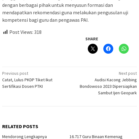
dengan berbagai pihak untuk menyusun formasi dan
mendapatkan rekomendasi guna melakukan pengusulan uji
kompetensi bagi guru dan pengawas PAI.
Post Views:
318
SHARE
Post
Previous post
Next post
Catat, Lulus PKDP Tiket Ikut
Audisi Kacong Jebbing
navigation
Sertifikasi Dosen PTKI
Bondowoso 2023 Dipersiapkan
Sambut Ijen Geopark
RELATED POSTS
Mendorong Lengkapnya
16.717 Guru Binaan Kemenag