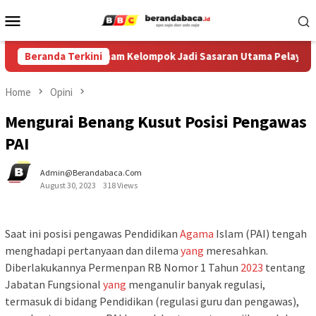
Skip
Mobile
to
Menu
content
r Diperkuat, Enam Kelompok Jadi Sasaran Utama Pelayanan
Beranda Terkini
Home
Opini
Mengurai Benang Kusut Posisi Pengawas
PAI
Admin@berandabaca.com
August 30, 2023
318 Views
Saat ini posisi pengawas Pendidikan
Agama
Islam (PAI) tengah
menghadapi pertanyaan dan dilema
yang
meresahkan.
Diberlakukannya Permenpan RB Nomor 1 Tahun
2023
tentang
Jabatan Fungsional
yang
menganulir banyak regulasi,
termasuk di bidang Pendidikan (regulasi guru dan pengawas),