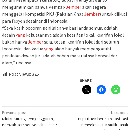
Dalam kesempatan tersebut, Bupati Hendy Siswanto
mengumumkan bahwa Pemkab
Jember
akan segera
menggelar kompetisi PKJ (Pakaian Khas
Jember
) untuk diikuti
para fesyen desainer di Indonesia.
“Saya kasih bocoran penilaiannya bagi anda semua, adalah
desain
yang
kekuatannya adalah kearifan lokal, kearifan lokal
bukan hanya
Jember
saja, tetapi kearifan lokal dari seluruh
Indonesia, dan kedua
yang
akan banyak mempengaruhi
penilaian dewan juri adalah bahan materialnya berasal dari
alam,” rincinya.
Post Views:
325
SHARE
Post
Previous post
Next post
Ikhtiar Kurangi Pengangguran,
Bupati Jember Siap Fasilitasi
navigation
Pemkab Jember Sediakan 3.905
Penyelesaian Konflik Tanah