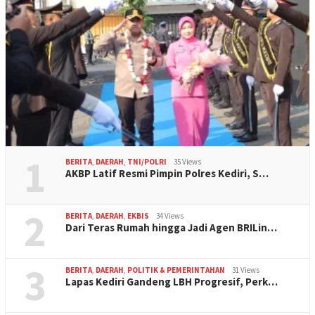
1
BERITA
,
DAERAH
,
TNI/POLRI
35 Views
AKBP Latif Resmi Pimpin Polres Kediri, S…
2
BERITA
,
DAERAH
,
EKBIS
34 Views
Dari Teras Rumah hingga Jadi Agen BRILin…
3
BERITA
,
DAERAH
,
POLITIK & PEMERINTAHAN
31 Views
Lapas Kediri Gandeng LBH Progresif, Perk…