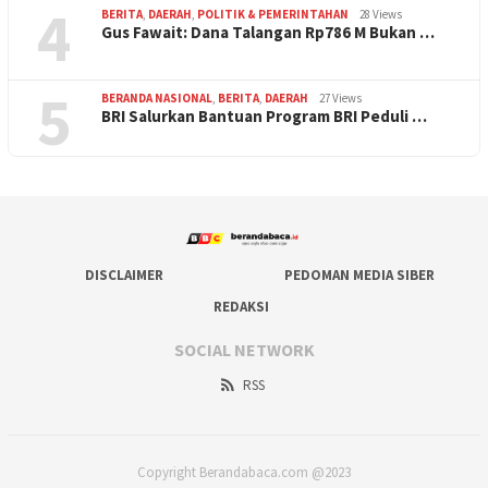
4
BERITA
,
DAERAH
,
POLITIK & PEMERINTAHAN
28 Views
Gus Fawait: Dana Talangan Rp786 M Bukan …
5
BERANDA NASIONAL
,
BERITA
,
DAERAH
27 Views
BRI Salurkan Bantuan Program BRI Peduli …
DISCLAIMER
PEDOMAN MEDIA SIBER
REDAKSI
SOCIAL NETWORK
RSS
Copyright Berandabaca.com @2023