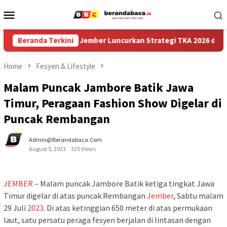
Skip
Mobile
to
Menu
content
 Dinas Pendidikan Jember Luncurkan Strategi TKA 2026 dan SIG
Beranda Terkini
Home
Fesyen & Lifestyle
Malam Puncak Jambore Batik Jawa
Timur, Peragaan Fashion Show Digelar di
Puncak Rembangan
Admin@berandabaca.com
August 5, 2023
325 Views
JEMBER
– Malam puncak Jambore Batik ketiga tingkat Jawa
Timur digelar di atas puncak Rembangan
Jember
, Sabtu malam
29 Juli
2023
. Di atas ketinggian 650 meter di atas permukaan
laut, satu persatu peraga fesyen berjalan di lintasan dengan