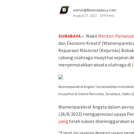
Admin@berandabaca.com
August 27, 2023
339 Views
SURABAYA
–
Wakil
Menteri
Pariwisa
dan Ekonomi Kreatif (Wamenparekr
Kejuaraan Nasional (Kejurnas) Babak
cabang olahraga muaythai sejalan 
menyemarakkan wisata olahraga di
Wamenparekraf Angela Tanoesoedibjo memberik
muaythai di Gelora Pancasila, Surabaya, Sabtu (2
Wamenparekraf Angela dalam pernyat
(26/8/2023) mengapresiasi upaya Pe
yang
telah sukses diselenggarakan s
“Event ini sejalan dengan upaya pe