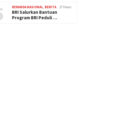
5
BERANDA NASIONAL
,
BERITA
27 Views
BRI Salurkan Bantuan
Program BRI Peduli …