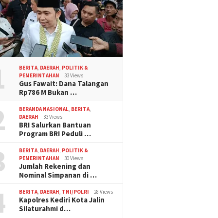
1
BERITA
,
DAERAH
,
POLITIK &
PEMERINTAHAN
33 Views
Gus Fawait: Dana Talangan
Rp786 M Bukan …
2
BERANDA NASIONAL
,
BERITA
,
DAERAH
33 Views
BRI Salurkan Bantuan
Program BRI Peduli …
3
BERITA
,
DAERAH
,
POLITIK &
PEMERINTAHAN
30 Views
Jumlah Rekening dan
Nominal Simpanan di …
4
BERITA
,
DAERAH
,
TNI/POLRI
28 Views
Kapolres Kediri Kota Jalin
Silaturahmi d…