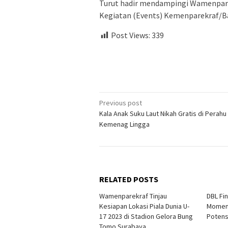
Turut hadir mendampingi Wamenpare
Kegiatan (Events) Kemenparekraf/Ba
Post Views:
339
Post
Previous post
Kala Anak Suku Laut Nikah Gratis di Perah
navigation
Kemenag Lingga
RELATED POSTS
Wamenparekraf Tinjau
DBL Fi
Kesiapan Lokasi Piala Dunia U-
Momen
17 2023 di Stadion Gelora Bung
Potens
Tomo Surabaya