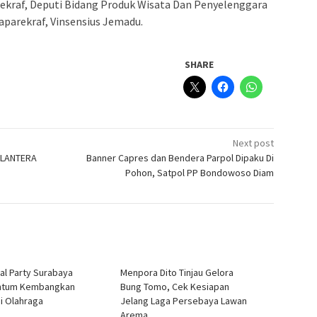
kraf, Deputi Bidang Produk Wisata Dan Penyelenggara
parekraf, Vinsensius Jemadu.
SHARE
Next post
u LANTERA
Banner Capres dan Bendera Parpol Dipaku Di
Pohon, Satpol PP Bondowoso Diam
nal Party Surabaya
Menpora Dito Tinjau Gelora
tum Kembangkan
Bung Tomo, Cek Kesiapan
i Olahraga
Jelang Laga Persebaya Lawan
Arema