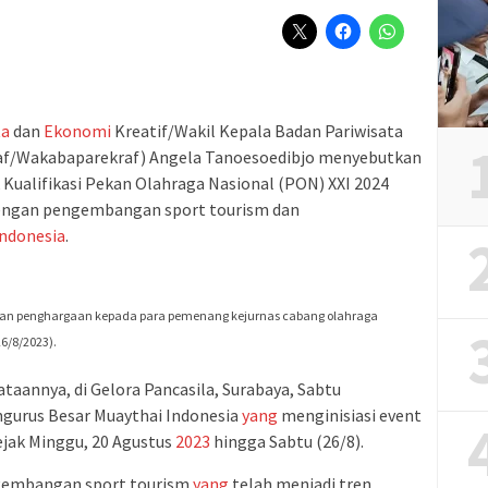
ta
dan
Ekonomi
Kreatif/Wakil Kepala Badan Pariwisata
af/Wakabaparekraf) Angela Tanoesoedibjo menyebutkan
 Kualifikasi Pekan Olahraga Nasional (PON) XXI 2024
dengan pengembangan sport tourism dan
Indonesia
.
an penghargaan kepada para pemenang kejurnas cabang olahraga
6/8/2023).
aannya, di Gelora Pancasila, Surabaya, Sabtu
ngurus Besar Muaythai Indonesia
yang
menginisiasi event
ejak Minggu, 20 Agustus
2023
hingga Sabtu (26/8).
ngembangan sport tourism
yang
telah menjadi tren