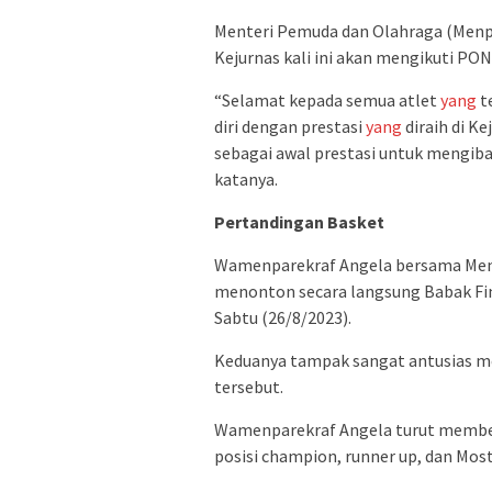
Menteri Pemuda dan Olahraga (Menpo
Kejurnas kali ini akan mengikuti PON
“Selamat kepada semua atlet
yang
t
diri dengan prestasi
yang
diraih di Ke
sebagai awal prestasi untuk mengiba
katanya.
Pertandingan Basket
Wamenparekraf Angela bersama Men
menonton secara langsung Babak Fin
Sabtu (26/8/2023).
Keduanya tampak sangat antusias m
tersebut.
Wamenparekraf Angela turut membe
posisi champion, runner up, dan Most