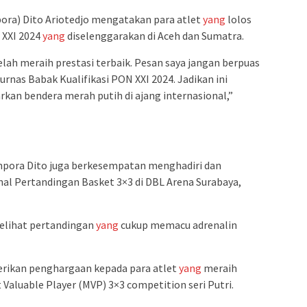
ra) Dito Ariotedjo mengatakan para atlet
yang
lolos
 XXI 2024
yang
diselenggarakan di Aceh dan Sumatra.
elah meraih prestasi terbaik. Pesan saya jangan berpuas
jurnas Babak Kualifikasi PON XXI 2024. Jadikan ini
rkan bendera merah putih di ajang internasional,”
pora Dito juga berkesempatan menghadiri dan
al Pertandingan Basket 3×3 di DBL Arena Surabaya,
elihat pertandingan
yang
cukup memacu adrenalin
rikan penghargaan kepada para atlet
yang
meraih
 Valuable Player (MVP) 3×3 competition seri Putri.