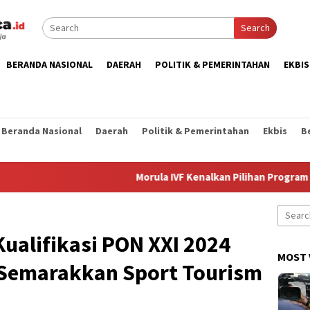
Search
BERANDA NASIONAL
DAERAH
POLITIK & PEMERINTAHAN
EKBIS
Beranda Nasional
Daerah
Politik & Pemerintahan
Ekbis
B
Morula IVF Kenalkan Pilihan Program Kehami
Search
for:
ualifikasi PON XXI 2024
MOST 
Semarakkan Sport Tourism