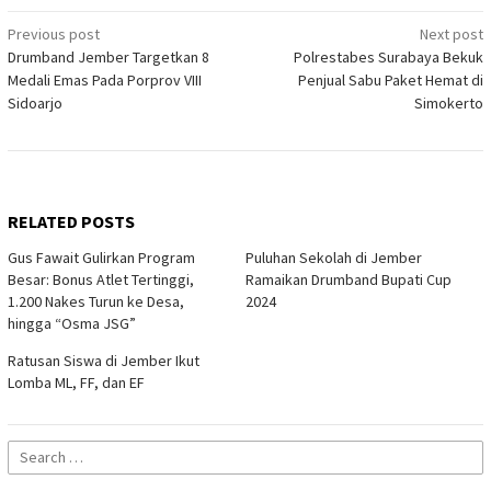
Post
Previous post
Next post
Drumband Jember Targetkan 8
Polrestabes Surabaya Bekuk
navigation
Medali Emas Pada Porprov VIII
Penjual Sabu Paket Hemat di
Sidoarjo
Simokerto
RELATED POSTS
Gus Fawait Gulirkan Program
Puluhan Sekolah di Jember
Besar: Bonus Atlet Tertinggi,
Ramaikan Drumband Bupati Cup
1.200 Nakes Turun ke Desa,
2024
hingga “Osma JSG”
Ratusan Siswa di Jember Ikut
Lomba ML, FF, dan EF
Search
for: