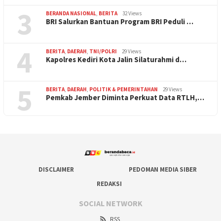
3
BERANDA NASIONAL
,
BERITA
32 Views
BRI Salurkan Bantuan Program BRI Peduli …
4
BERITA
,
DAERAH
,
TNI/POLRI
29 Views
Kapolres Kediri Kota Jalin Silaturahmi d…
5
BERITA
,
DAERAH
,
POLITIK & PEMERINTAHAN
29 Views
Pemkab Jember Diminta Perkuat Data RTLH,…
DISCLAIMER
PEDOMAN MEDIA SIBER
REDAKSI
SOCIAL NETWORK
RSS