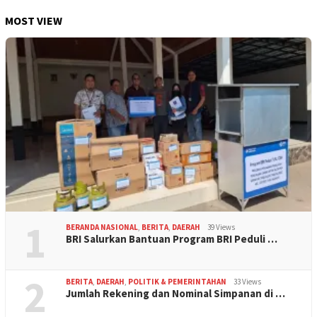
MOST VIEW
1
BERANDA NASIONAL
,
BERITA
,
DAERAH
39 Views
BRI Salurkan Bantuan Program BRI Peduli …
2
BERITA
,
DAERAH
,
POLITIK & PEMERINTAHAN
33 Views
Jumlah Rekening dan Nominal Simpanan di …