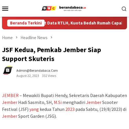
Skip
Mobile
to
Menu
content
r Diminta Perkuat Data RTLH, Kuota Bedah Rumah Capai 1.355 U
Beranda Terkini
Home
Headline News
JSF Kedua, Pemkab Jember Siap
Support Skuteris
Admin@berandabaca.com
August 22, 2023
332 Views
JEMBER
– Mewakili Bupati Hendy, Sekretaris Daerah Kabupaten
Jember
Hadi Sasmito, SH,
M.Si
menghadiri
Jember
Scooter
Festival (JSF)
yang
kedua Tahun
2023
pada Sabtu, (19/8/2023) di
Jember
Sport Garden (JSG).