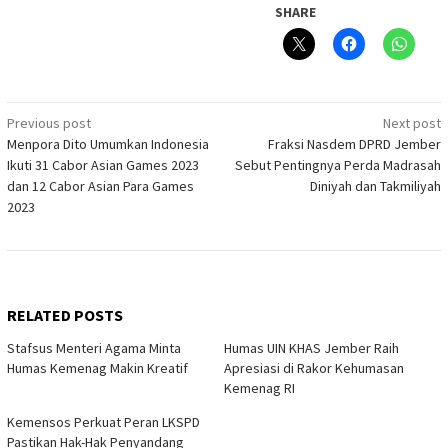
SHARE
Post
Previous post
Next post
Menpora Dito Umumkan Indonesia
Fraksi Nasdem DPRD Jember
navigation
Ikuti 31 Cabor Asian Games 2023
Sebut Pentingnya Perda Madrasah
dan 12 Cabor Asian Para Games
Diniyah dan Takmiliyah
2023
RELATED POSTS
Stafsus Menteri Agama Minta
Humas UIN KHAS Jember Raih
Humas Kemenag Makin Kreatif
Apresiasi di Rakor Kehumasan
Kemenag RI
Kemensos Perkuat Peran LKSPD
Pastikan Hak-Hak Penyandang