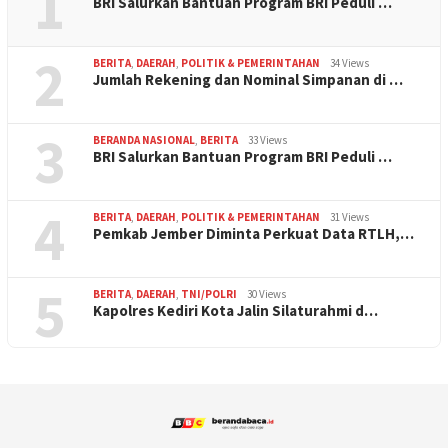
1
BRI Salurkan Bantuan Program BRI Peduli …
2
BERITA
,
DAERAH
,
POLITIK & PEMERINTAHAN
34 Views
Jumlah Rekening dan Nominal Simpanan di …
3
BERANDA NASIONAL
,
BERITA
33 Views
BRI Salurkan Bantuan Program BRI Peduli …
4
BERITA
,
DAERAH
,
POLITIK & PEMERINTAHAN
31 Views
Pemkab Jember Diminta Perkuat Data RTLH,…
5
BERITA
,
DAERAH
,
TNI/POLRI
30 Views
Kapolres Kediri Kota Jalin Silaturahmi d…