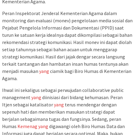
Kementerian Agama.
Peran Inspektorat Jenderal Kementerian Agama dalam
monitoring dan evaluasi (monev) pengelolaan media sosial dan
Pejabat Pengelola Informasi dan Dokumentasi (PPID) saat
turun ke satuan kerja idealnya dapat dikompilasi sebagai bahan
rekomendasi strategi komunikasi. Hasil monev ini dapat diolah
setiap tahunnya sebagai bahan acuan untuk menggarap
strategi komunikasi. Hasil dari jajak dengar secara langsung
terkait tantangan dan hambatan insan humas tentunya akan
menjadi masukan
yang
ciamik bagi Biro Humas di Kementerian
Agama.
Ihwal ini sekaligus sebagai perwujudan collaborative public
management
yang
diinisiasi dari bidang kehumasan. Peran
Itjen sebagai katalisator
yang
terus mendengar dengan
sepenuh hati dan memberikan masukan strategi dapat
berjalan sebagaimana tugas dan fungsinya. Sedang, peran
Humas
Kemenag
yang
digawangi oleh Biro Humas Data dan
Informasi juga dapat berjalan secara optimal. Maka, bukan