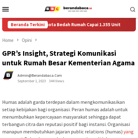
Skip
Mobile
to
Menu
content
Data RTLH, Kuota Bedah Rumah Capai 1.355 Unit
Beranda Terkini
Munculn
Home
Opini
GPR’s Insight, Strategi Komunikasi
untuk Rumah Besar Kementerian Agama
Admin@berandabaca.com
September 1, 2023
344 Views
Humas adalah garda terdepan dalam mengkomunikasikan
setiap kebijakan bagi organisasi. Peran humas adalah untuk
menumbuhkan kepercayaan masyarakat sehingga dapat
terbangun citra dan reputasi positif bagi instansi. Organisasi
manapun membutuhkan jajaran public relations (humas)
yang