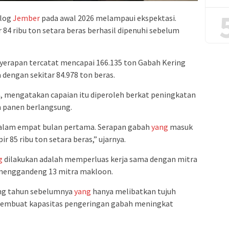
ulog
Jember
pada awal 2026 melampaui ekspektasi.
 84 ribu ton setara beras berhasil dipenuhi sebelum
enyerapan tercatat mencapai 166.135 ton Gabah Kering
 dengan sekitar 84.978 ton beras.
ra, mengatakan capaian itu diperoleh berkat peningkatan
 panen berlangsung.
dalam empat bulan pertama. Serapan gabah
yang
masuk
r 85 ribu ton setara beras,” ujarnya.
g
dilakukan adalah memperluas kerja sama dengan mitra
 menggandeng 13 mitra makloon.
ng tahun sebelumnya
yang
hanya melibatkan tujuh
membuat kapasitas pengeringan gabah meningkat