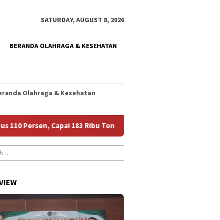
SATURDAY, AUGUST 8, 2026
BERANDA OLAHRAGA & KESEHATAN
eranda Olahraga & Kesehatan
en, Capai 183 Ribu Ton
Harumkan Nama Jember, Diani Siap
VIEW