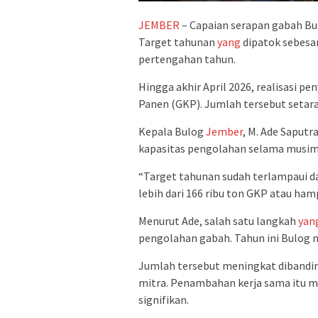
JEMBER
– Capaian serapan gabah B
Target tahunan
yang
dipatok sebesar
pertengahan tahun.
Hingga akhir April 2026, realisasi p
Panen (GKP). Jumlah tersebut setara
Kepala Bulog
Jember
, M. Ade Saput
kapasitas pengolahan selama musim
“Target tahunan sudah terlampaui 
lebih dari 166 ribu ton GKP atau hampi
Menurut Ade, salah satu langkah
yan
pengolahan gabah. Tahun ini Bulog
Jumlah tersebut meningkat dibandi
mitra. Penambahan kerja sama itu 
signifikan.