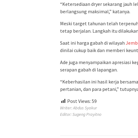
“Ketersediaan dryer sekarang jauh l
berlangsung maksimal,” katanya.
Meski target tahunan telah terpenuh
tetap berjalan. Langkah itu dilakuka
Saat ini harga gabah di wilayah
Jemb
dinilai cukup baik dan memberi keun
Ade juga menyampaikan apresiasi ke
serapan gabah di lapangan.
“Keberhasilan ini hasil kerja bersa
pertanian, dan para petani,” tutupny
Post Views:
59
Writer: Abdus Syakur
Editor: Sugeng Prayitno