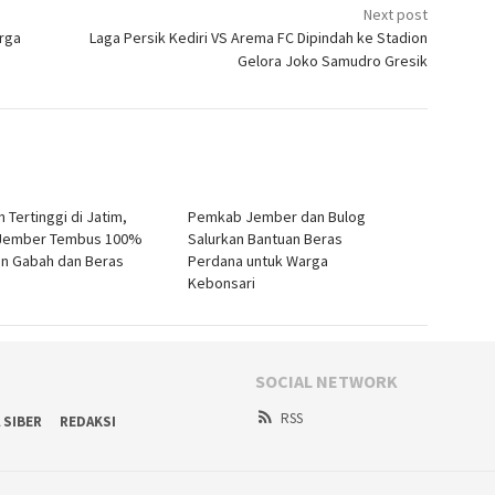
Next post
rga
Laga Persik Kediri VS Arema FC Dipindah ke Stadion
Gelora Joko Samudro Gresik
 Tertinggi di Jatim,
Pemkab Jember dan Bulog
 Jember Tembus 100%
Salurkan Bantuan Beras
n Gabah dan Beras
Perdana untuk Warga
Kebonsari
SOCIAL NETWORK
RSS
 SIBER
REDAKSI