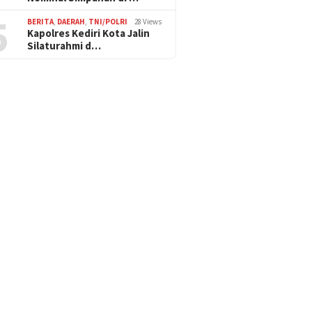
5
BERITA
,
DAERAH
,
TNI/POLRI
28 Views
Kapolres Kediri Kota Jalin
Silaturahmi d…