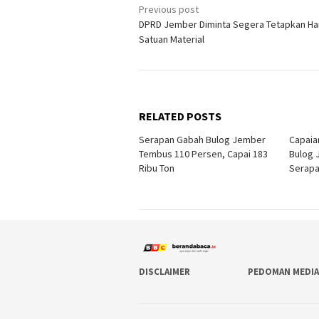
Post
Previous post
DPRD Jember Diminta Segera Tetapkan Ha
navigation
Satuan Material
RELATED POSTS
Serapan Gabah Bulog Jember
Capaian
Tembus 110 Persen, Capai 183
Bulog
Ribu Ton
Serapa
DISCLAIMER
PEDOMAN MEDIA