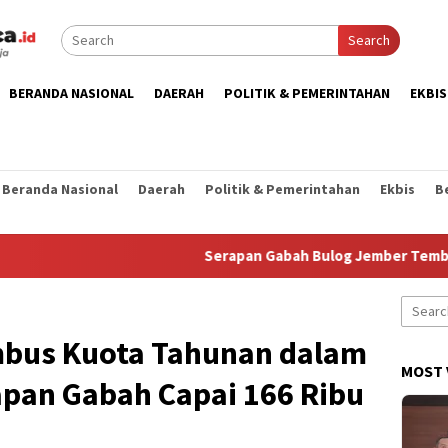
Search
BERANDA NASIONAL
DAERAH
POLITIK & PEMERINTAHAN
EKBIS
Beranda Nasional
Daerah
Politik & Pemerintahan
Ekbis
B
Serapan Gabah Bulog Jember Tembus 110 Pers
Search
for:
mbus Kuota Tahunan dalam
MOST 
apan Gabah Capai 166 Ribu