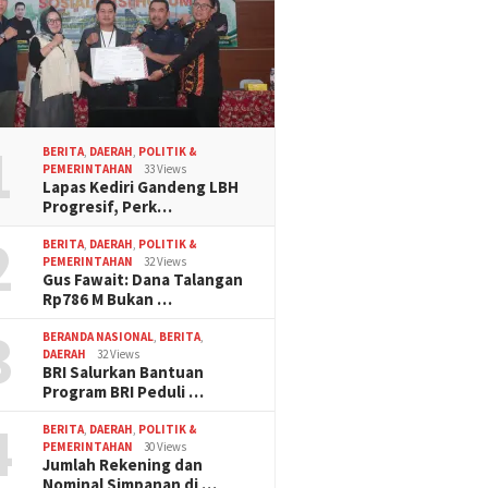
1
BERITA
,
DAERAH
,
POLITIK &
PEMERINTAHAN
33 Views
Lapas Kediri Gandeng LBH
Progresif, Perk…
2
BERITA
,
DAERAH
,
POLITIK &
PEMERINTAHAN
32 Views
Gus Fawait: Dana Talangan
Rp786 M Bukan …
3
BERANDA NASIONAL
,
BERITA
,
DAERAH
32 Views
BRI Salurkan Bantuan
Program BRI Peduli …
4
BERITA
,
DAERAH
,
POLITIK &
PEMERINTAHAN
30 Views
Jumlah Rekening dan
Nominal Simpanan di …