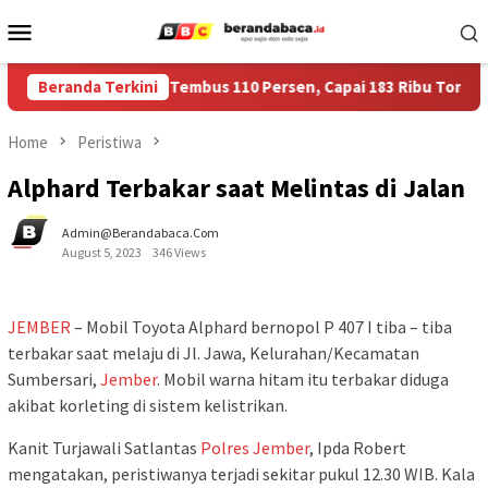
Skip
Mobile
to
Menu
content
bah Bulog Jember Tembus 110 Persen, Capai 183 Ribu Ton
Beranda Terkini
Home
Peristiwa
Alphard Terbakar saat Melintas di Jalan
Admin@berandabaca.com
August 5, 2023
346 Views
JEMBER
– Mobil Toyota Alphard bernopol P 407 I tiba – tiba
terbakar saat melaju di Jl. Jawa, Kelurahan/Kecamatan
Sumbersari,
Jember
. Mobil warna hitam itu terbakar diduga
akibat korleting di sistem kelistrikan.
Kanit Turjawali Satlantas
Polres
Jember
, Ipda Robert
mengatakan, peristiwanya terjadi sekitar pukul 12.30 WIB. Kala