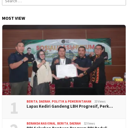
for:
MOST VIEW
1
BERITA
,
DAERAH
,
POLITIK & PEMERINTAHAN
33 Views
Lapas Kediri Gandeng LBH Progresif, Perk…
BERANDA NASIONAL
,
BERITA
,
DAERAH
32 Views