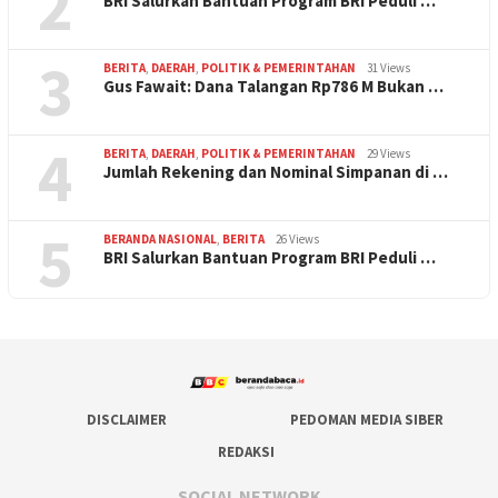
2
BRI Salurkan Bantuan Program BRI Peduli …
3
BERITA
,
DAERAH
,
POLITIK & PEMERINTAHAN
31 Views
Gus Fawait: Dana Talangan Rp786 M Bukan …
4
BERITA
,
DAERAH
,
POLITIK & PEMERINTAHAN
29 Views
Jumlah Rekening dan Nominal Simpanan di …
5
BERANDA NASIONAL
,
BERITA
26 Views
BRI Salurkan Bantuan Program BRI Peduli …
DISCLAIMER
PEDOMAN MEDIA SIBER
REDAKSI
SOCIAL NETWORK