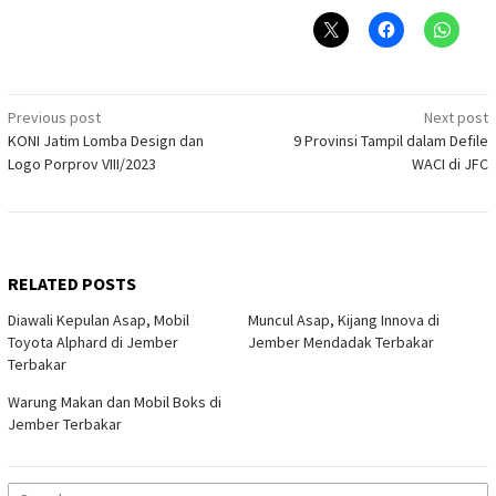
Post
Previous post
Next post
KONI Jatim Lomba Design dan
9 Provinsi Tampil dalam Defile
navigation
Logo Porprov VIII/2023
WACI di JFC
RELATED POSTS
Diawali Kepulan Asap, Mobil
Muncul Asap, Kijang Innova di
Toyota Alphard di Jember
Jember Mendadak Terbakar
Terbakar
Warung Makan dan Mobil Boks di
Jember Terbakar
Search