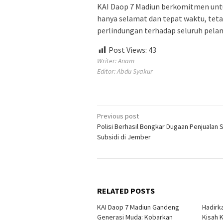
KAI Daop 7 Madiun berkomitmen unt
hanya selamat dan tepat waktu, teta
perlindungan terhadap seluruh pela
Post Views:
43
Writer: Anam
Editor: Abdu Syakur
Post
Previous post
Polisi Berhasil Bongkar Dugaan Penjualan S
navigation
Subsidi di Jember
RELATED POSTS
KAI Daop 7 Madiun Gandeng
Hadirk
Generasi Muda: Kobarkan
Kisah 