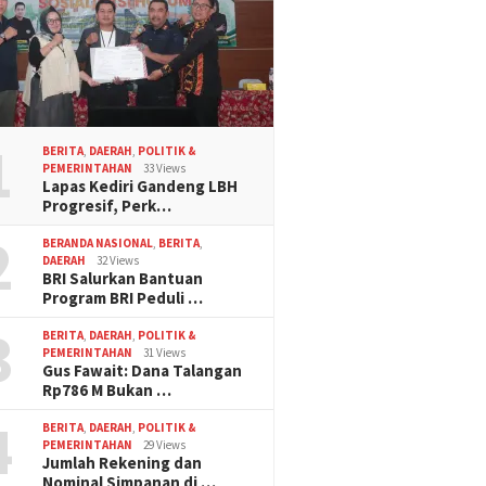
1
BERITA
,
DAERAH
,
POLITIK &
PEMERINTAHAN
33 Views
Lapas Kediri Gandeng LBH
Progresif, Perk…
2
BERANDA NASIONAL
,
BERITA
,
DAERAH
32 Views
BRI Salurkan Bantuan
Program BRI Peduli …
3
BERITA
,
DAERAH
,
POLITIK &
PEMERINTAHAN
31 Views
Gus Fawait: Dana Talangan
Rp786 M Bukan …
4
BERITA
,
DAERAH
,
POLITIK &
PEMERINTAHAN
29 Views
Jumlah Rekening dan
Nominal Simpanan di …