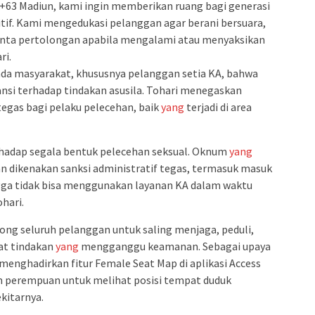
 +63 Madiun, kami ingin memberikan ruang bagi generasi
if. Kami mengedukasi pelanggan agar berani bersuara,
inta pertolongan apabila mengalami atau menyaksikan
ri.
da masyarakat, khususnya pelanggan setia KA, bahwa
ansi terhadap tindakan asusila. Tohari menegaskan
egas bagi pelaku pelecehan, baik
yang
terjadi di area
rhadap segala bentuk pelecehan seksual. Oknum
yang
n dikenakan sanksi administratif tegas, termasuk masuk
ngga tidak bisa menggunakan layanan KA dalam waktu
hari.
ong seluruh pelanggan untuk saling menjaga, peduli,
hat tindakan
yang
mengganggu keamanan. Sebagai upaya
menghadirkan fitur Female Seat Map di aplikasi Access
perempuan untuk melihat posisi tempat duduk
kitarnya.