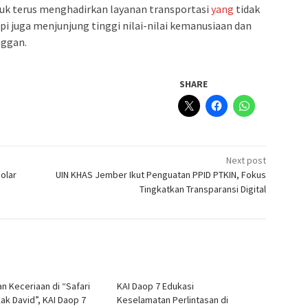
uk terus menghadirkan layanan transportasi
yang
tidak
pi juga menjunjung tinggi nilai-nilai kemanusiaan dan
nggan.
SHARE
Next post
olar
UIN KHAS Jember Ikut Penguatan PPID PTKIN, Fokus
Tingkatkan Transparansi Digital
an Keceriaan di “Safari
KAI Daop 7 Edukasi
Kak David”, KAI Daop 7
Keselamatan Perlintasan di