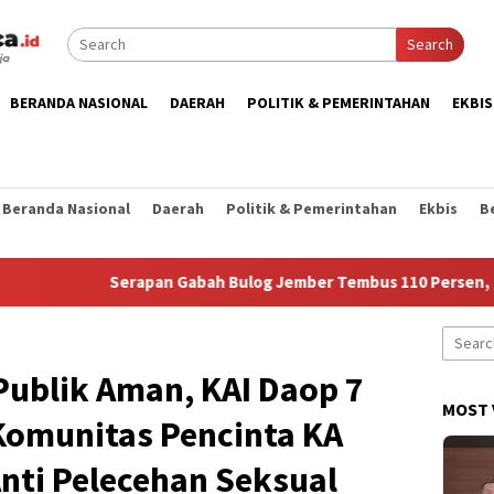
Search
BERANDA NASIONAL
DAERAH
POLITIK & PEMERINTAHAN
EKBIS
Beranda Nasional
Daerah
Politik & Pemerintahan
Ekbis
B
Serapan Gabah Bulog Jember Tembus 110 Persen, Capai 183 R
Search
for:
ublik Aman, KAI Daop 7
MOST 
omunitas Pencinta KA
nti Pelecehan Seksual