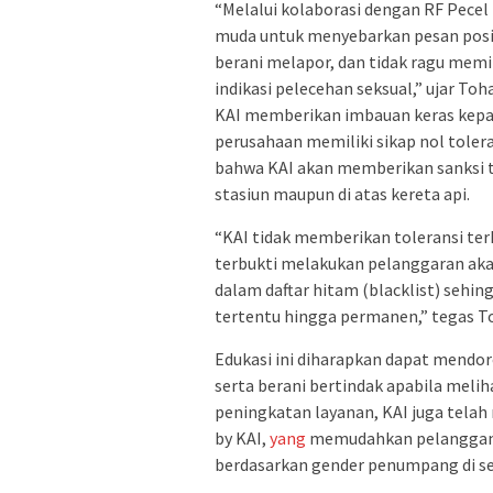
“Melalui kolaborasi dengan RF Pecel
muda untuk menyebarkan pesan posit
berani melapor, dan tidak ragu mem
indikasi pelecehan seksual,” ujar Toha
KAI memberikan imbauan keras kepa
perusahaan memiliki sikap nol toler
bahwa KAI akan memberikan sanksi t
stasiun maupun di atas kereta api.
“KAI tidak memberikan toleransi te
terbukti melakukan pelanggaran aka
dalam daftar hitam (blacklist) sehi
tertentu hingga permanen,” tegas To
Edukasi ini diharapkan dapat mendor
serta berani bertindak apabila meli
peningkatan layanan, KAI juga telah 
by KAI,
yang
memudahkan pelanggan 
berdasarkan gender penumpang di se