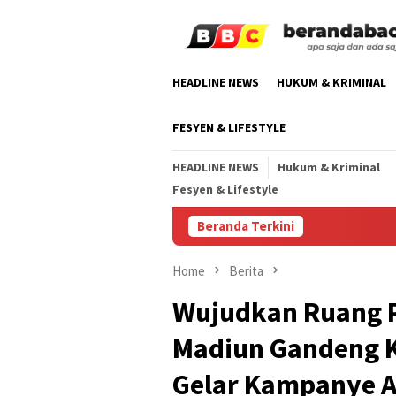
Skip
to
content
HEADLINE NEWS
HUKUM & KRIMINAL
FESYEN & LIFESTYLE
HEADLINE NEWS
Hukum & Kriminal
Fesyen & Lifestyle
Beranda Terkini
Home
Berita
Wujudkan Ruang P
Madiun Gandeng K
Gelar Kampanye A