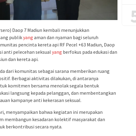
rsero) Daop 7 Madiun kembali menunjukkan
ang publik
yang
aman dan nyaman bagi seluruh
munitas pencinta kereta api RF Pecel +63 Madiun, Daop
i anti pelecehan seksual
yang
berfokus pada edukasi dan
iun dan kereta api.
uda dari komunitas sebagai sarana memberikan ruang
itif. Berbagai aktivitas dilakukan, di antaranya
ntuk komitmen bersama menolak segala bentuk
edukasi langsung kepada pelanggan, dan membentangkan
bauan kampanye anti kekerasan seksual.
ri, menyampaikan bahwa kegiatan ini merupakan
lam membangun kesadaran kolektif masyarakat dan
 berkontribusi secara nyata.