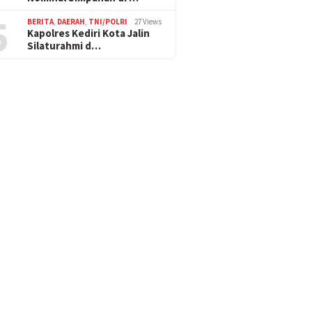
5
BERITA
,
DAERAH
,
TNI/POLRI
27 Views
Kapolres Kediri Kota Jalin
Silaturahmi d…