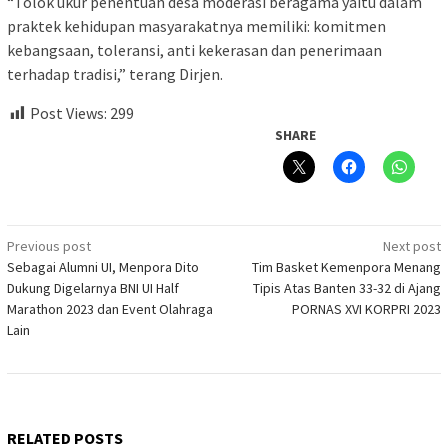
“Tolok ukur penentuan desa moderasi beragama yaitu dalam
praktek kehidupan masyarakatnya memiliki: komitmen
kebangsaan, toleransi, anti kekerasan dan penerimaan
terhadap tradisi,” terang Dirjen.
Post Views:
299
SHARE
Post
Previous post
Next post
Sebagai Alumni UI, Menpora Dito
Tim Basket Kemenpora Menang
navigation
Dukung Digelarnya BNI UI Half
Tipis Atas Banten 33-32 di Ajang
Marathon 2023 dan Event Olahraga
PORNAS XVI KORPRI 2023
Lain
RELATED POSTS