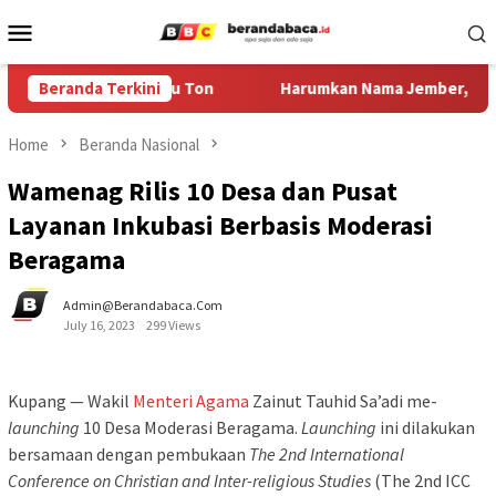
Skip
Mobile
to
Menu
content
sen, Capai 183 Ribu Ton
Beranda Terkini
Harumkan Nama Jember, Diani Sia
Home
Beranda Nasional
Wamenag Rilis 10 Desa dan Pusat
Layanan Inkubasi Berbasis Moderasi
Beragama
Admin@berandabaca.com
July 16, 2023
299 Views
Kupang — Wakil
Menteri
Agama
Zainut Tauhid Sa’adi me-
launching
10 Desa Moderasi Beragama.
Launching
ini dilakukan
bersamaan dengan pembukaan
The 2nd International
Conference on Christian and Inter-religious Studies
(The 2nd ICC