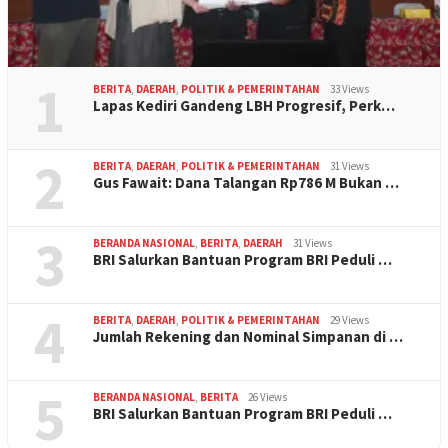
1
BERITA
,
DAERAH
,
POLITIK & PEMERINTAHAN
33 Views
Lapas Kediri Gandeng LBH Progresif, Perk…
2
BERITA
,
DAERAH
,
POLITIK & PEMERINTAHAN
31 Views
Gus Fawait: Dana Talangan Rp786 M Bukan …
3
BERANDA NASIONAL
,
BERITA
,
DAERAH
31 Views
BRI Salurkan Bantuan Program BRI Peduli …
4
BERITA
,
DAERAH
,
POLITIK & PEMERINTAHAN
29 Views
Jumlah Rekening dan Nominal Simpanan di …
5
BERANDA NASIONAL
,
BERITA
26 Views
BRI Salurkan Bantuan Program BRI Peduli …