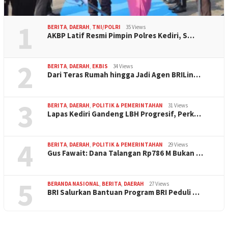
1
BERITA
,
DAERAH
,
TNI/POLRI
35 Views
AKBP Latif Resmi Pimpin Polres Kediri, S…
2
BERITA
,
DAERAH
,
EKBIS
34 Views
Dari Teras Rumah hingga Jadi Agen BRILin…
3
BERITA
,
DAERAH
,
POLITIK & PEMERINTAHAN
31 Views
Lapas Kediri Gandeng LBH Progresif, Perk…
4
BERITA
,
DAERAH
,
POLITIK & PEMERINTAHAN
29 Views
Gus Fawait: Dana Talangan Rp786 M Bukan …
5
BERANDA NASIONAL
,
BERITA
,
DAERAH
27 Views
BRI Salurkan Bantuan Program BRI Peduli …