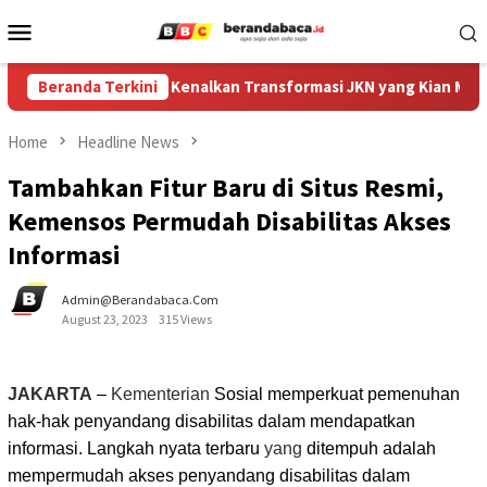
Skip
Mobile
to
Menu
content
i Gandeng Media, Kenalkan Transformasi JKN yang Kian Mudah Di
Beranda Terkini
Home
Headline News
Tambahkan Fitur Baru di Situs Resmi,
Kemensos Permudah Disabilitas Akses
Informasi
Admin@berandabaca.com
August 23, 2023
315 Views
JAKARTA
–
Kementerian
Sosial memperkuat pemenuhan
hak-hak penyandang disabilitas dalam mendapatkan
informasi. Langkah nyata terbaru
yang
ditempuh adalah
mempermudah akses penyandang disabilitas dalam