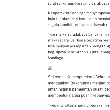
strategi komunikasi
yang
gerak cepat
Menparekraf Sandiaga menyampaikan
bukti konkret dari komitmen menda
segala kondisi, terutama di bawah 
“Karena kalau tidak ada bantahan da
maka secara luar biasa cepatnya berit
bisa menjadi persepsi dan menggang
bagi upaya penciptaan 4,4 juta lapan
Sandiaga.
Sekretaris Kemenparekraf/ Sekretar
mengatakan Bakohumas menjadi fo
antar instansi pemerintah pusat, p
membentuk narasi positif kepariwis
“Kepariwisataan harus dibawakan den