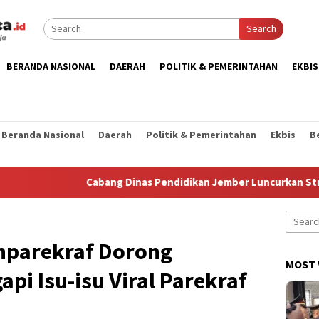
Search
BERANDA NASIONAL
DAERAH
POLITIK & PEMERINTAHAN
EKBIS
Beranda Nasional
Daerah
Politik & Pemerintahan
Ekbis
B
Cabang Dinas Pendidikan Jember Luncurkan Strategi TK
Search
for:
nparekraf Dorong
MOST 
i Isu-isu Viral Parekraf