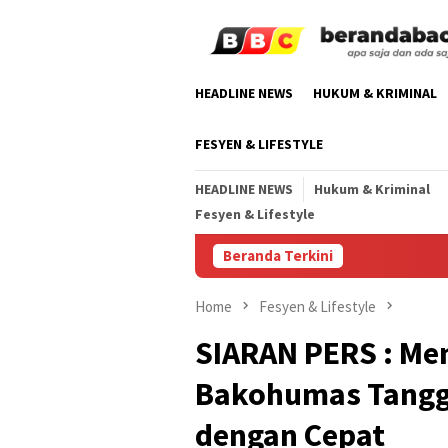
Skip
to
content
HEADLINE NEWS
HUKUM & KRIMINAL
FESYEN & LIFESTYLE
HEADLINE NEWS
Hukum & Kriminal
Fesyen & Lifestyle
Beranda Terkini
Home
Fesyen & Lifestyle
SIARAN PERS : Me
Bakohumas Tanggap
dengan Cepat