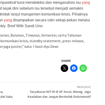
parekraf turut mendeteksi dan menganalisis isu
yang
raf sejak dini sebelum isu tersebut menjadi semakin
indak lanjut manajemen komunikasi krisis. Pihaknya
kan
yang
disampaikan secara rutin setiap pekan melalui
kly Brief With Sandi Uno.
arian, Bulanan, Triwulan, Semester, serta Tahunan.
munikasi krisis, standby statement, press release,
n juga poster,” kata I Gusti Ayu Dewi.
SHARE
Next post
ka,
Tasyakuran HUT RI di GP Ansor, Menag: Jaga
Adat Suku
Keadaban dan Jangan Bertindak Diskriminatif