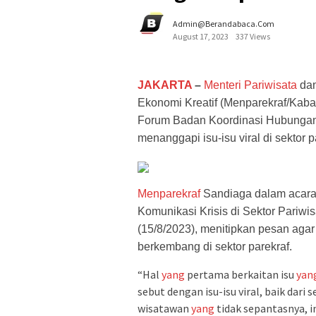
Admin@berandabaca.com
August 17, 2023
337 Views
JAKARTA
–
Menteri
Pariwisata
da
Ekonomi Kreatif (Menparekraf/Kab
Forum Badan Koordinasi Hubungan
menanggapi isu-isu viral di sektor 
Menparekraf
Sandiaga dalam acar
Komunikasi Krisis di Sektor Pariwis
(15/8/2023), menitipkan pesan aga
berkembang di sektor parekraf.
“Hal
yang
pertama berkaitan isu
yan
sebut dengan isu-isu viral, baik dar
wisatawan
yang
tidak sepantasnya, i