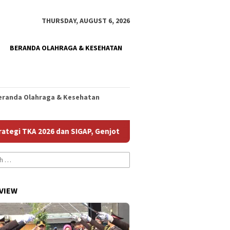
THURSDAY, AUGUST 6, 2026
BERANDA OLAHRAGA & KESEHATAN
eranda Olahraga & Kesehatan
A 2026 dan SIGAP, Genjot Mutu Sekolah
Sergio Castel da
VIEW