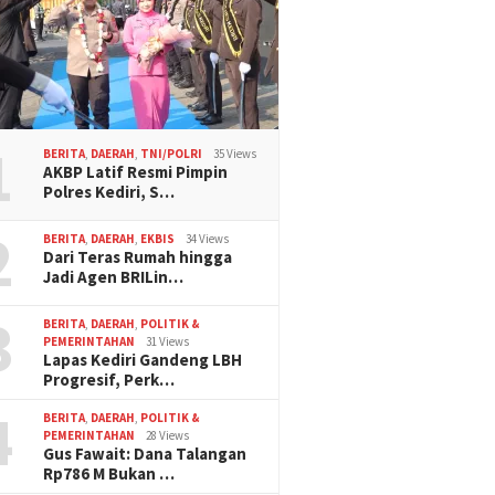
1
BERITA
,
DAERAH
,
TNI/POLRI
35 Views
AKBP Latif Resmi Pimpin
Polres Kediri, S…
2
BERITA
,
DAERAH
,
EKBIS
34 Views
Dari Teras Rumah hingga
Jadi Agen BRILin…
3
BERITA
,
DAERAH
,
POLITIK &
PEMERINTAHAN
31 Views
Lapas Kediri Gandeng LBH
Progresif, Perk…
4
BERITA
,
DAERAH
,
POLITIK &
PEMERINTAHAN
28 Views
Gus Fawait: Dana Talangan
Rp786 M Bukan …