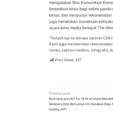
mengatakan Biro Komunikasi Kemen
berpotensi krisis bagi sektor parek
besar, dan menyusun rekomendasi t
juga melakukan sosialisasi kebija
acara temu media bertajuk The Wee
“Outputnya itu berupa laporan CDA H
Kami juga memberikan rekomendasi ko
narasi, caption medsos, infografis, da
Post Views:
337
Post
Previous post
Ikuti Upacara HUT Ke-78 RI di Istana Merde
navigation
Menpora Dito Bersama Istri Kenakan Baju 
Sumba, NTT