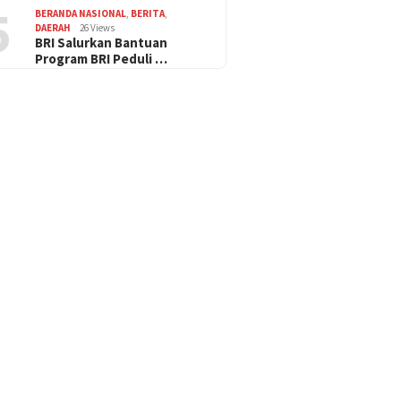
5
BERANDA NASIONAL
,
BERITA
,
DAERAH
26 Views
BRI Salurkan Bantuan
Program BRI Peduli …