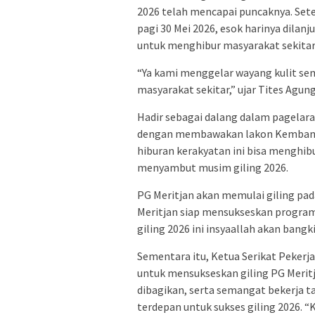
2026 telah mencapai puncaknya. Set
pagi 30 Mei 2026, esok harinya dila
untuk menghibur masyarakat sekitar
“Ya kami menggelar wayang kulit s
masyarakat sekitar,” ujar Tites Agun
Hadir sebagai dalang dalam pagelar
dengan membawakan lakon Kembang
hiburan kerakyatan ini bisa mengh
menyambut musim giling 2026.
PG Meritjan akan memulai giling pa
Meritjan siap mensukseskan program
giling 2026 ini insyaallah akan bangki
Sementara itu, Ketua Serikat Peker
untuk mensukseskan giling PG Meri
dibagikan, serta semangat bekerja t
terdepan untuk sukses giling 2026.