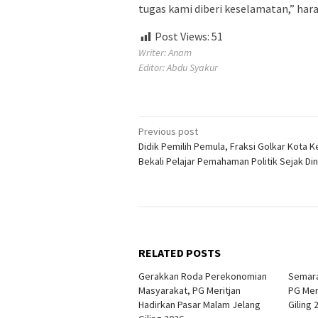
tugas kami diberi keselamatan,” har
Post Views:
51
Writer: Anam
Editor: Abdu Syakur
Post
Previous post
Didik Pemilih Pemula, Fraksi Golkar Kota Ke
navigation
Bekali Pelajar Pemahaman Politik Sejak Din
RELATED POSTS
Gerakkan Roda Perekonomian
Semara
Masyarakat, PG Meritjan
PG Mer
Hadirkan Pasar Malam Jelang
Giling 