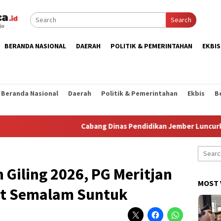
Search
BERANDA NASIONAL
DAERAH
POLITIK & PEMERINTAHAN
EKBIS
Beranda Nasional
Daerah
Politik & Pemerintahan
Ekbis
B
Cabang Dinas Pendidikan Jember Luncurkan Strat
Search
for:
Giling 2026, PG Meritjan
MOST 
it Semalam Suntuk