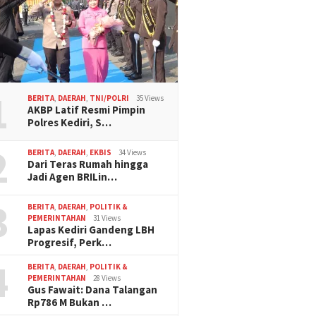
1
BERITA
,
DAERAH
,
TNI/POLRI
35 Views
AKBP Latif Resmi Pimpin
Polres Kediri, S…
2
BERITA
,
DAERAH
,
EKBIS
34 Views
Dari Teras Rumah hingga
Jadi Agen BRILin…
3
BERITA
,
DAERAH
,
POLITIK &
PEMERINTAHAN
31 Views
Lapas Kediri Gandeng LBH
Progresif, Perk…
4
BERITA
,
DAERAH
,
POLITIK &
PEMERINTAHAN
28 Views
Gus Fawait: Dana Talangan
Rp786 M Bukan …