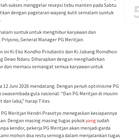
elah sukses menggelar resepsi tebu manten pada Sabtu
njutkan dengan pagelaran wayang kulit semalam suntuk
.
emalam suntuk untuk menghibur karyawan dan
g Priyono, General Manager PG Meritjan.
an ini Ki Eko Kondho Prisdianto dan Ki Jabang Romdhon
 Dewo Ndaru. Diharapkan dengan menghadirkan
ibur dan memacu semangat semua karyawan untuk
da 12 Juni 2026 mendatang. Dengan penuh optimisme PG
 swasembada gula nasional. “Dan PG Meritjan di musim
t dan laba,” harap Tites.
ja PG Meritjan Hendri Prasetyo menegaskan kesiapannya
tjan. Dengan masing masing tugas pokok
yang
sudah
anpa kendor, pekerja PG Meritjan akan menjadi garda
 “Kami mohon doa restu semoga dalam menjalankan tugas