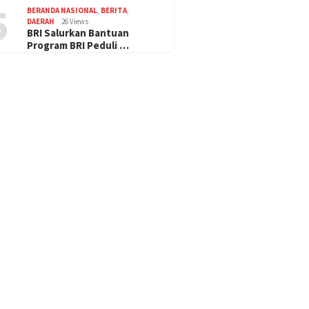
5
BERANDA NASIONAL
,
BERITA
,
DAERAH
26 Views
BRI Salurkan Bantuan
Program BRI Peduli …