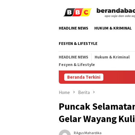
Skip
to
content
HEADLINE NEWS
HUKUM & KRIMINAL
FESYEN & LIFESTYLE
HEADLINE NEWS
Hukum & Kriminal
Fesyen & Lifestyle
Beranda Terkini
Home
Berita
Puncak Selamatan 
Gelar Wayang Kul
R Agus Mahardika