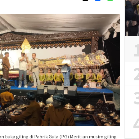
 buka giling di Pabrik Gula (PG) Meritjan musim giling