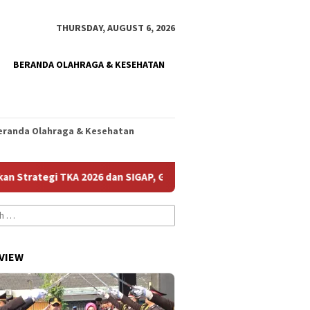
THURSDAY, AUGUST 6, 2026
BERANDA OLAHRAGA & KESEHATAN
eranda Olahraga & Kesehatan
egi TKA 2026 dan SIGAP, Genjot Mutu Sekolah
Sergio Cas
VIEW