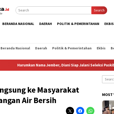
Search
BERANDA NASIONAL
DAERAH
POLITIK & PEMERINTAHAN
EKBIS
Beranda Nasional
Daerah
Politik & Pemerintahan
Ekbis
B
arumkan Nama Jember, Diani Siap Jalani Seleksi Paskib Tingkat N
Search
for:
angsung ke Masyarakat
MOST 
ngan Air Bersih