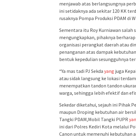
menjawab atas berlangsungnya perba
ini setidaknya ada sekitar 120 KK te
rusaknya Pompa Produksi PDAM di Wi
Sementara itu Roy Kurniawan salah 
mengungkapkan, pihaknya berharap si
organisasi perangkat daerah atau di
penanganan atas dampak kebutuhan a
bentuk kepedulian sesungguhnya ter
“Ya mas tadi PJ Sekda
yang
juga Kepa
atau sidak langsung ke lokasi terda
menempatkan tandon tandon ukuran 
warga, sehingga lebih efektif dan efi
Sekedar diketahui, sejauh ini Pihak
maupun Droping kebutuhan air bersi
Tangki PDAM,Mobil Tangki PUPR
ya
ini dari Polres Kediri Kota melalui 
Canon untuk memenuhi kebutuhan ai