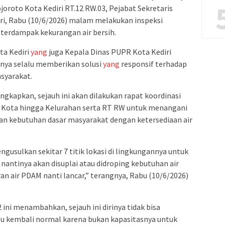
roto Kota Kediri RT.12 RW.03, Pejabat Sekretaris
ri, Rabu (10/6/2026) malam melakukan inspeksi
 terdampak kekurangan air bersih.
ta Kediri
yang
juga Kepala Dinas PUPR Kota Kediri
nya selalu memberikan solusi
yang
responsif terhadap
syarakat.
kapkan, sejauh ini akan dilakukan rapat koordinasi
h Kota hingga Kelurahan serta RT RW untuk menangani
n kebutuhan dasar masyarakat dengan ketersediaan air
gusulkan sekitar 7 titik lokasi di lingkungannya untuk
nantinya akan disuplai atau didroping kebutuhan air
ran air PDAM nanti lancar,” terangnya, Rabu (10/6/2026)
ini menambahkan, sejauh ini dirinya tidak bisa
tu kembali normal karena bukan kapasitasnya untuk