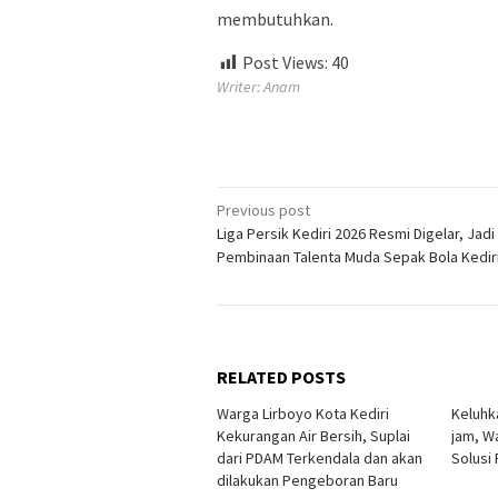
membutuhkan.
Post Views:
40
Writer: Anam
Post
Previous post
Liga Persik Kediri 2026 Resmi Digelar, Jadi
navigation
Pembinaan Talenta Muda Sepak Bola Kedir
RELATED POSTS
Warga Lirboyo Kota Kediri
Keluhk
Kekurangan Air Bersih, Suplai
jam, W
dari PDAM Terkendala dan akan
Solusi
dilakukan Pengeboran Baru