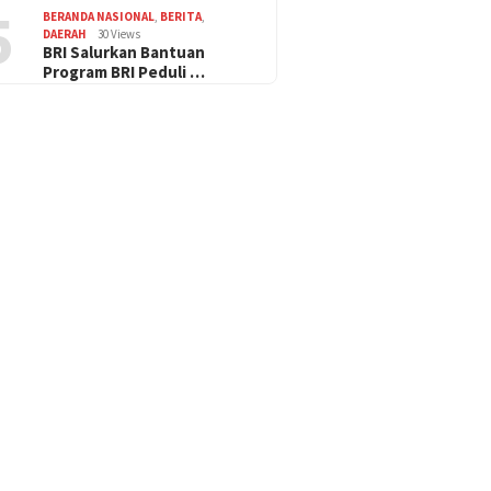
5
BERANDA NASIONAL
,
BERITA
,
DAERAH
30 Views
BRI Salurkan Bantuan
Program BRI Peduli …