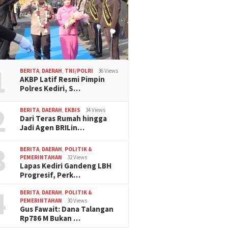
1
BERITA
,
DAERAH
,
TNI/POLRI
36 Views
AKBP Latif Resmi Pimpin
Polres Kediri, S…
2
BERITA
,
DAERAH
,
EKBIS
34 Views
Dari Teras Rumah hingga
Jadi Agen BRILin…
3
BERITA
,
DAERAH
,
POLITIK &
PEMERINTAHAN
32 Views
Lapas Kediri Gandeng LBH
Progresif, Perk…
4
BERITA
,
DAERAH
,
POLITIK &
PEMERINTAHAN
30 Views
Gus Fawait: Dana Talangan
Rp786 M Bukan …