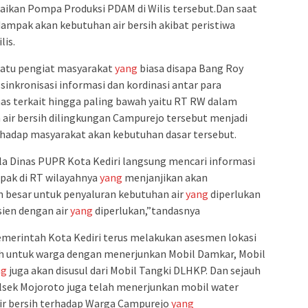
ikan Pompa Produksi PDAM di Wilis tersebut.Dan saat
rdampak akan kebutuhan air bersih akibat peristiwa
lis.
satu pengiat masyarakat
yang
biasa disapa Bang Roy
nkronisasi informasi dan kordinasi antar para
nas terkait hingga paling bawah yaitu RT RW dalam
ir bersih dilingkungan Campurejo tersebut menjadi
hadap masyarakat akan kebutuhan dasar tersebut.
la Dinas PUPR Kota Kediri langsung mencari informasi
mpak di RT wilayahnya
yang
menjanjikan akan
besar untuk penyaluran kebutuhan air
yang
diperlukan
sien dengan air
yang
diperlukan,”tandasnya
 Pemerintah Kota Kediri terus melakukan asesmen lokasi
h untuk warga dengan menerjunkan Mobil Damkar, Mobil
ng
juga akan disusul dari Mobil Tangki DLHKP. Dan sejauh
Polsek Mojoroto juga telah menerjunkan mobil water
r bersih terhadap Warga Campurejo
yang