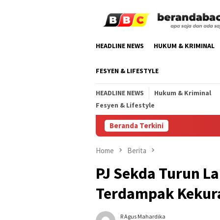
Skip
to
content
HEADLINE NEWS
HUKUM & KRIMINAL
FESYEN & LIFESTYLE
HEADLINE NEWS
Hukum & Kriminal
Fesyen & Lifestyle
Beranda Terkini
H
Home
Berita
PJ Sekda Turun L
Terdampak Kekura
R Agus Mahardika