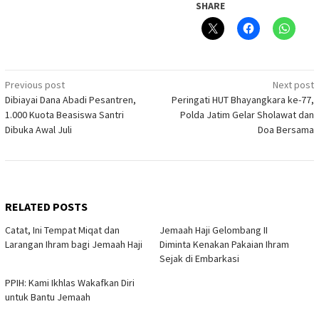
SHARE
Post
Previous post
Next post
Dibiayai Dana Abadi Pesantren,
Peringati HUT Bhayangkara ke-77,
navigation
1.000 Kuota Beasiswa Santri
Polda Jatim Gelar Sholawat dan
Dibuka Awal Juli
Doa Bersama
RELATED POSTS
Catat, Ini Tempat Miqat dan
Jemaah Haji Gelombang II
Larangan Ihram bagi Jemaah Haji
Diminta Kenakan Pakaian Ihram
Sejak di Embarkasi
PPIH: Kami Ikhlas Wakafkan Diri
untuk Bantu Jemaah