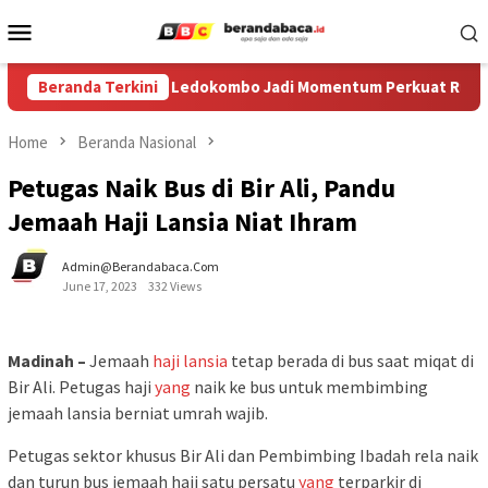
Skip
Mobile
to
Menu
content
val Egrang ke-XIV di Ledokombo Jadi Momentum Perkuat Ruang A
Beranda Terkini
Home
Beranda Nasional
Petugas Naik Bus di Bir Ali, Pandu
Jemaah Haji Lansia Niat Ihram
Admin@berandabaca.com
June 17, 2023
332 Views
Madinah –
Jemaah
haji
lansia
tetap berada di bus saat miqat di
Bir Ali. Petugas haji
yang
naik ke bus untuk membimbing
jemaah lansia berniat umrah wajib.
Petugas sektor khusus Bir Ali dan Pembimbing Ibadah rela naik
dan turun bus jemaah haji satu persatu
yang
terparkir di