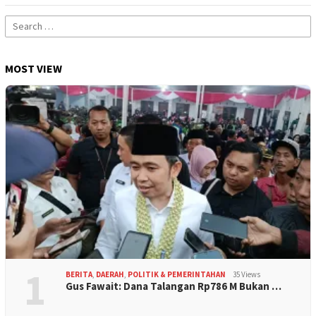
Search
for:
MOST VIEW
1
BERITA
,
DAERAH
,
POLITIK & PEMERINTAHAN
35 Views
Gus Fawait: Dana Talangan Rp786 M Bukan …