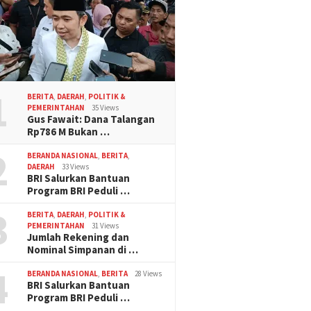
1
BERITA
,
DAERAH
,
POLITIK &
PEMERINTAHAN
35 Views
Gus Fawait: Dana Talangan
Rp786 M Bukan …
2
BERANDA NASIONAL
,
BERITA
,
DAERAH
33 Views
BRI Salurkan Bantuan
Program BRI Peduli …
3
BERITA
,
DAERAH
,
POLITIK &
PEMERINTAHAN
31 Views
Jumlah Rekening dan
Nominal Simpanan di …
4
BERANDA NASIONAL
,
BERITA
28 Views
BRI Salurkan Bantuan
Program BRI Peduli …