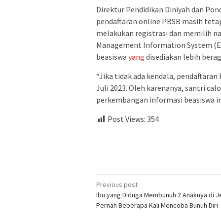
Direktur Pendidikan Diniyah dan 
pendaftaran online PBSB masih teta
melakukan registrasi dan memilih n
Management Information System (EM
beasiswa
yang
disediakan lebih ber
“Jika tidak ada kendala, pendaftaran
Juli 2023. Oleh karenanya, santri ca
perkembangan informasi beasiswa in
Post Views:
354
Post
Previous post
Ibu yang Diduga Membunuh 2 Anaknya di 
navigation
Pernah Beberapa Kali Mencoba Bunuh Diri