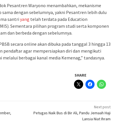
Pondok Pesantren Waryono menambahkan, mekanisme
p sama dengan sebelumnya, yakni Pesantren lebih dulu
ama santri
yang
telah terdata pada Education
IS). Sementara pilihan program studi serta komponen
agam dan berbeda dengan sebelumnya.
 PBSB secara online akan dibuka pada tanggal 3 hingga 13
lon pendaftar agar mempersiapkan diri dan mengikuti
i melalui berbagai kanal media Kemenag,” tandasnya.
SHARE
Next post
Jember,
Petugas Naik Bus di Bir Ali, Pandu Jemaah Haji
Lansia Niat Ihram