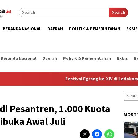
Search
BERANDA NASIONAL
DAERAH
POLITIK & PEMERINTAHAN
EKBIS
Beranda Nasional
Daerah
Politik & Pemerintahan
Ekbis
B
Festival Egrang ke-XIV di Ledokombo Jad
Search
for:
di Pesantren, 1.000 Kuota
MOST 
ibuka Awal Juli