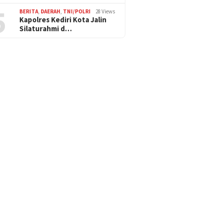
5
BERITA
,
DAERAH
,
TNI/POLRI
28 Views
Kapolres Kediri Kota Jalin
Silaturahmi d…