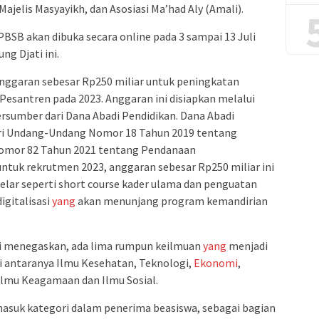
jelis Masyayikh, dan Asosiasi Ma’had Aly (Amali).
 PBSB akan dibuka secara online pada 3 sampai 13 Juli
ng Djati ini.
nggaran sebesar Rp250 miliar untuk peningkatan
Pesantren pada 2023. Anggaran ini disiapkan melalui
rsumber dari Dana Abadi Pendidikan. Dana Abadi
ri Undang-Undang Nomor 18 Tahun 2019 tentang
Nomor 82 Tahun 2021 tentang Pendanaan
ntuk rekrutmen 2023, anggaran sebesar Rp250 miliar ini
elar seperti short course kader ulama dan penguatan
igitalisasi
yang
akan menunjang program kemandirian
ni menegaskan, ada lima rumpun keilmuan
yang
menjadi
i antaranya Ilmu Kesehatan, Teknologi,
Ekonomi
,
Ilmu Keagamaan dan Ilmu Sosial.
masuk kategori dalam penerima beasiswa, sebagai bagian