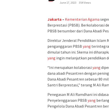
June 17, 2023
354 Views
Jakarta
–
Kementerian Agama
seger
Berprestasi (PBSB). Berkolaborasi 
PBSB bersumber dari Dana Abadi Pes
Direktur Jenderal Pendidikan Isla
penganggaran PBSB
yang
terintegr
dimulai tahun ini. Skema ini dihara
yang
ingin melanjutkan pendidikan d
“Ini merupakan kolaborasi
yang
dipe
dana abadi Pesantren dengan peningk
Dana Abadi Pesantren sebesar 80 mil
Santri Berprestasi,” terang M Ali Ram
Penegasan M Ali Ramdhani ini didasa
Penyelenggaraan PBSB
yang
berlang
Pengelola Dana Abadi Pesantren ber