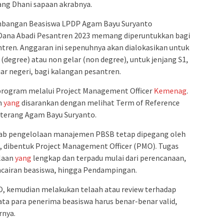
ng Dhani sapaan akrabnya.
embangan Beasiswa LPDP Agam Bayu Suryanto
na Abadi Pesantren 2023 memang diperuntukkan bagi
ren. Anggaran ini sepenuhnya akan dialokasikan untuk
degree) atau non gelar (non degree), untuk jenjang S1,
uar negeri, bagi kalangan pesantren.
program melalui Project Management Officer
Kemenag
.
m
yang
disarankan dengan melihat Term of Reference
 terang Agam Bayu Suryanto.
ab pengelolaan manajemen PBSB tetap dipegang oleh
tu, dibentuk Project Management Officer (PMO). Tugas
laan
yang
lengkap dan terpadu mulai dari perencanaan,
encairan beasiswa, hingga Pendampingan.
, kemudian melakukan telaah atau review terhadap
ata para penerima beasiswa harus benar-benar valid,
rnya.