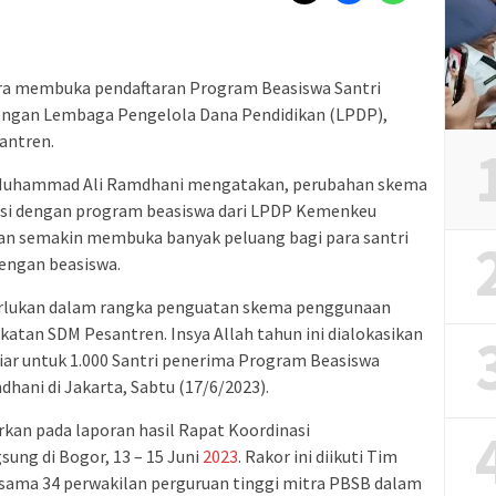
a membuka pendaftaran Program Beasiswa Santri
dengan Lembaga Pengelola Dana Pendidikan (LPDP),
antren.
m Muhammad Ali Ramdhani mengatakan, perubahan skema
asi dengan program beasiswa dari LPDP Kemenkeu
pkan semakin membuka banyak peluang bagi para santri
engan beasiswa.
rlukan dalam rangka penguatan skema penggunaan
atan SDM Pesantren. Insya Allah tahun ini dialokasikan
iar untuk 1.000 Santri penerima Program Beasiswa
dhani di Jakarta, Sabtu (17/6/2023).
rkan pada laporan hasil Rapat Koordinasi
sung di Bogor, 13 – 15 Juni
2023
. Rakor ini diikuti Tim
sama 34 perwakilan perguruan tinggi mitra PBSB dalam