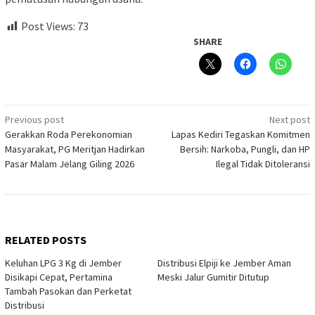
Post Views:
73
SHARE
Post
Previous post
Next post
Gerakkan Roda Perekonomian
Lapas Kediri Tegaskan Komitmen
navigation
Masyarakat, PG Meritjan Hadirkan
Bersih: Narkoba, Pungli, dan HP
Pasar Malam Jelang Giling 2026
Ilegal Tidak Ditoleransi
RELATED POSTS
Keluhan LPG 3 Kg di Jember
Distribusi Elpiji ke Jember Aman
Disikapi Cepat, Pertamina
Meski Jalur Gumitir Ditutup
Tambah Pasokan dan Perketat
Distribusi