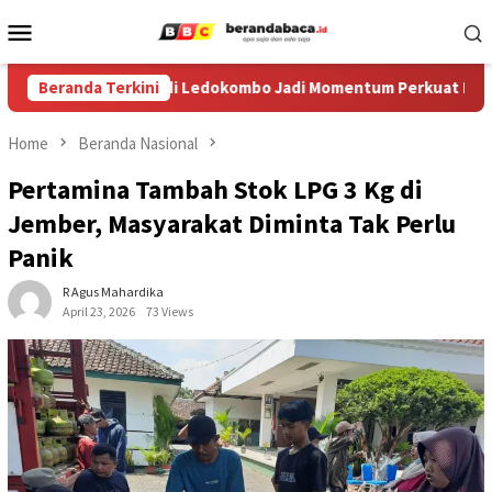
Skip
Mobile
to
Menu
content
val Egrang ke-XIV di Ledokombo Jadi Momentum Perkuat Ruang A
Beranda Terkini
Home
Beranda Nasional
Pertamina Tambah Stok LPG 3 Kg di
Jember, Masyarakat Diminta Tak Perlu
Panik
R Agus Mahardika
April 23, 2026
73 Views