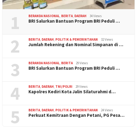
1
BERANDA NASIONAL
,
BERITA
,
DAERAH
34 Views
BRI Salurkan Bantuan Program BRI Peduli …
2
BERITA
,
DAERAH
,
POLITIK & PEMERINTAHAN
32 Views
Jumlah Rekening dan Nominal Simpanan di …
3
BERANDA NASIONAL
,
BERITA
29 Views
BRI Salurkan Bantuan Program BRI Peduli …
4
BERITA
,
DAERAH
,
TNI/POLRI
29 Views
Kapolres Kediri Kota Jalin Silaturahmi d…
5
BERITA
,
DAERAH
,
POLITIK & PEMERINTAHAN
24 Views
Perkuat Kemitraan Dengan Petani, PG Pesa…