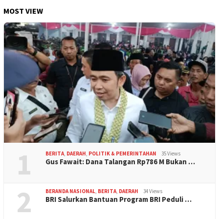
MOST VIEW
1
BERITA
,
DAERAH
,
POLITIK & PEMERINTAHAN
35 Views
Gus Fawait: Dana Talangan Rp786 M Bukan …
2
BERANDA NASIONAL
,
BERITA
,
DAERAH
34 Views
BRI Salurkan Bantuan Program BRI Peduli …