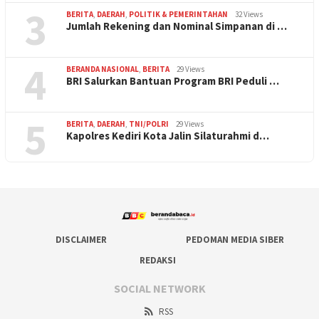
3
BERITA
,
DAERAH
,
POLITIK & PEMERINTAHAN
32 Views
Jumlah Rekening dan Nominal Simpanan di …
4
BERANDA NASIONAL
,
BERITA
29 Views
BRI Salurkan Bantuan Program BRI Peduli …
5
BERITA
,
DAERAH
,
TNI/POLRI
29 Views
Kapolres Kediri Kota Jalin Silaturahmi d…
DISCLAIMER
PEDOMAN MEDIA SIBER
REDAKSI
SOCIAL NETWORK
RSS