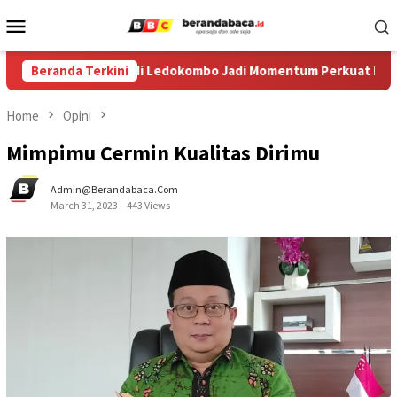
Skip
Mobile
to
Menu
content
al Egrang ke-XIV di Ledokombo Jadi Momentum Perkuat Ruang Am
Beranda Terkini
Home
Opini
Mimpimu Cermin Kualitas Dirimu
Admin@berandabaca.com
March 31, 2023
443 Views