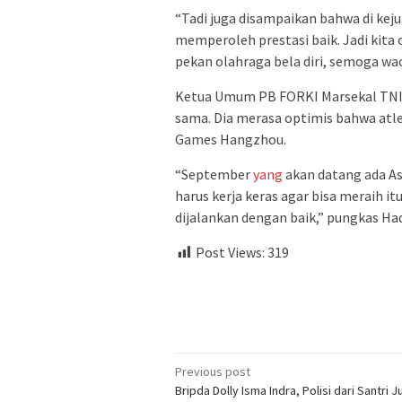
“Tadi juga disampaikan bahwa di kej
memperoleh prestasi baik. Jadi kita 
pekan olahraga bela diri, semoga wac
Ketua Umum PB FORKI Marsekal TNI 
sama. Dia merasa optimis bahwa atlet
Games Hangzhou.
“September
yang
akan datang ada A
harus kerja keras agar bisa meraih i
dijalankan dengan baik,” pungkas Had
Post Views:
319
Post
Previous post
Bripda Dolly Isma Indra, Polisi dari Santri J
navigation