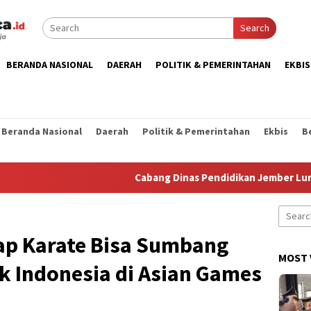
Search
BERANDA NASIONAL
DAERAH
POLITIK & PEMERINTAHAN
EKBIS
Beranda Nasional
Daerah
Politik & Pemerintahan
Ekbis
B
Cabang Dinas Pendidikan Jember Luncurkan
Search
for:
ap Karate Bisa Sumbang
MOST 
k Indonesia di Asian Games