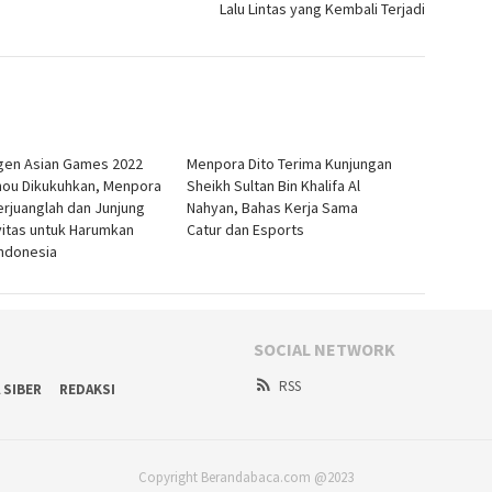
Lalu Lintas yang Kembali Terjadi
gen Asian Games 2022
Menpora Dito Terima Kunjungan
ou Dikukuhkan, Menpora
Sheikh Sultan Bin Khalifa Al
Berjuanglah dan Junjung
Nahyan, Bahas Kerja Sama
vitas untuk Harumkan
Catur dan Esports
ndonesia
SOCIAL NETWORK
RSS
 SIBER
REDAKSI
Copyright Berandabaca.com @2023