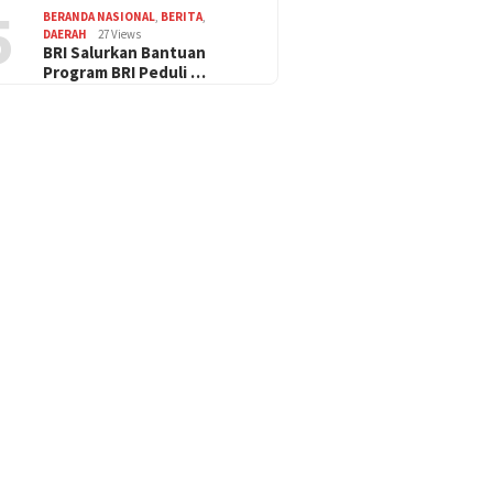
5
BERANDA NASIONAL
,
BERITA
,
DAERAH
27 Views
BRI Salurkan Bantuan
Program BRI Peduli …