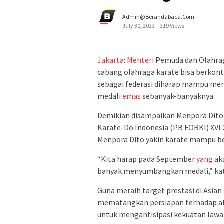
Admin@berandabaca.com
July 30, 2023
319 Views
Jakarta
:
Menteri
Pemuda dan Olahra
cabang olahraga karate bisa berkont
sebagai federasi diharap mampu me
medali
emas
sebanyak-banyaknya.
Demikian disampaikan Menpora Dito 
Karate-Do Indonesia (PB FORKI) XVI 2
Menpora Dito yakin karate mampu ber
“Kita harap pada September
yang
aka
banyak menyumbangkan medali,” kat
Guna meraih target prestasi di Asia
mematangkan persiapan terhadap atl
untuk mengantisipasi kekuatan lawan