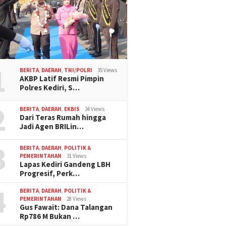
1
BERITA
,
DAERAH
,
TNI/POLRI
35 Views
AKBP Latif Resmi Pimpin
Polres Kediri, S…
2
BERITA
,
DAERAH
,
EKBIS
34 Views
Dari Teras Rumah hingga
Jadi Agen BRILin…
3
BERITA
,
DAERAH
,
POLITIK &
PEMERINTAHAN
31 Views
Lapas Kediri Gandeng LBH
Progresif, Perk…
4
BERITA
,
DAERAH
,
POLITIK &
PEMERINTAHAN
28 Views
Gus Fawait: Dana Talangan
Rp786 M Bukan …