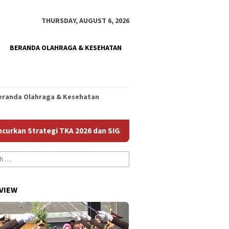
THURSDAY, AUGUST 6, 2026
BERANDA OLAHRAGA & KESEHATAN
eranda Olahraga & Kesehatan
 Strategi TKA 2026 dan SIGAP, Genjot Mutu Sekolah
Ser
VIEW