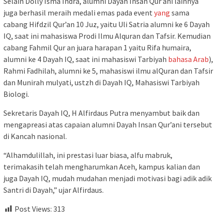
Selain Dolly Isma Indra, alumni Dayah Insan Qur’ani lainnya
juga berhasil meraih medali emas pada event
yang
sama
cabang Hifdzil Qur’an 10 Juz, yaitu Uli Satria alumni ke 6 Dayah
IQ, saat ini mahasiswa Prodi Ilmu Alquran dan Tafsir. Kemudian
cabang Fahmil Qur an juara harapan 1 yaitu Rifa humaira,
alumni ke 4 Dayah IQ, saat ini mahasiswi Tarbiyah
bahasa Arab
),
Rahmi Fadhilah, alumni ke 5, mahasiswi ilmu alQuran dan Tafsir
dan Munirah mulyati, ustzh di Dayah IQ, Mahasiswi Tarbiyah
Biologi.
Sekretaris Dayah IQ, H Alfirdaus Putra menyambut baik dan
mengapreasi atas capaian alumni Dayah Insan Qur’ani tersebut
di Kancah nasional.
“Alhamdulillah, ini prestasi luar biasa, alfu mabruk,
terimakasih telah mengharumkan Aceh, kampus kalian dan
juga Dayah IQ, mudah mudahan menjadi motivasi bagi adik adik
Santri di Dayah,” ujar Alfirdaus.
Post Views:
313