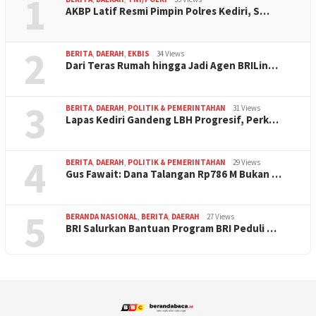
1
AKBP Latif Resmi Pimpin Polres Kediri, S…
2
BERITA
,
DAERAH
,
EKBIS
34 Views
Dari Teras Rumah hingga Jadi Agen BRILin…
3
BERITA
,
DAERAH
,
POLITIK & PEMERINTAHAN
31 Views
Lapas Kediri Gandeng LBH Progresif, Perk…
4
BERITA
,
DAERAH
,
POLITIK & PEMERINTAHAN
29 Views
Gus Fawait: Dana Talangan Rp786 M Bukan …
5
BERANDA NASIONAL
,
BERITA
,
DAERAH
27 Views
BRI Salurkan Bantuan Program BRI Peduli …