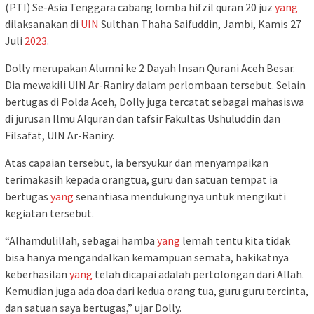
(PTI) Se-Asia Tenggara cabang lomba hifzil quran 20 juz
yang
dilaksanakan di
UIN
Sulthan Thaha Saifuddin, Jambi, Kamis 27
Juli
2023
.
Dolly merupakan Alumni ke 2 Dayah Insan Qurani Aceh Besar.
Dia mewakili UIN Ar-Raniry dalam perlombaan tersebut. Selain
bertugas di Polda Aceh, Dolly juga tercatat sebagai mahasiswa
di jurusan Ilmu Alquran dan tafsir Fakultas Ushuluddin dan
Filsafat, UIN Ar-Raniry.
Atas capaian tersebut, ia bersyukur dan menyampaikan
terimakasih kepada orangtua, guru dan satuan tempat ia
bertugas
yang
senantiasa mendukungnya untuk mengikuti
kegiatan tersebut.
“Alhamdulillah, sebagai hamba
yang
lemah tentu kita tidak
bisa hanya mengandalkan kemampuan semata, hakikatnya
keberhasilan
yang
telah dicapai adalah pertolongan dari Allah.
Kemudian juga ada doa dari kedua orang tua, guru guru tercinta,
dan satuan saya bertugas,” ujar Dolly.