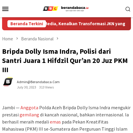
Skip
Mobile
to
Menu
content
 Kediri Gandeng Media, Kenalkan Transformasi JKN yang Kian Mu
Beranda Terkini
Home
Beranda Nasional
Bripda Dolly Isma Indra, Polisi dari
Santri Juara 1 Hifdzil Qur’an 20 Juz PKM
III
Admin@berandabaca.com
July 30, 2023
313 Views
Jambi —
Anggota
Polda Aceh Bripda Dolly Isma Indra mengukir
prestasi
gemilang
di kancah nasional, bahkan internasional. Ia
berhasil meraih medali
emas
pada Pekan Kreatifitas
Mahasiswa (PKM) III se-Sumatera dan Perguruan Tinggi Islam