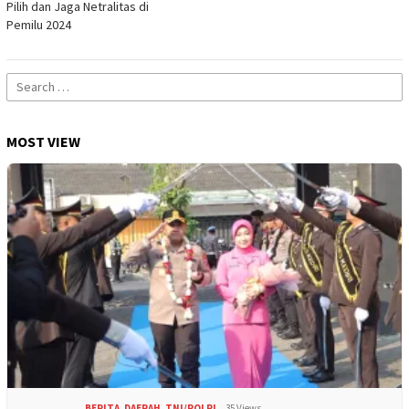
Pilih dan Jaga Netralitas di
Pemilu 2024
Search
for:
MOST VIEW
BERITA
,
DAERAH
,
TNI/POLRI
35 Views