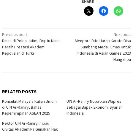
SHARE
Post
Previous post
Next post
Dinas di Polda Jatim, Briptu Nissa
Menpora Dito Harap Karate Bisa
navigation
Peraih Prestasi Akademi
Sumbang Medali Emas Untuk
Kepolisian di Turki
Indonesia di Asian Games 2023
Hangzhou
RELATED POSTS
Konsulat Malaysia Kuliah Umum
UIN Ar-Raniry Nobatkan Wapres
di UIN Ar-Raniry, Bahas
sebagai Bapak Ekonomi Syariah
Kepemimpinan ASEAN 2025
Indonesia
Rektor UIN Ar-Raniry Imbau
Civitas Akademika Gunakan Hak