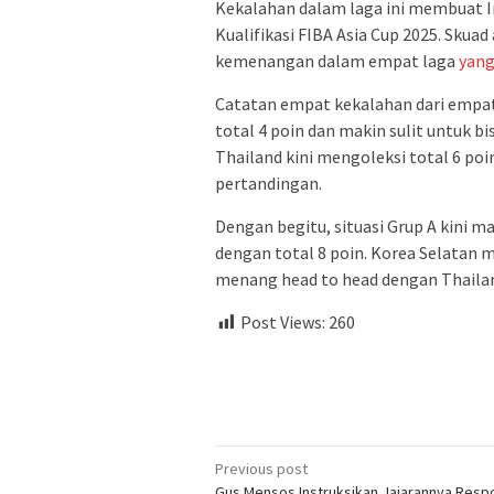
Kekalahan dalam laga ini membuat In
Kualifikasi FIBA Asia Cup 2025. Sk
kemenangan dalam empat laga
yan
Catatan empat kekalahan dari empa
total 4 poin dan makin sulit untuk b
Thailand kini mengoleksi total 6 poin
pertandingan.
Dengan begitu, situasi Grup A kini ma
dengan total 8 poin. Korea Selatan 
menang head to head dengan Thaila
Post Views:
260
Post
Previous post
Gus Mensos Instruksikan Jajarannya Resp