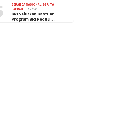
5
BERANDA NASIONAL
,
BERITA
,
DAERAH
27 Views
BRI Salurkan Bantuan
Program BRI Peduli …