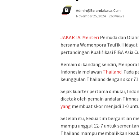
Admin@berandabaca.com
November 25, 2024
260 Views
JAKARTA
:
Menteri
Pemuda dan Olahr
bersama Wamenpora Taufik Hidayat h
pertandingan Kualifikasi FIBA Asia C
Bemain di kandang sendiri, Menpora
Indonesia melawan
Thailand
. Pada 
keunggulan Thailand dengan skor 71
Sejak kuarter pertama dimulai, Ind
dicetak oleh pemain andalan Timnas 
yang
membuat skor menjadi 1-0 untu
Setelah itu, kedua tim bergantian 
mampu unggul 12-7 untuk sementara.
Thailand mampu membalikkan keadaan