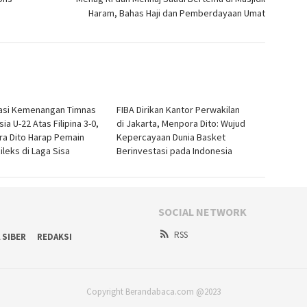
Haram, Bahas Haji dan Pemberdayaan Umat
asi Kemenangan Timnas
FIBA Dirikan Kantor Perwakilan
ia U-22 Atas Filipina 3-0,
di Jakarta, Menpora Dito: Wujud
a Dito Harap Pemain
Kepercayaan Dunia Basket
ileks di Laga Sisa
Berinvestasi pada Indonesia
SOCIAL NETWORK
RSS
 SIBER
REDAKSI
Copyright Berandabaca.com @2023