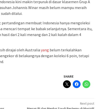
donesia kini makin terpuruk di dasar klasemen Grup A
uad asuhan Johannis Winar masih belum mampu meraih
g
sudah dilalui.
t pertandingan membuat Indonesia hanya mengoleksi
isa mencari tempat ke babak selanjutnya. Sementara itu,
 hasil dari 2 kali menang dan 2 kali kalah dalam 4
sih dirajai oleh Australia
yang
belum terkalahkan
mengekor di belakangnya dengan koleksi 6 poin, tetapi
nd.
SHARE
Next post
ons
Menag RI dan Menhaj Saudi Bertemu di Masjidil