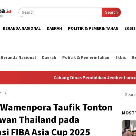
Search
BERANDA NASIONAL
DAERAH
POLITIK & PEMERINTAHAN
EKBIS
Beranda Nasional
Daerah
Politik & Pemerintahan
Ekbis
B
Cabang Dinas Pendidikan Jember Luncurkan St
n
Search
for:
 Wamenpora Taufik Tonton
MOST 
awan Thailand pada
asi FIBA Asia Cup 2025