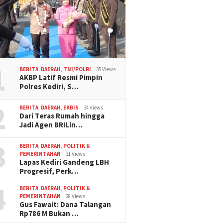
1
BERITA
,
DAERAH
,
TNI/POLRI
35 Views
AKBP Latif Resmi Pimpin
Polres Kediri, S…
2
BERITA
,
DAERAH
,
EKBIS
34 Views
Dari Teras Rumah hingga
Jadi Agen BRILin…
3
BERITA
,
DAERAH
,
POLITIK &
PEMERINTAHAN
31 Views
Lapas Kediri Gandeng LBH
Progresif, Perk…
4
BERITA
,
DAERAH
,
POLITIK &
PEMERINTAHAN
28 Views
Gus Fawait: Dana Talangan
Rp786 M Bukan …