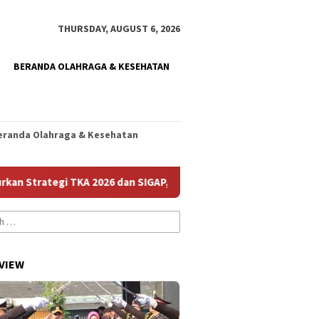
THURSDAY, AUGUST 6, 2026
BERANDA OLAHRAGA & KESEHATAN
eranda Olahraga & Kesehatan
rategi TKA 2026 dan SIGAP, Genjot Mutu Sekolah
Sergio 
VIEW