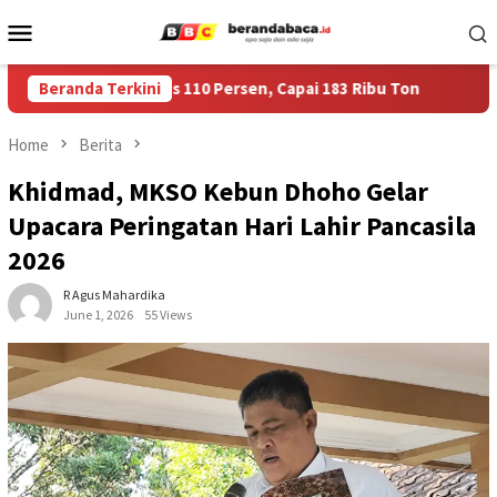
Skip
Mobile
to
Menu
content
og Jember Tembus 110 Persen, Capai 183 Ribu Ton
Beranda Terkini
Harumk
Home
Berita
Khidmad, MKSO Kebun Dhoho Gelar
Upacara Peringatan Hari Lahir Pancasila
2026
R Agus Mahardika
June 1, 2026
55 Views