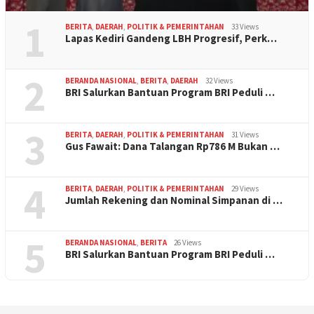
1
BERITA
,
DAERAH
,
POLITIK & PEMERINTAHAN
33 Views
Lapas Kediri Gandeng LBH Progresif, Perk…
2
BERANDA NASIONAL
,
BERITA
,
DAERAH
32 Views
BRI Salurkan Bantuan Program BRI Peduli …
3
BERITA
,
DAERAH
,
POLITIK & PEMERINTAHAN
31 Views
Gus Fawait: Dana Talangan Rp786 M Bukan …
4
BERITA
,
DAERAH
,
POLITIK & PEMERINTAHAN
29 Views
Jumlah Rekening dan Nominal Simpanan di …
5
BERANDA NASIONAL
,
BERITA
26 Views
BRI Salurkan Bantuan Program BRI Peduli …