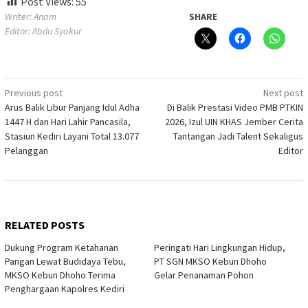
Post Views:
55
Writer: Anam
SHARE
Editor: Abdu Syakur
Post
Previous post
Next post
Arus Balik Libur Panjang Idul Adha
Di Balik Prestasi Video PMB PTKIN
navigation
1447 H dan Hari Lahir Pancasila,
2026, Izul UIN KHAS Jember Cerita
Stasiun Kediri Layani Total 13.077
Tantangan Jadi Talent Sekaligus
Pelanggan
Editor
RELATED POSTS
Dukung Program Ketahanan
Peringati Hari Lingkungan Hidup,
Pangan Lewat Budidaya Tebu,
PT SGN MKSO Kebun Dhoho
MKSO Kebun Dhoho Terima
Gelar Penanaman Pohon
Penghargaan Kapolres Kediri