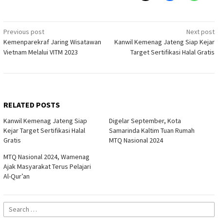
Post
Previous post
Next post
Kemenparekraf Jaring Wisatawan
Kanwil Kemenag Jateng Siap Kejar
navigation
Vietnam Melalui VITM 2023
Target Sertifikasi Halal Gratis
RELATED POSTS
Kanwil Kemenag Jateng Siap
Digelar September, Kota
Kejar Target Sertifikasi Halal
Samarinda Kaltim Tuan Rumah
Gratis
MTQ Nasional 2024
MTQ Nasional 2024, Wamenag
Ajak Masyarakat Terus Pelajari
Al-Qur’an
Search
for: