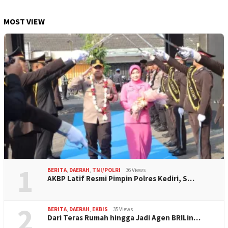
MOST VIEW
1
BERITA
,
DAERAH
,
TNI/POLRI
36 Views
AKBP Latif Resmi Pimpin Polres Kediri, S…
2
BERITA
,
DAERAH
,
EKBIS
35 Views
Dari Teras Rumah hingga Jadi Agen BRILin…