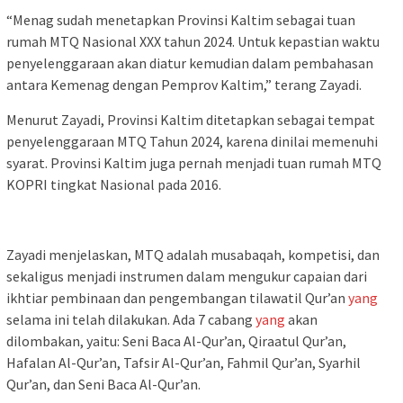
“Menag sudah menetapkan Provinsi Kaltim sebagai tuan
rumah MTQ Nasional XXX tahun 2024. Untuk kepastian waktu
penyelenggaraan akan diatur kemudian dalam pembahasan
antara Kemenag dengan Pemprov Kaltim,” terang Zayadi.
Menurut Zayadi, Provinsi Kaltim ditetapkan sebagai tempat
penyelenggaraan MTQ Tahun 2024, karena dinilai memenuhi
syarat. Provinsi Kaltim juga pernah menjadi tuan rumah MTQ
KOPRI tingkat Nasional pada 2016.
Zayadi menjelaskan, MTQ adalah musabaqah, kompetisi, dan
sekaligus menjadi instrumen dalam mengukur capaian dari
ikhtiar pembinaan dan pengembangan tilawatil Qur’an
yang
selama ini telah dilakukan. Ada 7 cabang
yang
akan
dilombakan, yaitu: Seni Baca Al-Qur’an, Qiraatul Qur’an,
Hafalan Al-Qur’an, Tafsir Al-Qur’an, Fahmil Qur’an, Syarhil
Qur’an, dan Seni Baca Al-Qur’an.