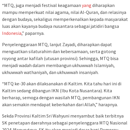
“MTQ, juga menjadi festival keagamaan
yang
diharapkan
mampu memperkuat nilai agama, nilai Al-Quran, dan relasinya
dengan budaya, sekaligus memperkenalkan kepada masyarakat
luas akan kayanya budaya nusantara sebagai jatidiri bangsa
Indonesia
,” paparnya.
Penyelenggaraan MTQ, lanjut Zayadi, diharapkan dapat
menguatkan silaturahim dan kebersamaan, serta gotong
royong antar kafilah (utusan provinsi). Sehingga, MTQ bisa
menjadi wadah dalam membangun ukhuwwah Islamiyah,
ukhuwwah wathaniyah, dan ukhuwwah insaniyah.
“MTQ ke-30 akan dilaksanakan di Kaltim. Kita tahu hari ini di
Kaltim sedang dibangun IKN (Ibu Kota Nusantara). Kita
berharap, semoga dengan wasilah MTQ, pembangunan IKN
akan semakin mendapat keberkahan dari Allah,” harapnya.
Sekda Provinsi Kaltim Sri Wahyuni menyambut baik terbitnya
SK penetapan daerahnya sebagai penyelenggara MTQ Nasional
2024. Menurutnya, SK itu akan menjadi dasar bagi Pemprov