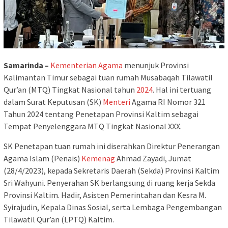
Samarinda –
Kementerian Agama
menunjuk Provinsi
Kalimantan Timur sebagai tuan rumah Musabaqah Tilawatil
Qur’an (MTQ) Tingkat Nasional tahun
2024
. Hal ini tertuang
dalam Surat Keputusan (SK)
Menteri
Agama RI Nomor 321
Tahun 2024 tentang Penetapan Provinsi Kaltim sebagai
Tempat Penyelenggara MTQ Tingkat Nasional XXX.
SK Penetapan tuan rumah ini diserahkan Direktur Penerangan
Agama Islam (Penais)
Kemenag
Ahmad Zayadi, Jumat
(28/4/2023), kepada Sekretaris Daerah (Sekda) Provinsi Kaltim
Sri Wahyuni. Penyerahan SK berlangsung di ruang kerja Sekda
Provinsi Kaltim. Hadir, Asisten Pemerintahan dan Kesra M.
Syirajudin, Kepala Dinas Sosial, serta Lembaga Pengembangan
Tilawatil Qur’an (LPTQ) Kaltim.