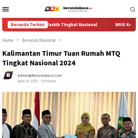
Skip
Mobile
to
Menu
content
 Jalani Seleksi Paskib Tingkat Nasional
Beranda Terkini
BPJS Kesehatan 
Home
Beranda Nasional
Kalimantan Timur Tuan Rumah MTQ
Tingkat Nasional 2024
Admin@berandabaca.com
April 29, 2023
370 Views