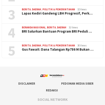
3
BERITA
,
DAERAH
,
POLITIK & PEMERINTAHAN
32 Views
Lapas Kediri Gandeng LBH Progresif, Perk…
4
BERANDA NASIONAL
,
BERITA
,
DAERAH
31 Views
BRI Salurkan Bantuan Program BRI Peduli …
5
BERITA
,
DAERAH
,
POLITIK & PEMERINTAHAN
30 Views
Gus Fawait: Dana Talangan Rp786 M Bukan …
DISCLAIMER
PEDOMAN MEDIA SIBER
REDAKSI
SOCIAL NETWORK