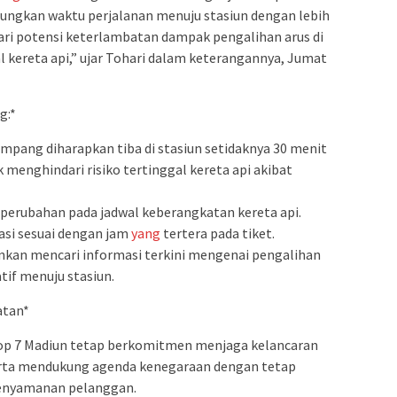
ngkan waktu perjalanan menuju stasiun dengan lebih
ari potensi keterlambatan dampak pengalihan arus di
al kereta api,” ujar Tohari dalam keterangannya, Jumat
g:*
mpang diharapkan tiba di stasiun setidaknya 30 menit
menghindari risiko tertinggal kereta api akibat
 perubahan pada jadwal keberangkatan kereta api.
asi sesuai dengan jam
yang
tertera pada tiket.
ankan mencari informasi terkini mengenai pengalihan
tif menuju stasiun.
atan*
p 7 Madiun tetap berkomitmen menjaga kelancaran
serta mendukung agenda kenegaraan dengan tetap
enyamanan pelanggan.