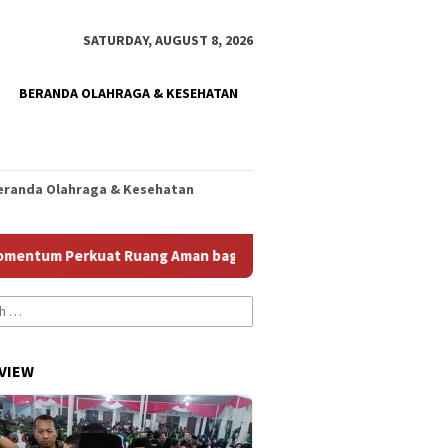
SATURDAY, AUGUST 8, 2026
BERANDA OLAHRAGA & KESEHATAN
eranda Olahraga & Kesehatan
m Perkuat Ruang Aman bagi Anak
Homecare Jember Diper
VIEW