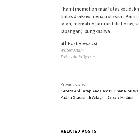
“Kami memohon maaf atas ketida
lintas di akses menuju stasiun. Kami
jalan, mematuhi aturan lalu lintas,
lapangan,” pungkasnya.
Post Views:
53
Writer: Anam
Editor: Abdu Syakur
Post
Previous post
Kereta Api Tetap Andalan: Puluhan Ribu W
navigation
Padati Stasiun di Wilayah Daop 7 Madiun
RELATED POSTS