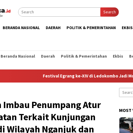
Search
BERANDA NASIONAL
DAERAH
POLITIK & PEMERINTAHAN
EKBIS
Beranda Nasional
Daerah
Politik & Pemerintahan
Ekbis
B
Festival Egrang ke-XIV di Ledokombo Jadi Momentu
Search
for:
n Imbau Penumpang Atur
MOST 
tan Terkait Kunjungan
 di Wilayah Nganjuk dan