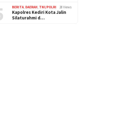
5
BERITA
,
DAERAH
,
TNI/POLRI
28 Views
Kapolres Kediri Kota Jalin
Silaturahmi d…