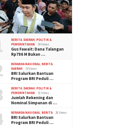
1
BERITA
,
DAERAH
,
POLITIK &
PEMERINTAHAN
34 Views
Gus Fawait: Dana Talangan
Rp786 M Bukan …
2
BERANDA NASIONAL
,
BERITA
,
DAERAH
33 Views
BRI Salurkan Bantuan
Program BRI Peduli …
3
BERITA
,
DAERAH
,
POLITIK &
PEMERINTAHAN
31 Views
Jumlah Rekening dan
Nominal Simpanan di …
4
BERANDA NASIONAL
,
BERITA
28 Views
BRI Salurkan Bantuan
Program BRI Peduli …