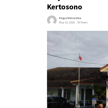
Kertosono
R Agus Mahardika
May 15, 2026
53 Views