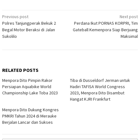
Post
Previous post
Next post
Polres Tanjungperak Bekuk 2
Perdana Ikut PORNAS KORPRI, Tim
navigation
Begal Motor Beraksi di Jalan
Gateball Kemenpora Siap Berjuang
Sukolilo
Maksimal
RELATED POSTS
Menpora Dito Pimpin Rakor
Tiba di Dusseldorf Jerman untuk
Persiapan Aquabike World
Hadiri TAFISA World Congress
Championship Lake Toba 2023
2023, Menpora Dito Disambut
Hangat KJRI Frankfurt
Menpora Dito Dukung Kongres
PMKRI Tahun 2024 di Merauke
Berjalan Lancar dan Sukses