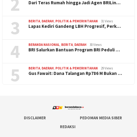
2
Dari Teras Rumah hingga Jadi Agen BRILin…
3
BERITA
,
DAERAH
,
POLITIK & PEMERINTAHAN
31 Views
Lapas Kediri Gandeng LBH Progresif, Perk…
4
BERANDA NASIONAL
,
BERITA
,
DAERAH
30 Views
BRI Salurkan Bantuan Program BRI Peduli …
5
BERITA
,
DAERAH
,
POLITIK & PEMERINTAHAN
29 Views
Gus Fawait: Dana Talangan Rp786 M Bukan …
DISCLAIMER
PEDOMAN MEDIA SIBER
REDAKSI