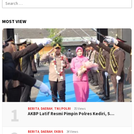
Search
for:
MOST VIEW
1
BERITA
,
DAERAH
,
TNI/POLRI
35 Views
AKBP Latif Resmi Pimpin Polres Kediri, S…
BERITA
,
DAERAH
,
EKBIS
34 Views