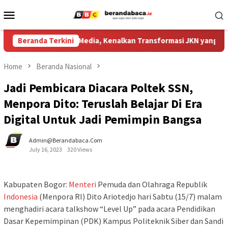
Skip
Mobile
to
Menu
content
 Kediri Gandeng Media, Kenalkan Transformasi JKN yang Kian M
Beranda Terkini
Home
Beranda Nasional
Jadi Pembicara Diacara Poltek SSN,
Menpora Dito: Teruslah Belajar Di Era
Digital Untuk Jadi Pemimpin Bangsa
Admin@berandabaca.com
July 16, 2023
320 Views
Kabupaten Bogor:
Menteri
Pemuda dan Olahraga Republik
Indonesia
(Menpora RI) Dito Ariotedjo hari Sabtu (15/7) malam
menghadiri acara talkshow “Level Up” pada acara Pendidikan
Dasar Kepemimpinan (PDK) Kampus Politeknik Siber dan Sandi