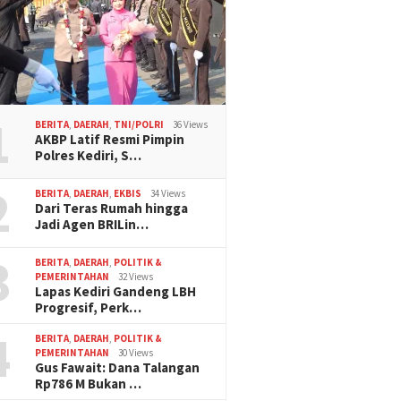
1
BERITA
,
DAERAH
,
TNI/POLRI
36 Views
AKBP Latif Resmi Pimpin
Polres Kediri, S…
2
BERITA
,
DAERAH
,
EKBIS
34 Views
Dari Teras Rumah hingga
Jadi Agen BRILin…
3
BERITA
,
DAERAH
,
POLITIK &
PEMERINTAHAN
32 Views
Lapas Kediri Gandeng LBH
Progresif, Perk…
4
BERITA
,
DAERAH
,
POLITIK &
PEMERINTAHAN
30 Views
Gus Fawait: Dana Talangan
Rp786 M Bukan …