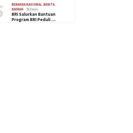
5
BERANDA NASIONAL
,
BERITA
,
DAERAH
30 Views
BRI Salurkan Bantuan
Program BRI Peduli …