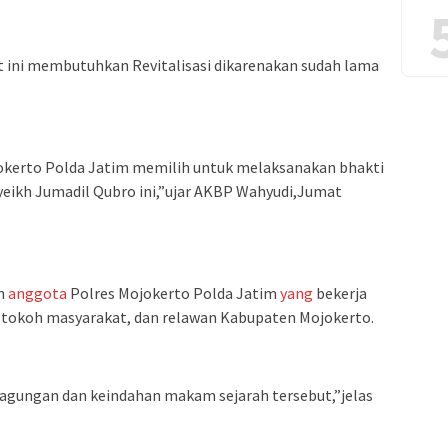
 ini membutuhkan Revitalisasi dikarenakan sudah lama
ojokerto Polda Jatim memilih untuk melaksanakan bhakti
yeikh Jumadil Qubro ini,”ujar AKBP Wahyudi,Jumat
ah
anggota
Polres Mojokerto Polda Jatim
yang
bekerja
tokoh masyarakat, dan relawan Kabupaten Mojokerto.
agungan dan keindahan makam sejarah tersebut,”jelas