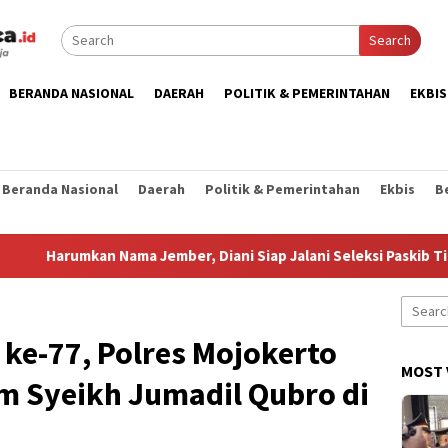
Search
BERANDA NASIONAL
DAERAH
POLITIK & PEMERINTAHAN
EKBIS
Beranda Nasional
Daerah
Politik & Pemerintahan
Ekbis
B
umkan Nama Jember, Diani Siap Jalani Seleksi Paskib Tingkat Nas
Search
for:
ke-77, Polres Mojokerto
MOST 
m Syeikh Jumadil Qubro di