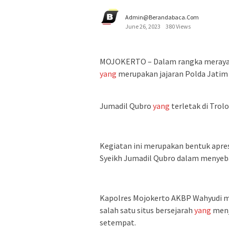
Admin@berandabaca.com
June 26, 2023
380 Views
MOJOKERTO – Dalam rangka meraya
yang
merupakan jajaran Polda Jatim
Jumadil Qubro
yang
terletak di Trol
Kegiatan ini merupakan bentuk apres
Syeikh Jumadil Qubro dalam menye
Kapolres Mojokerto AKBP Wahyudi 
salah satu situs bersejarah
yang
menj
setempat.