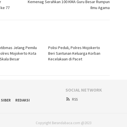
r
Kemenag Serahkan 100 KMA Guru Besar Rumpun
 ke 77
Ilmu Agama
tibmas Jelang Pemilu
Polisi Peduli, Polres Mojokerto
Polres Mojokerto Kota
Beri Santunan Keluarga Korban
 Skala Besar
Kecelakaan di Pacet
SOCIAL NETWORK
RSS
 SIBER
REDAKSI
Copyright Berandabaca.com @2023