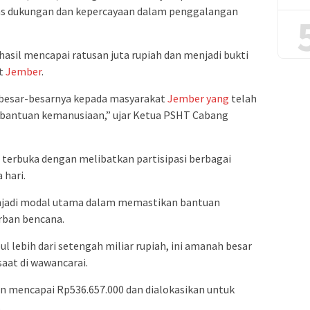
s dukungan dan kepercayaan dalam penggalangan
asil mencapai ratusan juta rupiah dan menjadi bukti
at
Jember
.
besar-besarnya kepada masyarakat
Jember
yang
telah
antuan kemanusiaan,” ujar Ketua PSHT Cabang
 terbuka dengan melibatkan partisipasi berbagai
hari.
njadi modal utama dalam memastikan bantuan
rban bencana.
l lebih dari setengah miliar rupiah, ini amanah besar
saat di wawancarai.
n mencapai Rp536.657.000 dan dialokasikan untuk
.