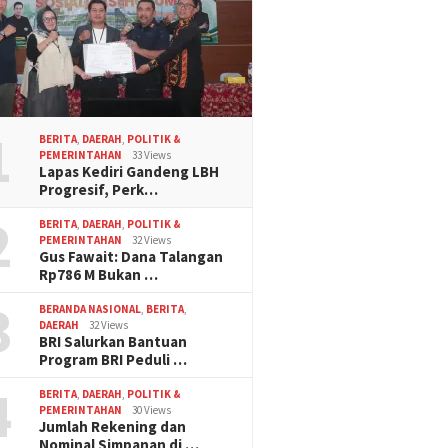
1
BERITA
,
DAERAH
,
POLITIK &
PEMERINTAHAN
33 Views
Lapas Kediri Gandeng LBH
Progresif, Perk…
2
BERITA
,
DAERAH
,
POLITIK &
PEMERINTAHAN
32 Views
Gus Fawait: Dana Talangan
Rp786 M Bukan …
3
BERANDA NASIONAL
,
BERITA
,
DAERAH
32 Views
BRI Salurkan Bantuan
Program BRI Peduli …
4
BERITA
,
DAERAH
,
POLITIK &
PEMERINTAHAN
30 Views
Jumlah Rekening dan
Nominal Simpanan di …