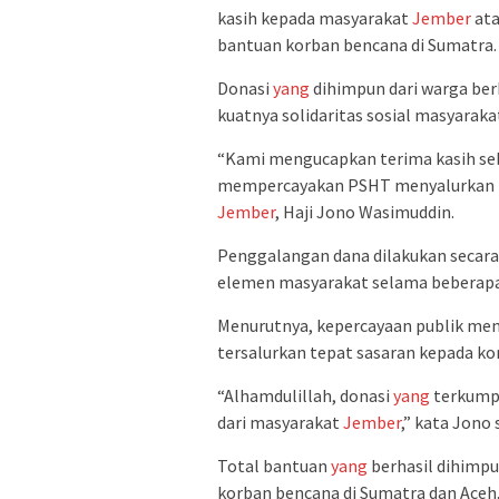
kasih kepada masyarakat
Jember
ata
bantuan korban bencana di Sumatra.
Donasi
yang
dihimpun dari warga berh
kuatnya solidaritas sosial masyarak
“Kami mengucapkan terima kasih se
mempercayakan PSHT menyalurkan b
Jember
, Haji Jono Wasimuddin.
Penggalangan dana dilakukan secara
elemen masyarakat selama beberapa 
Menurutnya, kepercayaan publik me
tersalurkan tepat sasaran kepada ko
“Alhamdulillah, donasi
yang
terkumpu
dari masyarakat
Jember
,” kata Jono 
Total bantuan
yang
berhasil dihimpu
korban bencana di Sumatra dan Aceh