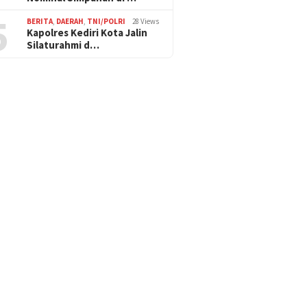
5
BERITA
,
DAERAH
,
TNI/POLRI
28 Views
Kapolres Kediri Kota Jalin
Silaturahmi d…