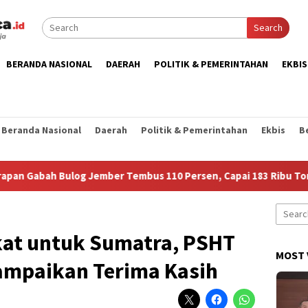
Search
BERANDA NASIONAL
DAERAH
POLITIK & PEMERINTAHAN
EKBIS
Beranda Nasional
Daerah
Politik & Pemerintahan
Ekbis
B
h Bulog Jember Tembus 110 Persen, Capai 183 Ribu Ton
Search
for:
at untuk Sumatra, PSHT
MOST 
ampaikan Terima Kasih