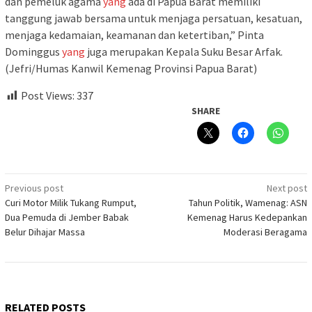
dan pemeluk agama
yang
ada di Papua Barat memiliki
tanggung jawab bersama untuk menjaga persatuan, kesatuan,
menjaga kedamaian, keamanan dan ketertiban,” Pinta
Dominggus
yang
juga merupakan Kepala Suku Besar Arfak.
(Jefri/Humas Kanwil Kemenag Provinsi Papua Barat)
Post Views:
337
SHARE
Post
Previous post
Next post
Curi Motor Milik Tukang Rumput,
Tahun Politik, Wamenag: ASN
navigation
Dua Pemuda di Jember Babak
Kemenag Harus Kedepankan
Belur Dihajar Massa
Moderasi Beragama
RELATED POSTS