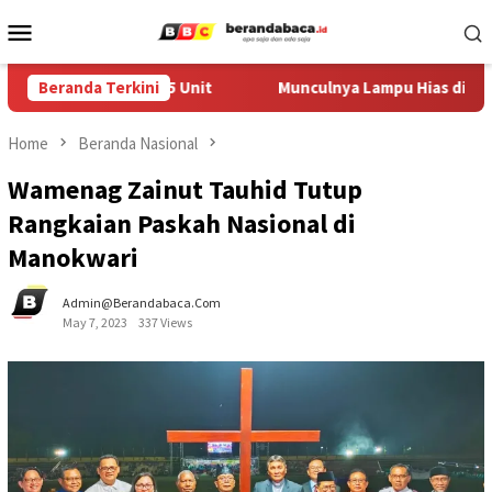
Skip
Mobile
to
Menu
content
umah Capai 1.355 Unit
Beranda Terkini
Munculnya Lampu Hias di Taman Ra
Home
Beranda Nasional
Wamenag Zainut Tauhid Tutup
Rangkaian Paskah Nasional di
Manokwari
Admin@berandabaca.com
May 7, 2023
337 Views