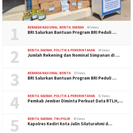
1
BERANDA NASIONAL
,
BERITA
,
DAERAH
40 Views
BRI Salurkan Bantuan Program BRI Peduli …
2
BERITA
,
DAERAH
,
POLITIK & PEMERINTAHAN
34 Views
Jumlah Rekening dan Nominal Simpanan di …
3
BERANDA NASIONAL
,
BERITA
33 Views
BRI Salurkan Bantuan Program BRI Peduli …
4
BERITA
,
DAERAH
,
POLITIK & PEMERINTAHAN
31 Views
Pemkab Jember Diminta Perkuat Data RTLH,…
5
BERITA
,
DAERAH
,
TNI/POLRI
30 Views
Kapolres Kediri Kota Jalin Silaturahmi d…