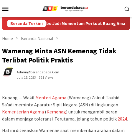
Skip
Mobile
to
Menu
content
g ke-XIV di Ledokombo Jadi Momentum Perkuat Ruang Aman bagi 
Beranda Terkini
Home
Beranda Nasional
Wamenag Minta ASN Kemenag Tidak
Terlibat Politik Praktis
Admin@berandabaca.com
July 15, 2023
321 Views
Kupang — Wakil
Menteri
Agama
(Wamenag) Zainut Tauhid
Sa’adi meminta Aparatur Sipil Negara (ASN) di lingkungan
Kementerian Agama
(
Kemenag
) untuk mengambil peran
dalam menjaga toleransi. Terutama, jelang tahun politik
2024
.
Hal ini ditegaskan Wamenag saat memberikan arahan dalam