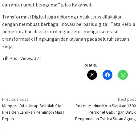
dan antar umat beragama,” jelas Kakanwil.
Transformasi Digital juga didorong untuk terus dilakukan
dengan membuat berbagai inovasi berbasis digital. Tata Kelola
pemerintahan dilakukan dengan terus mengakselerasi
transformasi di lingkungan dan layanan pada seluruh satuan
kerja.
Post Views:
321
SHARE
Post
Previous post
Next post
Menpora Dito Harap Sekolah Staf
Polres Madiun Kota Siapkan 1500
navigation
Presiden Lahirkan Pemimpin Masa
Personel Gabungan Untuk
Depan
Pengamanan Tradisi Suran Agung