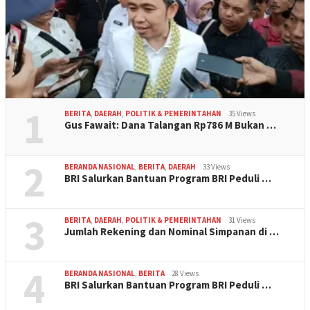
1
BERITA
,
DAERAH
,
POLITIK & PEMERINTAHAN
35 Views
Gus Fawait: Dana Talangan Rp786 M Bukan …
2
BERANDA NASIONAL
,
BERITA
,
DAERAH
33 Views
BRI Salurkan Bantuan Program BRI Peduli …
3
BERITA
,
DAERAH
,
POLITIK & PEMERINTAHAN
31 Views
Jumlah Rekening dan Nominal Simpanan di …
4
BERANDA NASIONAL
,
BERITA
28 Views
BRI Salurkan Bantuan Program BRI Peduli …