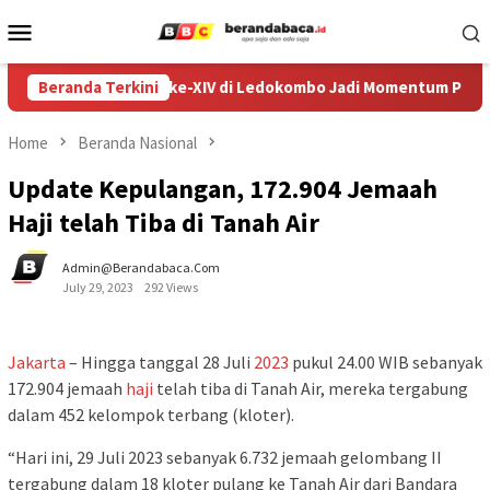
Skip
Mobile
to
Menu
content
Festival Egrang ke-XIV di Ledokombo Jadi Momentum Perkuat
Beranda Terkini
Home
Beranda Nasional
Update Kepulangan, 172.904 Jemaah
Haji telah Tiba di Tanah Air
Admin@berandabaca.com
July 29, 2023
292 Views
Jakarta
– Hingga tanggal 28 Juli
2023
pukul 24.00 WIB sebanyak
172.904 jemaah
haji
telah tiba di Tanah Air, mereka tergabung
dalam 452 kelompok terbang (kloter).
“Hari ini, 29 Juli 2023 sebanyak 6.732 jemaah gelombang II
tergabung dalam 18 kloter pulang ke Tanah Air dari Bandara