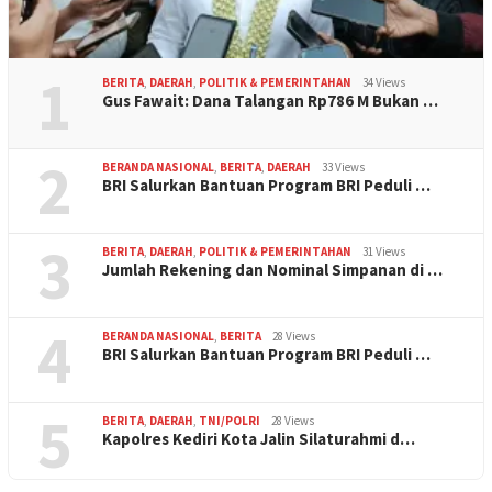
1
BERITA
,
DAERAH
,
POLITIK & PEMERINTAHAN
34 Views
Gus Fawait: Dana Talangan Rp786 M Bukan …
2
BERANDA NASIONAL
,
BERITA
,
DAERAH
33 Views
BRI Salurkan Bantuan Program BRI Peduli …
3
BERITA
,
DAERAH
,
POLITIK & PEMERINTAHAN
31 Views
Jumlah Rekening dan Nominal Simpanan di …
4
BERANDA NASIONAL
,
BERITA
28 Views
BRI Salurkan Bantuan Program BRI Peduli …
5
BERITA
,
DAERAH
,
TNI/POLRI
28 Views
Kapolres Kediri Kota Jalin Silaturahmi d…