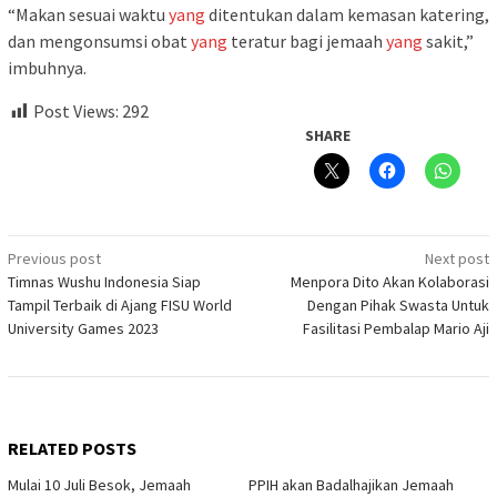
“Makan sesuai waktu
yang
ditentukan dalam kemasan katering,
dan mengonsumsi obat
yang
teratur bagi jemaah
yang
sakit,”
imbuhnya.
Post Views:
292
SHARE
Post
Previous post
Next post
Timnas Wushu Indonesia Siap
Menpora Dito Akan Kolaborasi
navigation
Tampil Terbaik di Ajang FISU World
Dengan Pihak Swasta Untuk
University Games 2023
Fasilitasi Pembalap Mario Aji
RELATED POSTS
Mulai 10 Juli Besok, Jemaah
PPIH akan Badalhajikan Jemaah